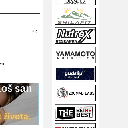
5g
vno.