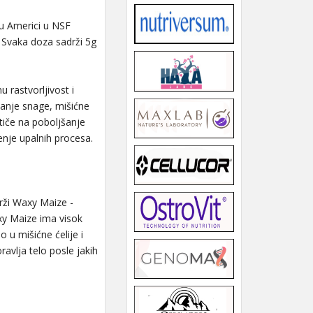
a u Americi u NSF
 Svaka doza sadrži 5g
rastvorljivost i
ćanje snage, mišićne
utiče na poboljšanje
enje upalnih procesa.
rži Waxy Maize -
axy Maize ima visok
o u mišićne ćelije i
avlja telo posle jakih