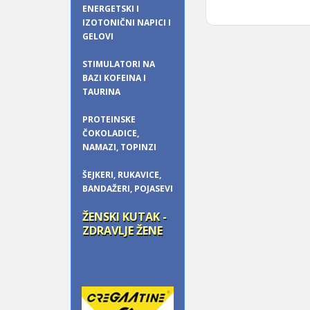
ENERGETSKI I
IZOTONIČNI NAPICI I
GELOVI
STIMULATORI NA
BAZI KOFEINA I
TAURINA
PROTEINSKE
ČOKOLADICE,
NAMAZI, TOPINZI
ŠEJKERI, RUKAVICE,
BANDAŽERI, POJASEVI
ŽENSKI KUTAK -
ZDRAVLJE ŽENE