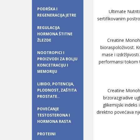
PODRŠKA I
Ultimate Nutriti
REGENERACIJA JETRE
sertifikovanim postr
REGULACIJA
HORMONA ŠTITNE
Creatine Monohy
ŽLEZDE
bioraspoloživost. K
NOOTROPICI I
mase i izdržljivost
PROIZVODI ZA BOLJU
performansi tokom tr
KONCETRACIJU I
MEMORIJU
LIBIDO, POTENCIJA,
PLODNOST, ZAŠTITA
Creatine Monohy
PROSTATE..
brzorazgradive ugl
glikemijski indeks 
POVEĆANJE
direktno povećava nje
TESTOSTERONA I
HORMONA RASTA
PROTEINI