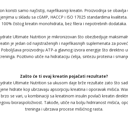
on koristi samo najčistiji, najefikasniji kreatin. Proizvodnja se obavlj
ojenjima u skladu sa cGMP, HACCP i ISO 17025 standardima kvaliteta.
100% čistog kreatin monohidrata, bez filera i nepotrebnih dodataka.
drate Ultimate Nutrition je mikronizovan što obezbedjuje maksimalnu 
reatin je jedan od najistraženijih i najefikasnijih suplemenata za pove
i. Poboljšava proizvodnju ATP-a glavnog izvora energije što direktno 
eninga. Pozitivno utiče na hidrataciju ćelija, sintezu proteina i smanj
Zašto će ti ovaj kreatin pojačati rezultate?
drate Ultimate Nutrition sa ukusom daje brže rezultate zato što sad
jene hidrate koji ubrzavaju apsorpciju kreatina i oporavak mišića. W
i brzo se vari, u kombinaciji sa kreatinom insulin povlači kreatin direktn
govu bioraspoloživost. Takođe, utiče na bolju hidriranost mišića, opor
treninga i ubrzava procese mišićnog rasta.