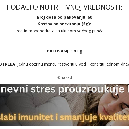
PODACI O NUTRITIVNOJ VREDNOSTI:
Broj doza po pakovanju: 60
Sastav po serviranju (5g):
kreatin monohodrata sa ukusom voćnog punča
PAKOVANJE:
300g
OTREBA:
Jednu dozirnu mericu rastvoriti u vodi i korisititi jednom dne
nazad