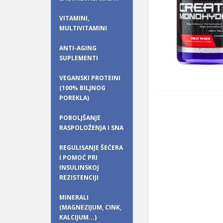
VITAMINI,
MULTIVITAMINI
ANTI-AGING
SUPLEMENTI
VEGANSKI PROTEINI
(100% BILJNOG
POREKLA)
POBOLJŠANJE
RASPOLOŽENJA I SNA
REGULISANJE ŠEĆERA
I POMOĆ PRI
INSULINSKOJ
REZISTENCIJI
MINERALI
(MAGNEZIJUM, CINK,
KALCIJUM...)