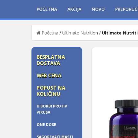
POČETNA
AKCIJA
NOVO
PREPORUČ
Početna
/
Ultimate Nutrition
/
Ultimate Nutriti
BESPLATNA
DOSTAVA
WEB CENA
POPUST NA
KOLIČINU
U BORBI PROTIV
VIRUSA
ONE DOSE
SAGOREVAČI MASTI