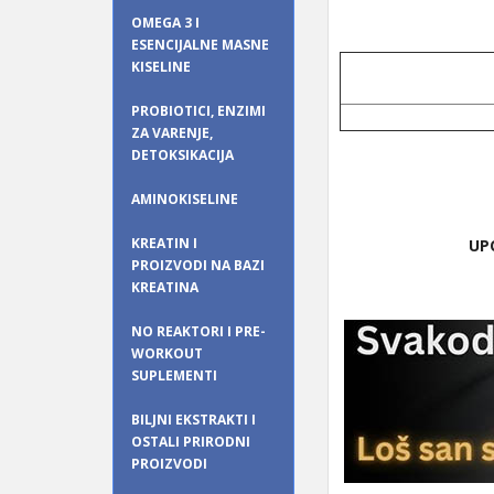
OMEGA 3 I
ESENCIJALNE MASNE
KISELINE
PROBIOTICI, ENZIMI
ZA VARENJE,
DETOKSIKACIJA
AMINOKISELINE
KREATIN I
UP
PROIZVODI NA BAZI
KREATINA
NO REAKTORI I PRE-
WORKOUT
SUPLEMENTI
BILJNI EKSTRAKTI I
OSTALI PRIRODNI
PROIZVODI