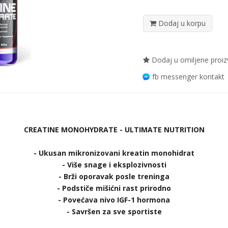
Dodaj u korpu
Dodaj u omiljene proi
fb messenger kontakt
CREATINE MONOHYDRATE - ULTIMATE NUTRITION
- Ukusan mikronizovani kreatin monohidrat
- Više snage i eksplozivnosti
- Brži oporavak posle treninga
- Podstiče mišićni rast prirodno
- Povećava nivo IGF-1 hormona
- Savršen za sve sportiste