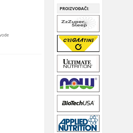
PROIZVOĐAČI:
zvode