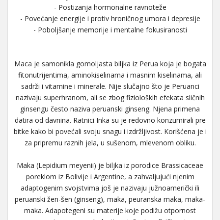
- Postizanja hormonalne ravnoteže
- Povećanje energije i protiv hroničnog umora i depresije
- Poboljšanje memorije i mentalne fokusiranosti
Maca je samonikla gomoljasta biljka iz Perua koja je bogata
fitonutrijentima, aminokiselinama i masnim kiselinama, ali
sadrži i vitamine i minerale. Nije slučajno što je Peruanci
nazivaju superhranom, ali se zbog fizioloških efekata sličnih
ginsengu često naziva peruanski ginseng. Njena primena
datira od davnina. Ratnici Inka su je redovno konzumirali pre
bitke kako bi povećali svoju snagu i izdržljivost. Korišćena je i
za pripremu raznih jela, u sušenom, mlevenom obliku.
Maka (Lepidium meyenii) je biljka iz porodice Brassicaceae
poreklom iz Bolivije i Argentine, a zahvaljujući njenim
adaptogenim svojstvima još je nazivaju južnoamerički ili
peruanski žen-šen (ginseng), maka, peuranska maka, maka-
maka. Adapotegeni su materije koje podižu otpornost