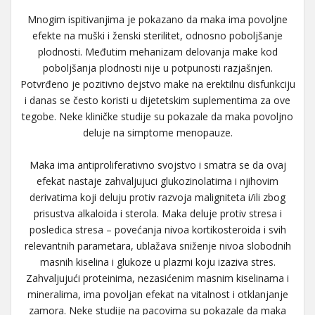
Mnogim ispitivanjima je pokazano da maka ima povoljne
efekte na muški i ženski sterilitet, odnosno poboljšanje
plodnosti. Međutim mehanizam delovanja make kod
poboljšanja plodnosti nije u potpunosti razjašnjen.
Potvrđeno je pozitivno dejstvo make na erektilnu disfunkciju
i danas se često koristi u dijetetskim suplementima za ove
tegobe. Neke kliničke studije su pokazale da maka povoljno
deluje na simptome menopauze.
Maka ima antiproliferativno svojstvo i smatra se da ovaj
efekat nastaje zahvaljujuci glukozinolatima i njihovim
derivatima koji deluju protiv razvoja maligniteta i/ili zbog
prisustva alkaloida i sterola. Maka deluje protiv stresa i
posledica stresa – povećanja nivoa kortikosteroida i svih
relevantnih parametara, ublažava sniženje nivoa slobodnih
masnih kiselina i glukoze u plazmi koju izaziva stres.
Zahvaljujući proteinima, nezasićenim masnim kiselinama i
mineralima, ima povoljan efekat na vitalnost i otklanjanje
zamora. Neke studije na pacovima su pokazale da maka