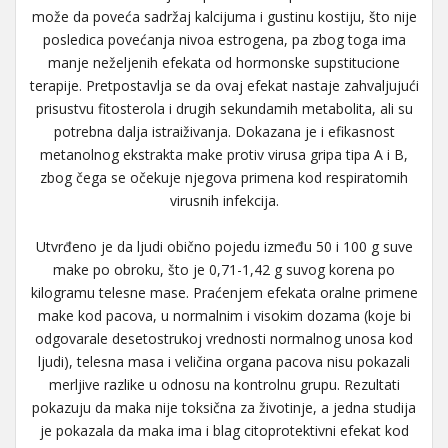
može da poveća sadržaj kalcijuma i gustinu kostiju, što nije
posledica povećanja nivoa estrogena, pa zbog toga ima
manje neželjenih efekata od hormonske supstitucione
terapije. Pretpostavlja se da ovaj efekat nastaje zahvaljujući
prisustvu fitosterola i drugih sekundamih metabolita, ali su
potrebna dalja istraiživanja. Dokazana je i efikasnost
metanolnog ekstrakta make protiv virusa gripa tipa A i B,
zbog čega se očekuje njegova primena kod respiratomih
virusnih infekcija.
Utvrđeno je da ljudi obično pojedu između 50 i 100 g suve
make po obroku, što je 0,71-1,42 g suvog korena po
kilogramu telesne mase. Praćenjem efekata oralne primene
make kod pacova, u normalnim i visokim dozama (koje bi
odgovarale desetostrukoj vrednosti normalnog unosa kod
ljudi), telesna masa i veličina organa pacova nisu pokazali
merljive razlike u odnosu na kontrolnu grupu. Rezultati
pokazuju da maka nije toksična za životinje, a jedna studija
je pokazala da maka ima i blag citoprotektivni efekat kod