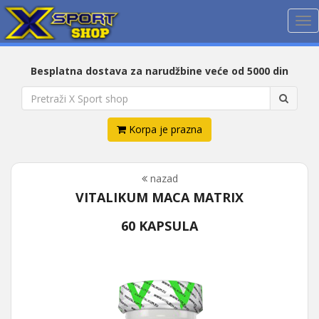
Me
Besplatna dostava za narudžbine veće od 5000 din
Korpa je prazna
nazad
VITALIKUM MACA MATRIX
60 KAPSULA