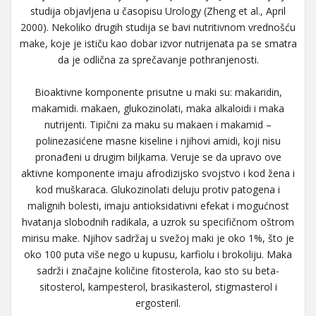
studija objavljena u časopisu Urology (Zheng et al., April
2000). Nekoliko drugih studija se bavi nutritivnom vrednošću
make, koje je ističu kao dobar izvor nutrijenata pa se smatra
da je odlična za sprečavanje pothranjenosti.
Bioaktivne komponente prisutne u maki su: makaridin,
makamidi. makaen, glukozinolati, maka alkaloidi i maka
nutrijenti. Tipični za maku su makaen i makamid –
polinezasićene masne kiseline i njihovi amidi, koji nisu
pronađeni u drugim biljkama. Veruje se da upravo ove
aktivne komponente imaju afrodizijsko svojstvo i kod žena i
kod muškaraca. Glukozinolati deluju protiv patogena i
malignih bolesti, imaju antioksidativni efekat i mogućnost
hvatanja slobodnih radikala, a uzrok su specifičnom oštrom
mirisu make. Njihov sadržaj u svežoj maki je oko 1%, što je
oko 100 puta više nego u kupusu, karfiolu i brokoliju. Maka
sadrži i značajne količine fitosterola, kao sto su beta­
sitosterol, kampesterol, brasikasterol, stigmasterol i
ergosteril.