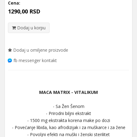
Cena:
1290,00 RSD
Dodaj u korpu
Dodaj u omiljene proizvode
fb messenger kontakt
MACA MATRIX - VITALIKUM
- Sa Žen Šenom
- Prirodni biljni ekstrakt
- 1500 mg ekstrakta korena make po dozi
- Povećanje libida, kao afrodizijak i za muškarce i za žene
- Povoljni efekti na muški i ženski sterilitet