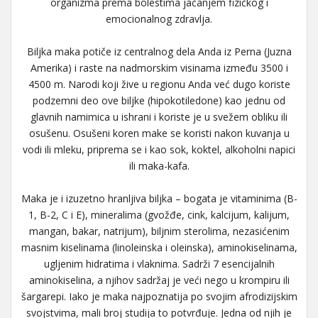
organizma prema bolestima jačanjem fizičkog i
emocionalnog zdravlja.
Biljka maka potiče iz centralnog dela Anda iz Perna (Juzna
Amerika) i raste na nadmorskim visinama između 3500 i
4500 m. Narodi koji žive u regionu Anda već dugo koriste
podzemni deo ove biljke (hipokotiledone) kao jednu od
glavnih namimica u ishrani i koriste je u svežem obliku ili
osušenu. Osušeni koren make se koristi nakon kuvanja u
vodi ili mleku, priprema se i kao sok, koktel, alkoholni napici
ili maka-kafa.
Maka je i izuzetno hranljiva biljka – bogata je vitaminima (B-
1, B-2, C i E), mineralima (gvožđe, cink, kalcijum, kalijum,
mangan, bakar, natrijum), biljnim sterolima, nezasićenim
masnim kiselinama (linoleinska i oleinska), aminokiselinama,
ugljenim hidratima i vlaknima. Sadrži 7 esencijalnih
aminokiselina, a njihov sadržaj je veći nego u krompiru ili
šargarepi. Iako je maka najpoznatija po svojim afrodizijskim
svojstvima, mali broj studija to potvrđuje. Jedna od njih je