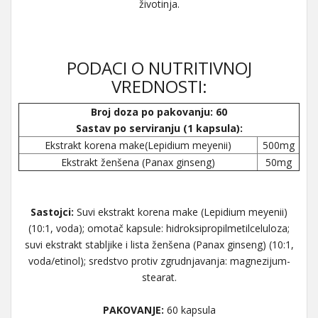
životinja.
PODACI O NUTRITIVNOJ
VREDNOSTI:
Broj doza po pakovanju: 60
Sastav po serviranju (1 kapsula):
Ekstrakt korena make(Lepidium meyenii)
500mg
Ekstrakt ženšena (Panax ginseng)
50mg
Sastojci:
Suvi ekstrakt korena make (Lepidium meyenii)
(10:1, voda); omotač kapsule: hidroksipropilmetilceluloza;
suvi ekstrakt stabljike i lista ženšena (Panax ginseng) (10:1,
voda/etinol); sredstvo protiv zgrudnjavanja: magnezijum-
stearat.
PAKOVANJE:
60 kapsula