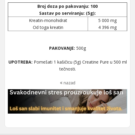
Broj doza po pakovanju: 100
Sastav po serviranju: (5g):
Kreatin-monohidrat
5 000 mg
Od toga kreatin
4 396 mg
PAKOVANJE:
500g
UPOTREBA:
Pomešati 1 kašičicu (5g) Creatine Pure u 500 ml
tečnosti.
nazad