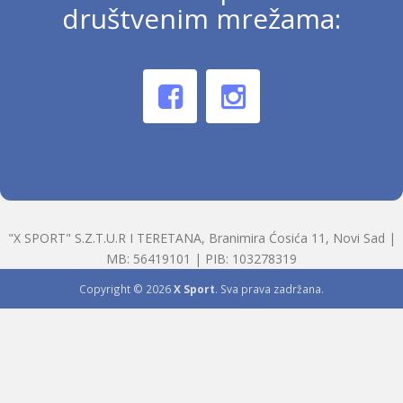
društvenim mrežama:
"X SPORT" S.Z.T.U.R I TERETANA, Branimira Ćosića 11, Novi Sad |
MB: 56419101 | PIB: 103278319
Copyright © 2026
X Sport
. Sva prava zadržana.