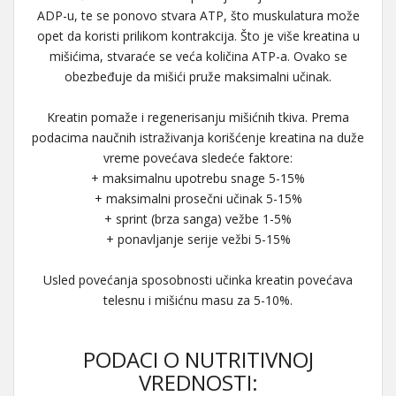
ADP-u, te se ponovo stvara ATP, što muskulatura može
opet da koristi prilikom kontrakcija. Što je više kreatina u
mišićima, stvaraće se veća količina ATP-a. Ovako se
obezbeđuje da mišići pruže maksimalni učinak.
Kreatin pomaže i regenerisanju mišićnih tkiva. Prema
podacima naučnih istraživanja korišćenje kreatina na duže
vreme povećava sledeće faktore:
+ maksimalnu upotrebu snage 5-15%
+ maksimalni prosečni učinak 5-15%
+ sprint (brza sanga) vežbe 1-5%
+ ponavljanje serije vežbi 5-15%
Usled povećanja sposobnosti učinka kreatin povećava
telesnu i mišićnu masu za 5-10%.
PODACI O NUTRITIVNOJ
VREDNOSTI: