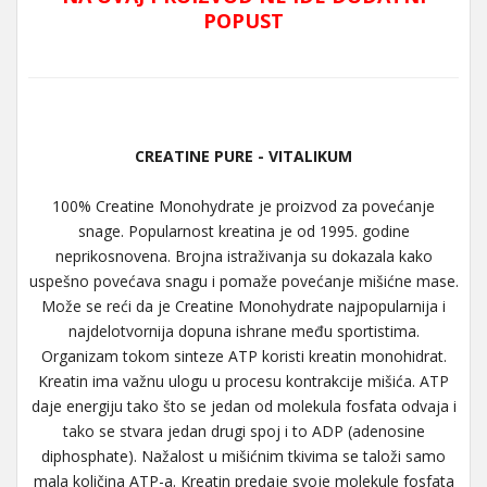
POPUST
CREATINE PURE - VITALIKUM
100% Creatine Monohydrate je proizvod za povećanje
snage. Popularnost kreatina je od 1995. godine
neprikosnovena. Brojna istraživanja su dokazala kako
uspešno povećava snagu i pomaže povećanje mišićne mase.
Može se reći da je Creatine Monohydrate najpopularnija i
najdelotvornija dopuna ishrane među sportistima.
Organizam tokom sinteze ATP koristi kreatin monohidrat.
Kreatin ima važnu ulogu u procesu kontrakcije mišića. ATP
daje energiju tako što se jedan od molekula fosfata odvaja i
tako se stvara jedan drugi spoj i to ADP (adenosine
diphosphate). Nažalost u mišićnim tkivima se taloži samo
mala količina ATP-a. Kreatin predaje svoje molekule fosfata