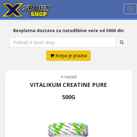
Me
Besplatna dostava za narudžbine veće od 5000 din
Korpa je prazna
nazad
VITALIKUM CREATINE PURE
500G