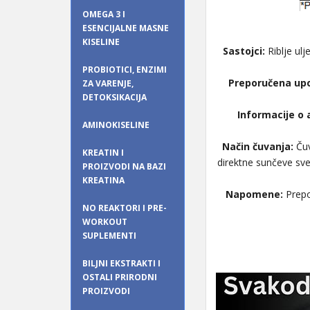
OMEGA 3 I
ESENCIJALNE MASNE
KISELINE
Sastojci:
Riblje ulj
PROBIOTICI, ENZIMI
Preporučena up
ZA VARENJE,
DETOKSIKACIJA
Informacije o 
AMINOKISELINE
Način čuvanja:
Čuv
KREATIN I
direktne sunčeve sve
PROIZVODI NA BAZI
KREATINA
Napomene:
Prepo
NO REAKTORI I PRE-
WORKOUT
SUPLEMENTI
BILJNI EKSTRAKTI I
OSTALI PRIRODNI
PROIZVODI