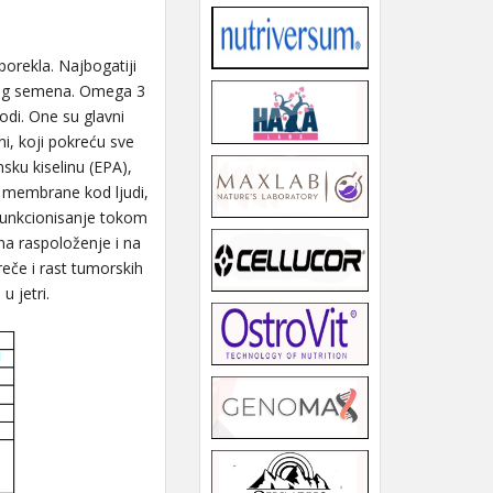
porekla. Najbogatiji
nenog semena. Omega 3
di. One su glavni
i, koji pokreću sve
sku kiselinu (EPA),
e membrane kod ljudi,
 funkcionisanje tokom
 na raspoloženje i na
eče i rast tumorskih
u jetri.