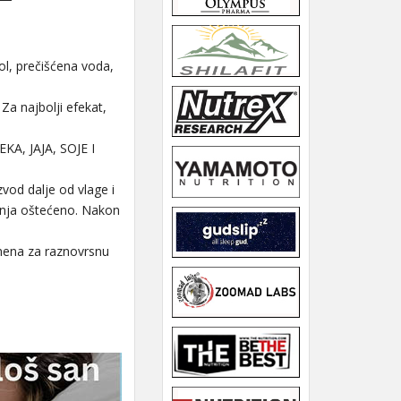
ol, prečišćena voda,
Za najbolji efekat,
KA, JAJA, SOJE I
vod dalje od vlage i
vanja oštećeno. Nakon
mena za raznovrsnu