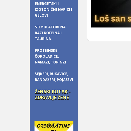
ENERGETSKI I
IZOTONIČNI NAPICI I
GELOVI
STIMULATORI NA
BAZI KOFEINA I
TAURINA
PROTEINSKE
ČOKOLADICE,
NAMAZI, TOPINZI
ŠEJKERI, RUKAVICE,
BANDAŽERI, POJASEVI
ŽENSKI KUTAK -
ZDRAVLJE ŽENE