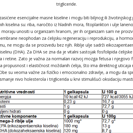
trigliceride.
sićene esencijalne masne kiseline i mogu biti biljnog ili životinjskog 
h kiselina su: riba, naročito iz hladnih mora, fitoplankton i ulje la
e moraju unositi u organizam hranom, jer ih organizam sam ne proizvo
membrane neophodan za ćelijsku regeneraciju i reprodukciju, a hormon
mu, ne mogu da se proizvedu bez njih. Riblje ulje sadrži eikozapentaen
elinu (DHA). Za DHA se zna da je vitalni sastojak fosfolipida ćelijsk
a i retine. Zato je važna za normalan razvoj mozga fetusa i njegovo
za propusnost i elastičnost moždanih ćelija, što ima direktnog uticaja
. Obe su veoma važne za fizičko i emocionalno zdravlje, a mogu da spr
i smanje nivo holesterola i triglicerida u krvi stimulišući oksidaciju masti 