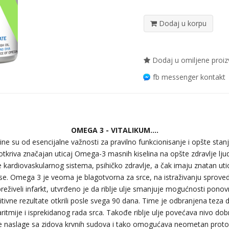
Dodaj u korpu
Dodaj u omiljene proi
fb messenger kontakt
OMEGA 3 - VITALIKUM....
e su od esencijalne važnosti za pravilno funkcionisanje i opšte stan
 otkriva značajan uticaj Omega-3 masnih kiselina na opšte zdravlje l
je kardiovaskularnog sistema, psihičko zdravlje, a čak imaju znatan uti
ose. Omega 3 je veoma je blagotvorna za srce, na istraživanju sprov
preživeli infarkt, utvrđeno je da riblje ulje smanjuje mogućnosti pon
tivne rezultate otkrili posle svega 90 dana. Time je odbranjena teza d
ritmije i isprekidanog rada srca. Takođe riblje ulje povećava nivo do
e naslage sa zidova krvnih sudova i tako omogućava neometan protok