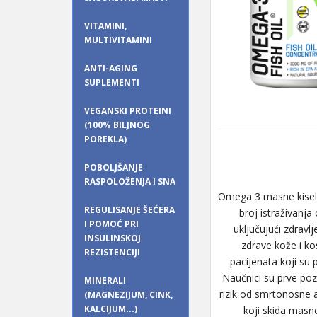
VITAMINI,
MULTIVITAMINI
ANTI-AGING
SUPLEMENTI
VEGANSKI PROTEINI
(100% BILJNOG
POREKLA)
POBOLJŠANJE
RASPOLOŽENJA I SNA
Omega 3 masne kiselin
REGULISANJE ŠEĆERA
broj istraživanja
I POMOĆ PRI
uključujući zdravl
INSULINSKOJ
zdrave kože i k
REZISTENCIJI
pacijenata koji su 
Naučnici su prve pozi
MINERALI
rizik od smrtonosne a
(MAGNEZIJUM, CINK,
KALCIJUM...)
koji skida masn