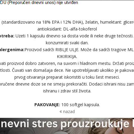
e (standardizovano na 18% EPA i 12% DHA), želatin, humektant: glicer
antioksidant: DL-alfa-tokoferol
otreba:
Uzeti 1 kapsulu dnevno sa dosta vode ili neke druge tečnosti. 
konzumirati svaki dan.
alergenima:
Proizvod sadrži RIBLJE ULJE. Može da sadrži tragove MLE
KIKIRIKIJA.
ati proizvod dobro zatvoren, na suvom i hladnom mestu. Držati proiz
tlosti. Čuvati van domašaja dece. Ne upotrebljavati ukoliko je pako
prvog otvaranja preparat iskoristiti u toku šest meseci.
ručene dnevne doze se ne smeju prekoračiti. Dodaci ishrani nisu za
ishranu i zdrav stil života.
PAKOVANJE:
100 softgel kapsula.
nazad