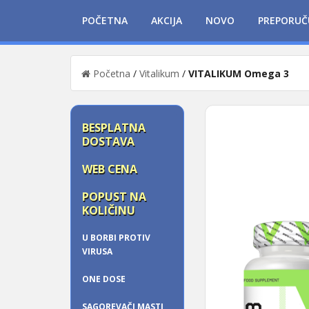
POČETNA
AKCIJA
NOVO
PREPORUČ
Početna
/
Vitalikum
/
VITALIKUM Omega 3
BESPLATNA
DOSTAVA
WEB CENA
POPUST NA
KOLIČINU
U BORBI PROTIV
VIRUSA
ONE DOSE
SAGOREVAČI MASTI