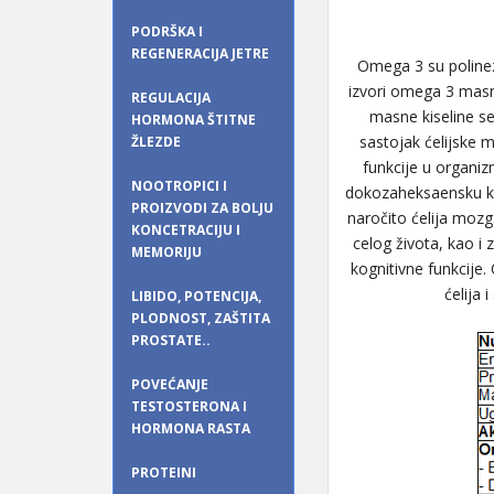
PODRŠKA I
REGENERACIJA JETRE
Omega 3 su polineza
izvori omega 3 masni
REGULACIJA
masne kiseline s
HORMONA ŠTITNE
sastojak ćelijske 
ŽLEZDE
funkcije u organiz
NOOTROPICI I
dokozaheksaensku kis
PROIZVODI ZA BOLJU
naročito ćelija mozg
KONCETRACIJU I
celog života, kao i 
MEMORIJU
kognitivne funkcije
ćelija 
LIBIDO, POTENCIJA,
PLODNOST, ZAŠTITA
PROSTATE..
POVEĆANJE
TESTOSTERONA I
HORMONA RASTA
PROTEINI