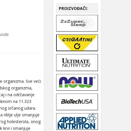
PROIZVOĐAČI:
zvode
je organizma. Sve veći
judskog organizma,
caj i na održavanje
edenom na 11.323
ovnog srčanog udara.
a riblje ulje smanjuje
brog holesterola, onog
 krvi i smanjuje