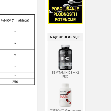
%NRV (1 Tableta)
*
NAJPOPULARNIJI:
*
*
*
BS VITAMIN D3 + K2
*
PRO
250
OSTROVIT Magnesium