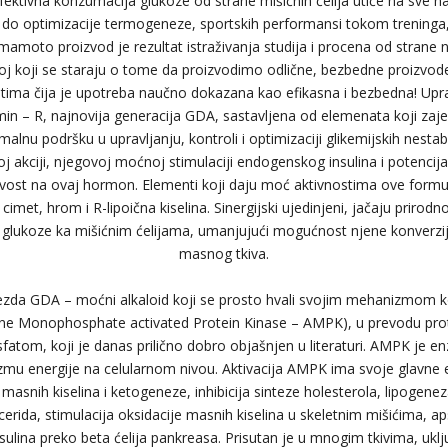
tivna konzumacija glukoze od strane mišićnih ćelija utiče na sve naš
do optimizacije termogeneze, sportskih performansi tokom treninga, 
mamoto proizvod je rezultat istraživanja studija i procena od strane
zvoj koji se staraju o tome da proizvodimo odlične, bezbedne proizvod
ntima čija je upotreba naučno dokazana kao efikasna i bezbedna! Uprav
in – R, najnovija generacija GDA, sastavljena od elemenata koji za
nu podršku u upravljanju, kontroli i optimizaciji glikemijskih nestabi
j akciji, njegovoj moćnoj stimulaciji endogenskog insulina i potencija
ljivost na ovaj hormon. Elementi koji daju moć aktivnostima ove formu
imet, hrom i R-lipoična kiselina. Sinergijski ujedinjeni, jačaju prirodno
k glukoze ka mišićnim ćelijama, umanjujući mogućnost njene konverzije
masnog tkiva.
ezda GDA – moćni alkaloid koji se prosto hvali svojim mehanizmom koj
e Monophosphate activated Protein Kinase – AMPK), u prevodu prote
om, koji je danas prilično dobro objašnjen u literaturi. AMPK je enz
mu energije na celularnom nivou. Aktivacija AMPK ima svoje glavne e
 masnih kiselina i ketogeneze, inhibicija sinteze holesterola, lipogene
glicerida, stimulacija oksidacije masnih kiselina u skeletnim mišićima, a
nsulina preko beta ćelija pankreasa. Prisutan je u mnogim tkivima, uklj