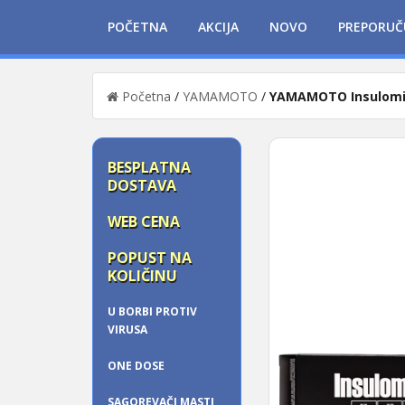
POČETNA
AKCIJA
NOVO
PREPORUČ
Početna
/
YAMAMOTO
/
YAMAMOTO Insulomi
BESPLATNA
DOSTAVA
WEB CENA
POPUST NA
KOLIČINU
U BORBI PROTIV
VIRUSA
ONE DOSE
SAGOREVAČI MASTI