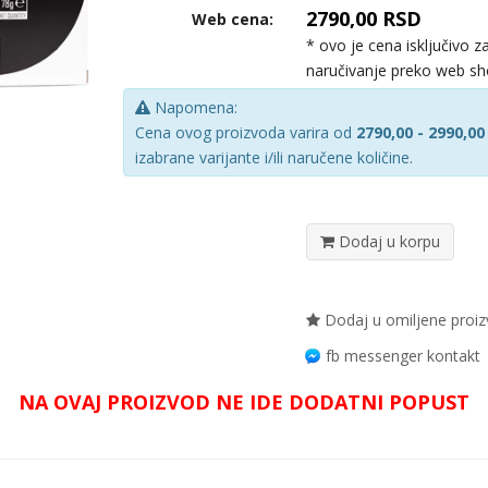
2790,00 RSD
Web cena:
* ovo je cena isključivo z
naručivanje preko web s
Napomena:
Cena ovog proizvoda varira od
2790,00 - 2990,00
izabrane varijante i/ili naručene količine.
Dodaj u korpu
Dodaj u omiljene proi
fb messenger kontakt
NA OVAJ PROIZVOD NE IDE DODATNI POPUST