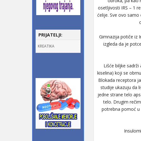
obroka, pa kao 
osetljivosti IRS – 1 
ćelije. Sve ovo samo
o
PRIJATELJI:
Gimnazija potiče iz I
izgleda da je potc
KREATIKA
Lišće biljke sadrži
kiselina) koji se obr
Blokada receptora jav
studije ukazuju da l
jedne strane telo aps
telo. Drugim rečima
potrebna pomoć u m
Insulomi