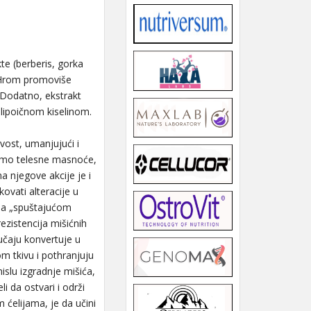
te (berberis, gorka
. Hrom promoviše
 Dodatno, ekstrakt
lipoičnom kiselinom.
vost, umanjujući i
 samo telesne masnoće,
na njegove akcije je i
ovati alteracije u
 sa „spuštajućom
ezistencija mišićnih
lučaju konvertuje u
om tkivu i pothranjuju
islu izgradnje mišića,
i da ostvari i održi
m ćelijama, je da učini