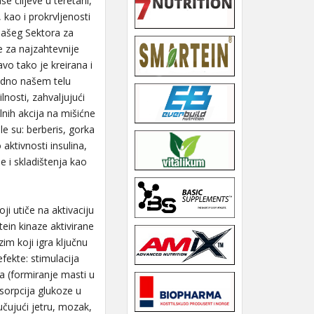
e ciljeve u teretani,
kao i prokrvljenosti
 našeg Sektora za
e za najzahtevnije
o tako je kreirana i
jedno našem telu
lnosti, zahvaljujući
lnih akcija na mišićne
le su: berberis, gorka
 aktivnosti insulina,
 i skladištenja kao
i utiče na aktivaciju
in kinaze aktivirane
im koji igra ključnu
fekte: stimulacija
za (formiranje masti u
psorpcija glukoze u
učujući jetru, mozak,