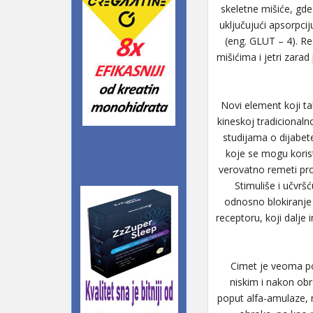
skeletne mišiće, gde
uključujući apsorpci
(eng. GLUT – 4). Rez
mišićima i jetri zar
Novi element koji t
kineskoj tradicionaln
studijama o dijabet
koje se mogu korist
verovatno remeti pr
Stimuliše i učvrš
odnosno blokiranje 
receptoru, koji dalje 
Cimet je veoma po
niskim i nakon obr
poput alfa-amulaze, m