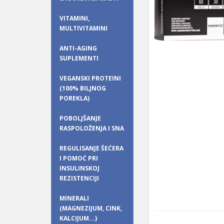
VITAMINI,
MULTIVITAMINI
ANTI-AGING
SUPLEMENTI
VEGANSKI PROTEINI
(100% BILJNOG
POREKLA)
POBOLJŠANJE
RASPOLOŽENJA I SNA
REGULISANJE ŠEĆERA
I POMOĆ PRI
INSULINSKOJ
REZISTENCIJI
MINERALI
(MAGNEZIJUM, CINK,
KALCIJUM...)