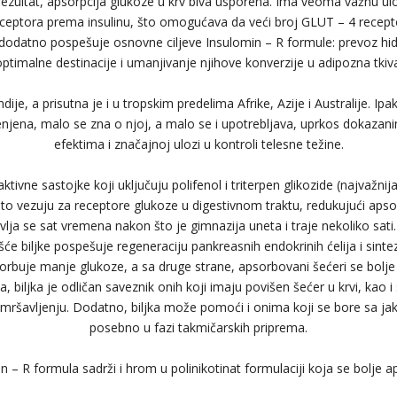
rezultat, apsorpcija glukoze u krv biva usporena. Ima veoma važnu ul
receptora prema insulinu, što omogućava da veći broj GLUT – 4 recept
 dodatno pospešuje osnovne ciljeve Insulomin – R formule: prevoz hi
ptimalne destinacije i umanjivanje njihove konverzije u adipozna tkiv
ndije, a prisutna je i u tropskim predelima Afrike, Azije i Australije. Ip
enjena, malo se zna o njoj, a malo se i upotrebljava, uprkos dokazan
efektima i značajnoj ulozi u kontroli telesne težine.
 aktivne sastojke koji uključuju polifenol i triterpen glikozide (najvažn
nuto vezuju za receptore glukoze u digestivnom traktu, redukujući apsor
lja se sat vremena nakon što je gimnazija uneta i traje nekoliko sati. 
išće biljke pospešuje regeneraciju pankreasnih endokrinih ćelija i sintez
orbuje manje glukoze, a sa druge strane, apsorbovani šećeri se bolje
, biljka je odličan saveznik onih koji imaju povišen šećer u krvi, kao i
ršavljenju. Dodatno, biljka može pomoći i onima koji se bore sa jak
posebno u fazi takmičarskih priprema.
n – R formula sadrži i hrom u polinikotinat formulaciji koja se bolje a