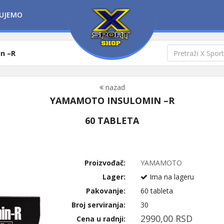
UJEMO
n –R
nazad
YAMAMOTO INSULOMIN –R
60 TABLETA
Proizvođač:
YAMAMOTO
Lager:
Ima na lageru
Pakovanje:
60 tableta
Broj serviranja:
30
2990,00 RSD
Cena u radnji: