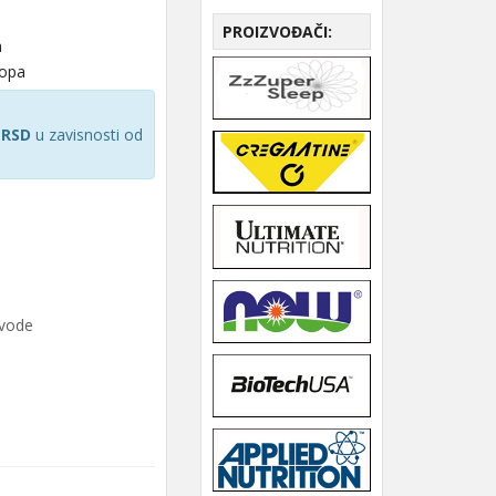
PROIZVOĐAČI:
a
hopa
 RSD
u zavisnosti od
zvode