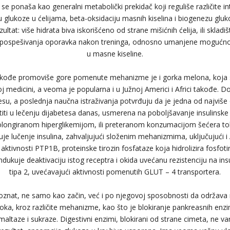
 se ponaša kao generalni metabolički prekidač koji reguliše različite in
ju glukoze u ćelijama, beta-oksidaciju masnih kiselina i biogenezu glu
ultat: više hidrata biva iskorišćeno od strane mišićnih ćelija, ili sklad
ad pospešivanja oporavka nakon treninga, odnosno umanjene mogućnos
u masne kiseline.
akođe promoviše gore pomenute mehanizme je i gorka melona, koja se k
oj medicini, a veoma je popularna i u Južnoj Americi i Africi takođe. Do
esu, a poslednja naučna istraživanja potvrđuju da je jedna od najviše 
iti u lečenju dijabetesa danas, usmerena na poboljšavanje insulinske o
olongiranom hiperglikemijom, ili preteranom konzumacijom šećera 
ćuje lučenje insulina, zahvaljujući složenim mehanizmima, uključujući i
aktivnosti PTP1B, proteinske tirozin fosfataze koja hidrolizira fosfoti
indukuje deaktivaciju istog receptra i okida uvećanu rezistenciju na insu
tipa 2, uvećavajući aktivnosti pomenutih GLUT – 4 transportera.
znat, ne samo kao začin, već i po njegovoj sposobnosti da održava n
oka, kroz različite mehanizme, kao što je blokiranje pankreasnih enzi
altaze i sukraze. Digestivni enzimi, blokirani od strane cimeta, ne vare