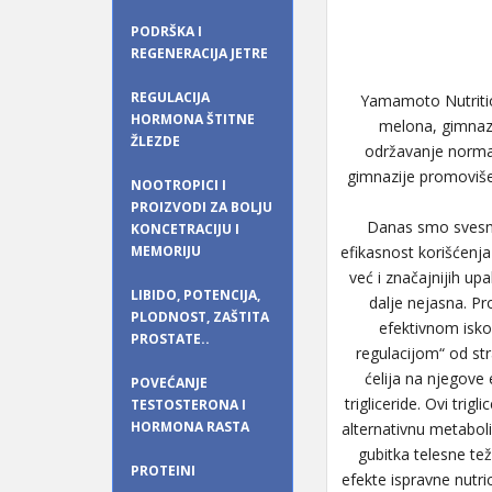
PODRŠKA I
REGENERACIJA JETRE
REGULACIJA
Yamamoto Nutrition
HORMONA ŠTITNE
melona, gimnazi
ŽLEZDE
održavanje normal
gimnazije promoviše
NOOTROPICI I
PROIZVODI ZA BOLJU
Danas smo svesni 
KONCETRACIJU I
MEMORIJU
efikasnost korišćenja
već i značajnijih upa
LIBIDO, POTENCIJA,
dalje nejasna. Pr
PLODNOST, ZAŠTITA
efektivnom isko
PROSTATE..
regulacijom“ od str
ćelija na njegove 
POVEĆANJE
trigliceride. Ovi tri
TESTOSTERONA I
HORMONA RASTA
alternativnu metaboli
gubitka telesne tež
PROTEINI
efekte ispravne nutric