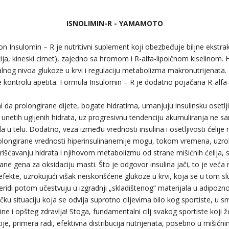
ISNOLIMIN-R - YAMAMOTO
 Insulomin – R je nutritivni suplement koji obezbeđuje biljne ekstrak
ja, kineski cimet), zajedno sa hromom i R-alfa-lipoičnom kiselinom
nog nivoa glukoze u krvi i regulaciju metabolizma makronutrijenata.
 kontrolu apetita. Formula Insulomin – R je dodatno pojačana R-alfa-
da prolongirane dijete, bogate hidratima, umanjuju insulinsku osetlji
 unetih ugljenih hidrata, uz progresivnu tendenciju akumuliranja ne
la u telu. Dodatno, veza između vrednosti insulina i osetljivosti ćelije 
olongirane vrednosti hiperinsulinanemije mogu, tokom vremena, uzrok
rišćavanju hidrata i njihovom metabolizmu od strane mišićnih ćelija,
ane gena za oksidaciju masti. Što je odgovor insulina jači, to je veća r
efekte, uzrokujući višak neiskorišćene glukoze u krvi, koja se u tom s
gliceridi potom učestvuju u izgradnji „skladištenog“ materijala u adipozn
čku situaciju koja se odvija suprotno ciljevima bilo kog sportiste, u sm
ine i opšteg zdravlja! Stoga, fundamentalni cilj svakog sportiste koji žel
ije, primera radi, efektivna distribucija nutrijenata, posebno u mišićni