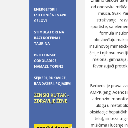
Znamo takođe da efek
od oporavka mišića 
ENERGETSKI I
mišića. Svaki Ya
IZOTONIČNI NAPICI I
istraživanje i ra
GELOVI
sportiste, sa eleme
STIMULATORI NA
formula Insulom
BAZI KOFEINA I
obezbeđuju maksimal
TAURINA
insulinovoj mimetičko
ćelije i njihovu oset
PROTEINSKE
melona, gimnazija, c
ČOKOLADICE,
favorizujući proto
NAMAZI, TOPINZI
ŠEJKERI, RUKAVICE,
BANDAŽERI, POJASEVI
Berberis je prava zv
AMPK (eng. Adenosin
ŽENSKI KUTAK -
adenozim monofosfat
ZDRAVLJE ŽENE
ulogu u metaboliz
oksidacije hepatičkih
telu), sinteza tri
mišićima i lučenje i