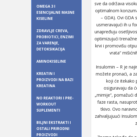
sve da održava visoku i
OMEGA 3 I
optimalnom konzumac
ESENCIJALNE MASNE
– GDA). Ovi GDA su
KISELINE
usmeravajući ih u for
ZDRAVLJE CREVA,
unapređuju osetljivos
PROBIOTICI, ENZIMI
optimizujući trenažn
ZA VARENJE,
krvi i promovišu otpu
DETOKSIKACIJA
vrata“ mišićn
AMINOKISELINE
Insulomin – R je naji
KREATIN I
možete pronaći, a za
PROIZVODI NA BAZI
koji će itekako
KREATINA
osiguravaju da ć
„mirnije“, pomažući da
NO REAKTORI I PRE-
faze rasta, nasupro
WORKOUT
tkivo. Ovo naravno
SUPLEMENTI
zahvaljujuući Insulom
BILJNI EKSTRAKTI I
z
OSTALI PRIRODNI
PROIZVODI