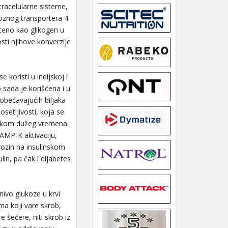
tracelularne sisteme,
koznog transportera 4
išteno kao glikogen u
ti njihove konverzije
oristi u indijskoj i
 sada je korišćena i u
obećavajućih biljaka
setljivosti, koja se
tokom dužeg vremena.
 AMP-K aktivaciju,
rozin na insulinskom
lin, pa čak i dijabetes
ivo glukoze u krvi
ma koji vare skrob,
 šećere, niti skrob iz