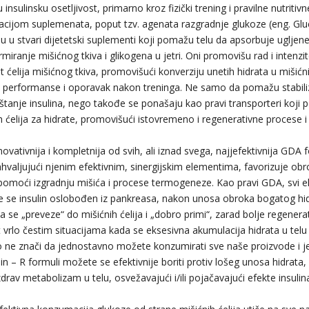
nsulinsku osetljivost, primarno kroz fizički trening i pravilne nutritivne
ijom suplemenata, poput tzv. agenata razgradnje glukoze (eng. Glu
 u stvari dijetetski suplementi koji pomažu telu da apsorbuje ugljene 
miranje mišićnog tkiva i glikogena u jetri. Oni promovišu rad i intenzite
t ćelija mišićnog tkiva, promovišući konverziju unetih hidrata u mišićn
e performanse i oporavak nakon treninga. Ne samo da pomažu stabiliz
štanje insulina, nego takođe se ponašaju kao pravi transporteri koji
ih ćelija za hidrate, promovišući istovremeno i regenerativne procese 
novativnija i kompletnija od svih, ali iznad svega, najjefektivnija GDA
hvaljujući njenim efektivnim, sinergijskim elementima, favorizuje ob
 pomoći izgradnju mišića i procese termogeneze. Kao pravi GDA, svi 
e se insulin oslobođen iz pankreasa, nakon unosa obroka bogatog hi
 se „preveze“ do mišićnih ćelija i „dobro primi“, zarad bolje regenerat
t vrlo čestim situacijama kada se eksesivna akumulacija hidrata u tel
 ne znači da jednostavno možete konzumirati sve naše proizvode i jest
in – R formuli možete se efektivnije boriti protiv lošeg unosa hidrat
drav metabolizam u telu, osvežavajući i/ili pojačavajući efekte insulin