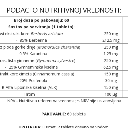
PODACI O NUTRITIVNOJ VREDNOSTI:
Broj doza po pakovanju: 60
Sastav po serviranju (1 tableta):
uvi ekstrakt kore
Berberis aristata
250 mg
- 85% Berberina
212.5 mg
kt ploda gorke dinje (
Momordica charantia
)
250 mg
- 0.5% Karantina
1.25 mg
trakt lista gimneme (
Gymnema sylvestre
)
250 mg
- 25% Gimneminska kiselina
62.5 mg
strakt kore cimeta (Cinnamomum cassia)
150 mg
- 20% Polifenola
30 mg
R-Alfa-Lipoinska kiselina (ALK)
150 mg
Hrom
100 µg
NRV - Nutritivna referentna vrednost; *-NRV nije ustanovljena
PAKOVANJE:
60 tableta.
UPOTREBA:
Uzimati 2 tablete dnevno sa vodom.