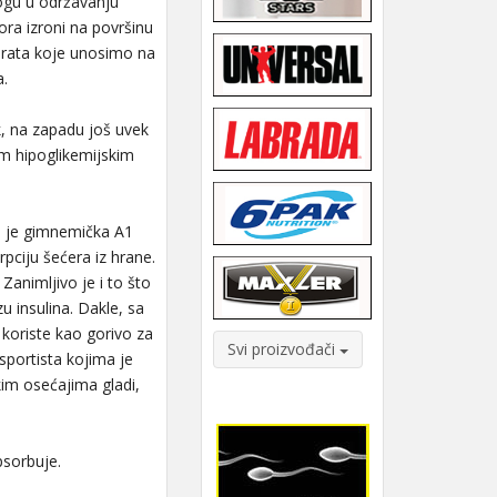
ogu u održavanju
ora izroni na površinu
drata koje unosimo na
a.
ak, na zapadu još uvek
im hipoglikemijskim
ija je gimnemička A1
pciju šećera iz hrane.
Zanimljivo je i to što
u insulina. Dakle, sa
 koriste kao gorivo za
Svi proizvođači
 sportista kojima je
im osećajima gladi,
psorbuje.