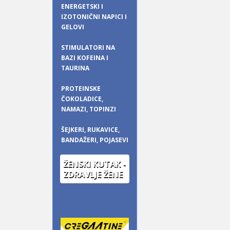
ENERGETSKI I
IZOTONIČNI NAPICI I
GELOVI
STIMULATORI NA
BAZI KOFEINA I
TAURINA
PROTEINSKE
ČOKOLADICE,
NAMAZI, TOPINZI
ŠEJKERI, RUKAVICE,
BANDAŽERI, POJASEVI
ŽENSKI KUTAK -
ZDRAVLJE ŽENE