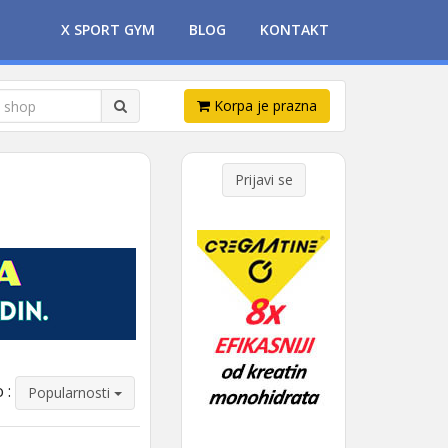
X SPORT GYM
BLOG
KONTAKT
Korpa je prazna
Prijavi se
 :
Popularnosti