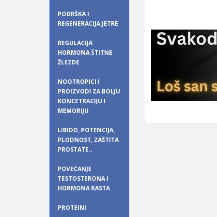
PODRŠKA I
REGENERACIJA JETRE
REGULACIJA
HORMONA ŠTITNE
ŽLEZDE
NOOTROPICI I
PROIZVODI ZA BOLJU
KONCETRACIJU I
MEMORIJU
LIBIDO, POTENCIJA,
PLODNOST, ZAŠTITA
PROSTATE..
POVEĆANJE
TESTOSTERONA I
HORMONA RASTA
PROTEINI