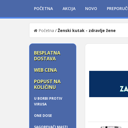
POČETNA
AKCIJA
NOVO
PREPORUČ
Početna
/
Ženski kutak - zdravlje žene
BESPLATNA
DOSTAVA
WEB CENA
POPUST NA
KOLIČINU
U BORBI PROTIV
VIRUSA
ONE DOSE
SAGOREVAČI MASTI