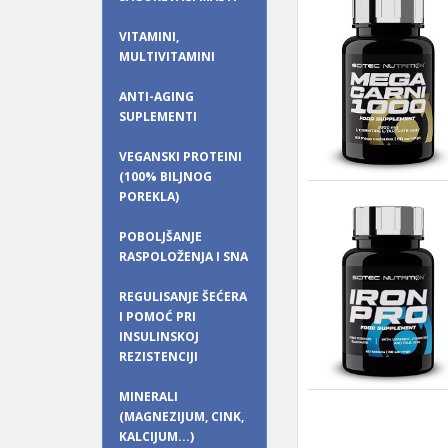
VITAMINI,
MULTIVITAMINI
ANTI-AGING
SUPLEMENTI
VEGANSKI PROTEINI
(100% BILJNOG
POREKLA)
POBOLJŠANJE
RASPOLOŽENJA I SNA
REGULISANJE ŠEĆERA
I POMOĆ PRI
INSULINSKOJ
REZISTENCIJI
MINERALI
(MAGNEZIJUM, CINK,
KALCIJUM...)