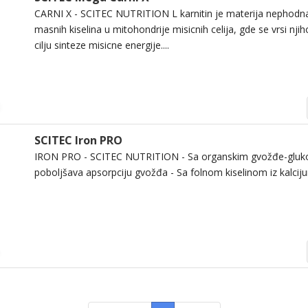
CARNI X - SCITEC NUTRITION L karnitin je materija nephodna
masnih kiselina u mitohondrije misicnih celija, gde se vrsi nj
cilju sinteze misicne energije....
SCITEC Iron PRO
IRON PRO - SCITEC NUTRITION - Sa organskim gvožđe-gluko
poboljšava apsorpciju gvožđa - Sa folnom kiselinom iz kalcijum