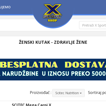
UJEMO
ŽENSKI KUTAK - ZDRAVLJE ŽENE
Proizvođač :
Sortiraj po
Scitec Nutrition
SCITEC Mega Carni X