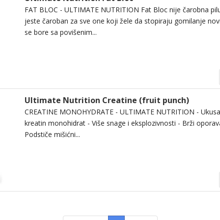
FAT BLOC - ULTIMATE NUTRITION Fat Bloc nije čarobna pilula
jeste čaroban za sve one koji žele da stopiraju gomilanje novi
se bore sa povišenim...
Ultimate Nutrition Creatine (fruit punch)
CREATINE MONOHYDRATE - ULTIMATE NUTRITION - Ukusan
kreatin monohidrat - Više snage i eksplozivnosti - Brži oporav
Podstiče mišićni...