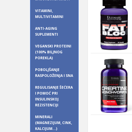
VITAMINI,
MULTIVITAMINI
ANTI-AGING
SUPLEMENTI
VEGANSKI PROTEINI
(100% BILJNOG
POREKLA)
POBOLJŠANJE
RASPOLOŽENJA I SNA
REGULISANJE ŠEĆERA
I POMOĆ PRI
INSULINSKOJ
REZISTENCIJI
MINERALI
(MAGNEZIJUM, CINK,
KALCIJUM...)