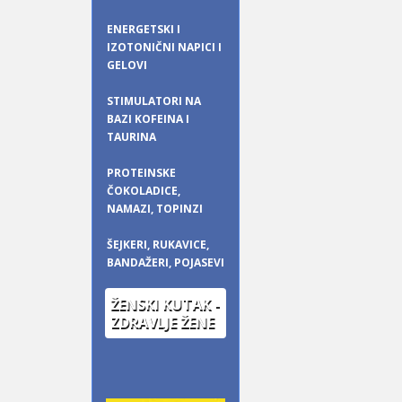
ENERGETSKI I
IZOTONIČNI NAPICI I
GELOVI
STIMULATORI NA
BAZI KOFEINA I
TAURINA
PROTEINSKE
ČOKOLADICE,
NAMAZI, TOPINZI
ŠEJKERI, RUKAVICE,
BANDAŽERI, POJASEVI
ŽENSKI KUTAK -
ZDRAVLJE ŽENE