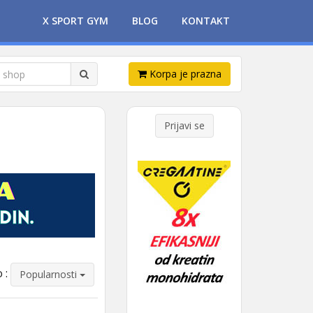
X SPORT GYM
BLOG
KONTAKT
Korpa je prazna
Prijavi se
 :
Popularnosti