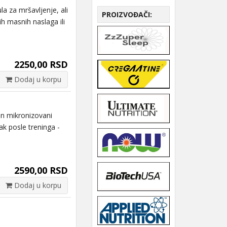
 za mršavljenje, ali
PROIZVOĐAČI:
h masnih naslaga ili
2250,00 RSD
Dodaj u korpu
 mikronizovani
ak posle treninga -
2590,00 RSD
Dodaj u korpu