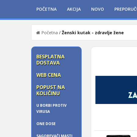
POČETNA
AKCIJA
NOVO
PREPORUČ
Početna
/
Ženski kutak - zdravlje žene
BESPLATNA
DOSTAVA
WEB CENA
POPUST NA
KOLIČINU
U BORBI PROTIV
VIRUSA
ONE DOSE
SAGOREVAČI MASTI