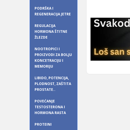
PODRŠKA I
REGENERACIJA JETRE
REGULACIJA
HORMONA ŠTITNE
ŽLEZDE
NOOTROPICI I
PROIZVODI ZA BOLJU
KONCETRACIJU I
MEMORIJU
LIBIDO, POTENCIJA,
PLODNOST, ZAŠTITA
PROSTATE..
POVEĆANJE
TESTOSTERONA I
HORMONA RASTA
PROTEINI