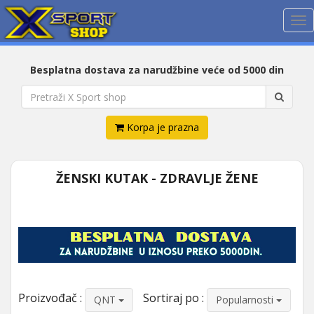
Me
Besplatna dostava za narudžbine veće od 5000 din
Korpa je prazna
ŽENSKI KUTAK - ZDRAVLJE ŽENE
Proizvođač :
Sortiraj po :
QNT
Popularnosti