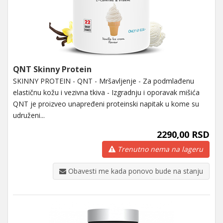
QNT Skinny Protein
SKINNY PROTEIN - QNT - Mršavljenje - Za podmlađenu
elastičnu kožu i vezivna tkiva - Izgradnju i oporavak mišića
QNT je proizveo unapređeni proteinski napitak u kome su
udruženi...
2290,00 RSD
Trenutno nema na lageru
Obavesti me kada ponovo bude na stanju