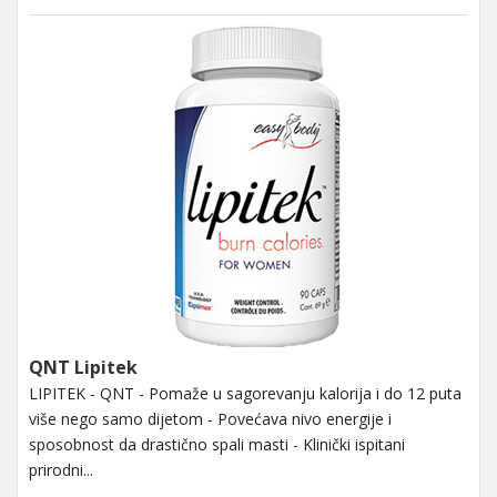
QNT Lipitek
LIPITEK - QNT - Pomaže u sagorevanju kalorija i do 12 puta
više nego samo dijetom - Povećava nivo energije i
sposobnost da drastično spali masti - Klinički ispitani
prirodni...