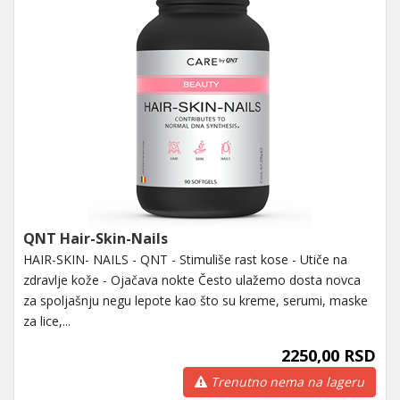
QNT Hair-Skin-Nails
HAIR-SKIN- NAILS - QNT - Stimuliše rast kose - Utiče na
zdravlje kože - Ojačava nokte Često ulažemo dosta novca
za spoljašnju negu lepote kao što su kreme, serumi, maske
za lice,...
2250,00 RSD
Trenutno nema na lageru