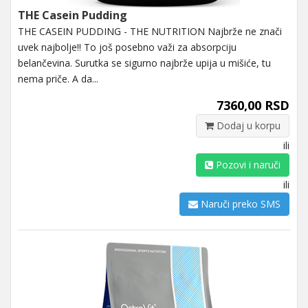
THE Casein Pudding
THE CASEIN PUDDING - THE NUTRITION Najbrže ne znači
uvek najbolje!! To još posebno važi za absorpciju
belančevina. Surutka se sigurno najbrže upija u mišiće, tu
nema priče. A da...
7360,00 RSD
Dodaj u korpu
ili
Pozovi i naruči
ili
Naruči preko SMS