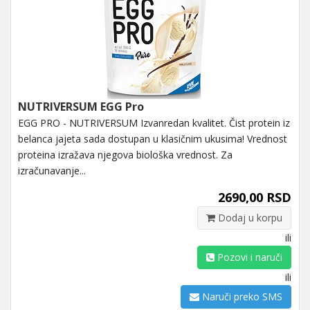
NUTRIVERSUM EGG Pro
EGG PRO - NUTRIVERSUM Izvanredan kvalitet. Čist protein iz
belanca jajeta sada dostupan u klasičnim ukusima! Vrednost
proteina izražava njegova biološka vrednost. Za
izračunavanje...
2690,00 RSD
Dodaj u korpu
ili
Pozovi i naruči
ili
Naruči preko SMS