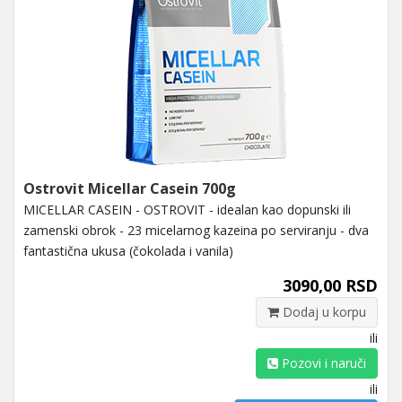
Ostrovit Micellar Casein 700g
MICELLAR CASEIN - OSTROVIT - idealan kao dopunski ili
zamenski obrok - 23 micelarnog kazeina po serviranju - dva
fantastična ukusa (čokolada i vanila)
3090,00 RSD
Dodaj u korpu
ili
Pozovi i naruči
ili