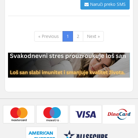
Naruči preko SMS
« Previous
1
2
Next »