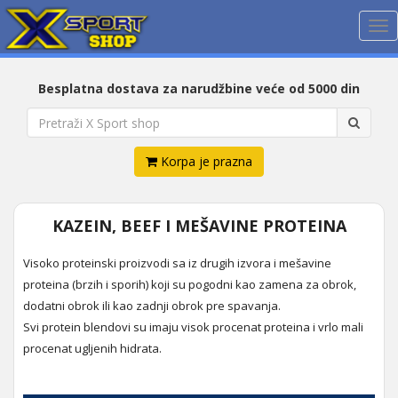
Me
Besplatna dostava za narudžbine veće od 5000 din
Korpa je prazna
KAZEIN, BEEF I MEŠAVINE PROTEINA
Visoko proteinski proizvodi sa iz drugih izvora i mešavine
proteina (brzih i sporih) koji su pogodni kao zamena za obrok,
dodatni obrok ili kao zadnji obrok pre spavanja.
Svi protein blendovi su imaju visok procenat proteina i vrlo mali
procenat ugljenih hidrata.