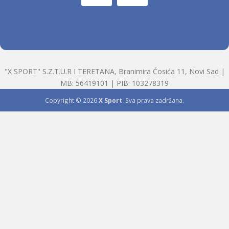
"X SPORT" S.Z.T.U.R I TERETANA, Branimira Ćosića 11, Novi Sad |
MB: 56419101 | PIB: 103278319
Copyright © 2026
X Sport
. Sva prava zadržana.