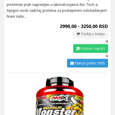
proteinski prah napravljen u laboratorijama Bio Tech-a.
Njegov visok sadržaj proteina sa postepenim oslobađanjem
hrani Vaše...
2990,00 - 3250,00 RSD
Dodaj u korpu
ili
Pozovi i naruči
ili
Naruči preko SMS