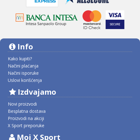
Info
Kako kupiti?
Načini plaćanja
Načini isporuke
Uslovi korišćenja
Izdvajamo
Novi proizvodi
Besplatna dostava
Proizvodi na akciji
X Sport preporuke
Moj X Sport