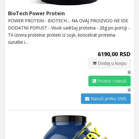
BioTech Power Protein
POWER PROTEIN - BIOTECH.... NA OVAJ PROIZVOD NE IDE
DODATNI POPUST - Visok sadržaj proteina - 26g po porciji -
Tri izvora proteina: protein iz soje, koncetrat proteina
surutke i...
6190,00 RSD
Dodaj u korpu
ili
Pozovi i naruči
ili
Naruči preko SMS