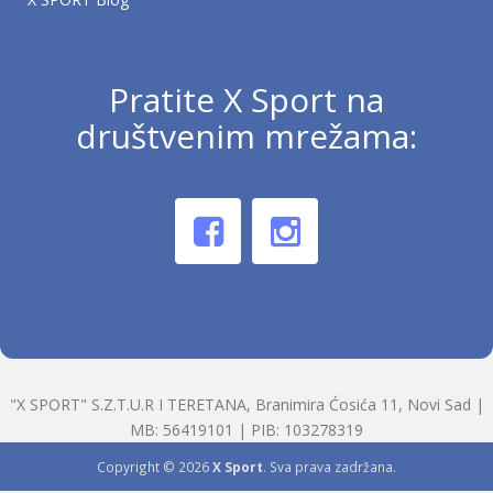
Pratite X Sport na
društvenim mrežama:
"X SPORT" S.Z.T.U.R I TERETANA, Branimira Ćosića 11, Novi Sad |
MB: 56419101 | PIB: 103278319
Copyright © 2026
X Sport
. Sva prava zadržana.