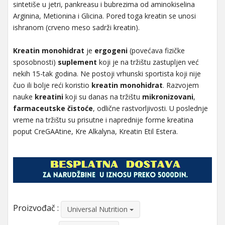
sintetiše u jetri, pankreasu i bubrezima od aminokiselina
Arginina, Metionina i Glicina. Pored toga kreatin se unosi
ishranom (crveno meso sadrži kreatin).
Kreatin
monohidrat
je
ergogeni
(povećava fizičke
sposobnosti)
suplement
koji je na tržištu zastupljen već
nekih 15-tak godina. Ne postoji vrhunski sportista koji nije
čuo ili bolje reći koristio
kreatin
monohidrat
. Razvojem
nauke
kreatini
koji su danas na tržištu
mikronizovani
,
farmaceutske čistoće
, odlične rastvorljivosti. U poslednje
vreme na tržištu su prisutne i naprednije forme kreatina
poput CreGAAtine, Kre Alkalyna, Kreatin Etil Estera.
Proizvođač :
Universal Nutrition