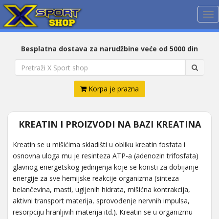
Me
Besplatna dostava za narudžbine veće od 5000 din
Korpa je prazna
KREATIN I PROIZVODI NA BAZI KREATINA
Kreatin se u mišićima skladišti u obliku kreatin fosfata i
osnovna uloga mu je resinteza ATP-a (adenozin trifosfata)
glavnog energetskog jedinjenja koje se koristi za dobijanje
energije za sve hemijske reakcije organizma (sinteza
belančevina, masti, ugljenih hidrata, mišićna kontrakcija,
aktivni transport materija, sprovođenje nervnih impulsa,
resorpciju hranljivih materija itd.). Kreatin se u organizmu