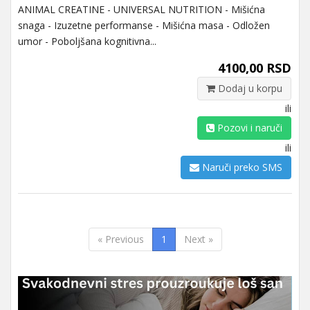
ANIMAL CREATINE - UNIVERSAL NUTRITION - Mišićna
snaga - Izuzetne performanse - Mišićna masa - Odložen
umor - Poboljšana kognitivna...
4100,00 RSD
Dodaj u korpu
ili
Pozovi i naruči
ili
Naruči preko SMS
« Previous
1
Next »