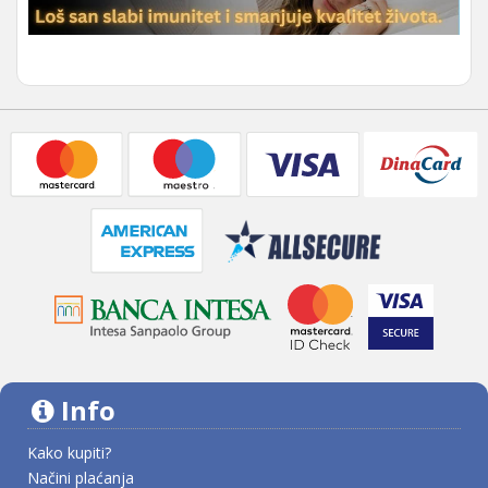
Info
Kako kupiti?
Načini plaćanja