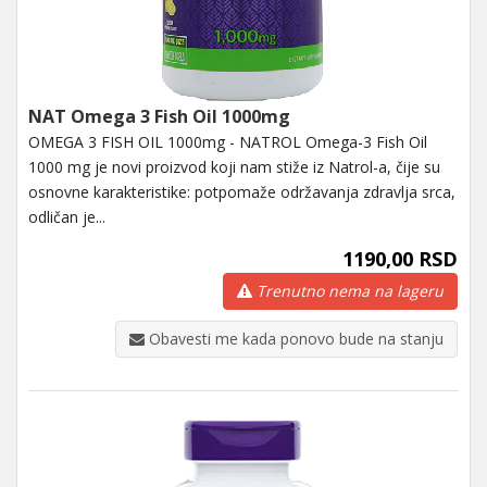
NAT Omega 3 Fish Oil 1000mg
OMEGA 3 FISH OIL 1000mg - NATROL Omega-3 Fish Oil
1000 mg je novi proizvod koji nam stiže iz Natrol-a, čije su
osnovne karakteristike: potpomaže održavanja zdravlja srca,
odličan je...
1190,00 RSD
Trenutno nema na lageru
Obavesti me kada ponovo bude na stanju