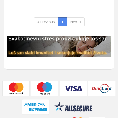
« Previous
1
Next »