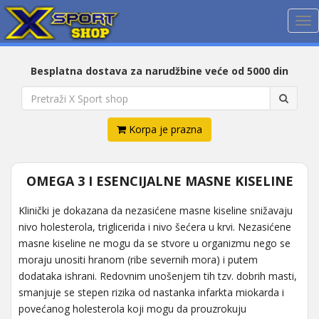
Me
Besplatna dostava za narudžbine veće od 5000 din
Korpa je prazna
OMEGA 3 I ESENCIJALNE MASNE KISELINE
Klinički je dokazana da nezasićene masne kiseline snižavaju
nivo holesterola, triglicerida i nivo šećera u krvi. Nezasićene
masne kiseline ne mogu da se stvore u organizmu nego se
moraju unositi hranom (ribe severnih mora) i putem
dodataka ishrani. Redovnim unošenjem tih tzv. dobrih masti,
smanjuje se stepen rizika od nastanka infarkta miokarda i
povećanog holesterola koji mogu da prouzrokuju