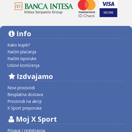
Info
Kako kupiti?
Načini plaćanja
Načini isporuke
Uslovi korišćenja
Izdvajamo
Novi proizvodi
Besplatna dostava
Proizvodi na akciji
X Sport preporuke
Moj X Sport
Prijava / registracija