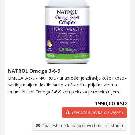
NATROL Omega 3-6-9
OMEGA 3-6-9 - NATROL - unapređenje zdravlja kože i kose -
sa ribljim uljem destilovanim za čistoću - prijatna aroma
limuna Natrol Omega 3-6-9 kompleks sa prirodnim uljem...
1990,00 RSD
Trenutno nema na lageru
Obavesti me kada ponovo bude na stanju