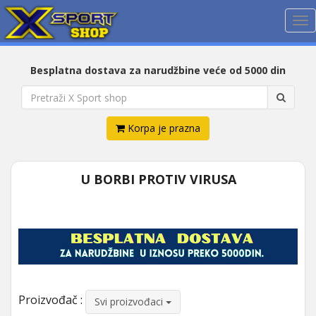
Me
Besplatna dostava za narudžbine veće od 5000 din
Korpa je prazna
U BORBI PROTIV VIRUSA
Proizvođač :
Svi proizvođaci