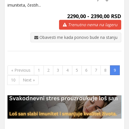
imuniteta, čestih...
2290,00 - 2390,00 RSD
Trenutno nema na lageru
Obavesti me kada ponovo bude na stanju
« Previous
1
2
3
4
5
6
7
8
9
10
Next »