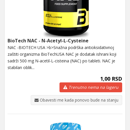
BioTech NAC - N-Acetyl-L-Cysteine
NAC -BIOTECH USA >b>Snažna podrška antioksidativnoj
zaštiti organizma BioTechUSA NAC je dodatak ishrani koji
sadrži 500 mg N-acetil-L-cisteina (NAC) po tableti. NAC je
stabilan oblik...
1,00 RSD
Trenutno nema na lageru
Obavesti me kada ponovo bude na stanju