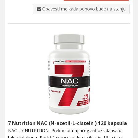
Obavesti me kada ponovo bude na stanju
7 Nutrition NAC (N-acetil-L-cistein ) 120 kapsula
NAC - 7 NUTRITION -Prekursor najjačeg antioksidansa u
telu-glutationa -Podstiče procese detoksikacije -Ublažava