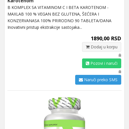
Karotenom
B KOMPLEX SA VITAMINOM C I BETA KAROTENOM -
MAXLAB 100 % VEGAN BEZ GLUTENA, ŠEĆERA I
KONZERVANASA 100% PRIRODNO 90 TABLETA/DANA
Inovativni pristup ekstrakcije sastojaka...
1890,00 RSD
Dodaj u korpu
ili
Pozovi i naruči
ili
Naruči preko SMS