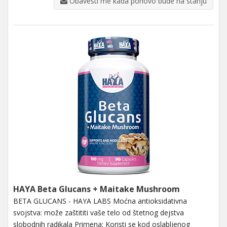
Obavesti me kada ponovo bude na stanju
HAYA Beta Glucans + Maitake Mushroom
BETA GLUCANS - HAYA LABS Moćna antioksidativna
svojstva: može zaštititi vaše telo od štetnog dejstva
slobodnih radikala Primena: Koristi se kod oslabljenog