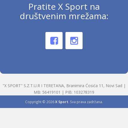
Pratite X Sport na
društvenim mrežama:
"X SPORT" S.Z.T.U.R I TERETANA, Branimira Ćosića 11, Novi Sad |
MB: 56419101 | PIB: 103278319
Copyright © 2026
X Sport
. Sva prava zadržana.