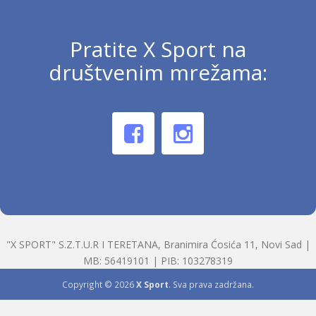
Pratite X Sport na
društvenim mrežama:
"X SPORT" S.Z.T.U.R I TERETANA, Branimira Ćosića 11, Novi Sad |
MB: 56419101 | PIB: 103278319
Copyright © 2026
X Sport
. Sva prava zadržana.