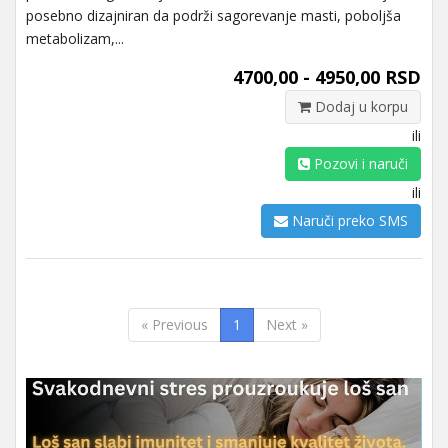
posebno dizajniran da podrži sagorevanje masti, poboljša
metabolizam,...
4700,00 - 4950,00 RSD
Dodaj u korpu
ili
Pozovi i naruči
ili
Naruči preko SMS
« Previous
1
Next »