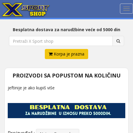
Me
Besplatna dostava za narudžbine veće od 5000 din
Korpa je prazna
PROIZVODI SA POPUSTOM NA KOLIČINU
jeftinije je ako kupiš više