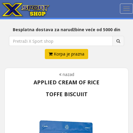
Me
Besplatna dostava za narudžbine veće od 5000 din
Korpa je prazna
nazad
APPLIED CREAM OF RICE
TOFFE BISCUIIT