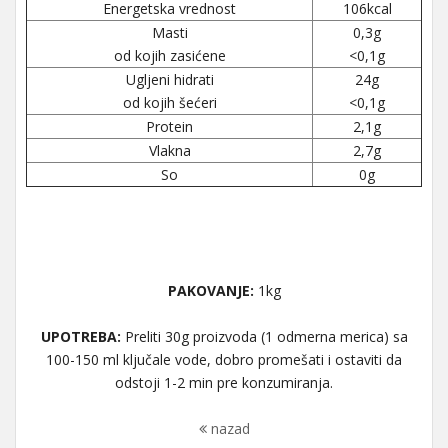
Energetska vrednost
106kcal
Masti
0,3g
od kojih zasićene
<0,1g
Ugljeni hidrati
24g
od kojih šećeri
<0,1g
Protein
2,1g
Vlakna
2,7g
So
0g
PAKOVANJE:
1kg
UPOTREBA:
Preliti 30g proizvoda (1 odmerna merica) sa
100-150 ml ključale vode, dobro promešati i ostaviti da
odstoji 1-2 min pre konzumiranja.
nazad