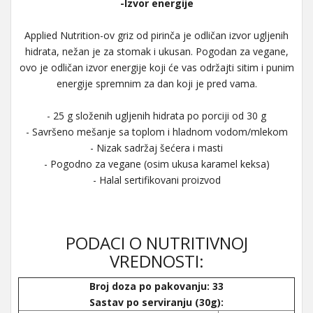
-Izvor energije
Applied Nutrition-ov griz od pirinča je odličan izvor ugljenih
hidrata, nežan je za stomak i ukusan. Pogodan za vegane,
ovo je odličan izvor energije koji će vas održajti sitim i punim
energije spremnim za dan koji je pred vama.
- 25 g složenih ugljenih hidrata po porciji od 30 g
- Savršeno mešanje sa toplom i hladnom vodom/mlekom
- Nizak sadržaj šećera i masti
- Pogodno za vegane (osim ukusa karamel keksa)
- Halal sertifikovani proizvod
PODACI O NUTRITIVNOJ
VREDNOSTI:
Broj doza po pakovanju: 33
Sastav po serviranju (30g):