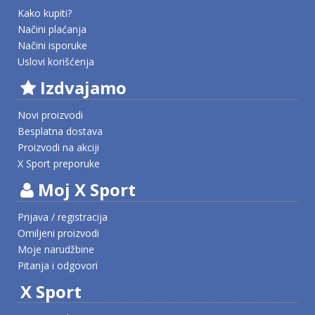
Kako kupiti?
Načini plaćanja
Načini isporuke
Uslovi korišćenja
Izdvajamo
Novi proizvodi
Besplatna dostava
Proizvodi na akciji
X Sport preporuke
Moj X Sport
Prijava / registracija
Omiljeni proizvodi
Moje narudžbine
Pitanja i odgovori
X Sport