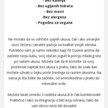
- Bez kalorija
- Bez ugljenih hidrata
- Bez masti
-Bez alergena
- Pogodno za vegane
Ne morate da se odričete sjajnih ukusa, čak i ako smanjite
unos šećera i obratite pažnju na kvalitet svojih obroka.
Potrebno vam je samo nekoliko kapi Fit Cuisine aroma da
začinite svoju kašu, svoj običan jogurt ili porciju mladog sira
po vašem ukusu. Možete čak da ih koristite za svoj
proteinski napitak bez ukusa u prahu, tako da svaki dan
možete uživati u šejku posle treninga sa raznim ukusima. Na
vama je šta želite da začinite, od aminokiselina u prahu do
mineralne vode.
Možete birati između 3 različita ukusa ili ih čak kombinovati!
Praktično i lako za integraciju u bilo koju ishranu, tako da
vaši obroci neće biti dosadni!