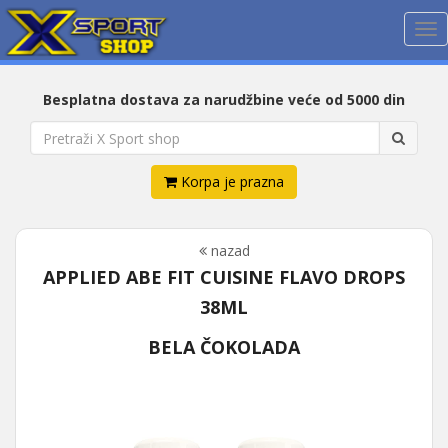
Me
Besplatna dostava za narudžbine veće od 5000 din
Korpa je prazna
nazad
APPLIED ABE FIT CUISINE FLAVO DROPS
38ML
BELA ČOKOLADA