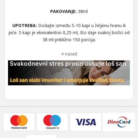
PAKOVANJE:
38ml
UPOTREBA:
Dodajte između 5-10 kapi u željenu hranu ili
piće. 5 kapi je ekvivalentno 0,25 ml, što daje svakoj bočici od
38 ml približno 150 porcija.
nazad