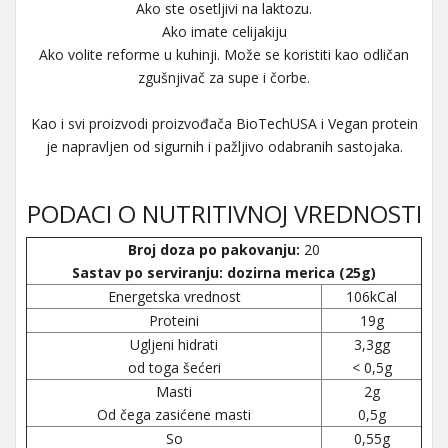
Ako ste osetljivi na laktozu.
Ako imate celijakiju
Ako volite reforme u kuhinji. Može se koristiti kao odličan
zgušnjivač za supe i čorbe.
Kao i svi proizvodi proizvođača BioTechUSA i Vegan protein
je napravljen od sigurnih i pažljivo odabranih sastojaka.
PODACI O NUTRITIVNOJ VREDNOSTI
Broj doza po pakovanju:
20
Sastav po serviranju: dozirna merica (25g)
Energetska vrednost
106kCal
Proteini
19g
Ugljeni hidrati
3,3gg
od toga šećeri
< 0,5g
Masti
2g
Od čega zasićene masti
0,5g
So
0,55g