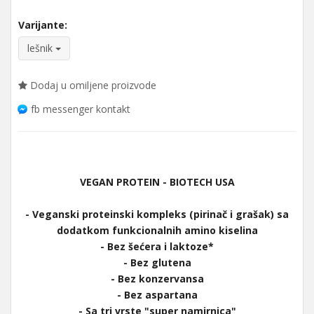
Varijante:
lešnik
Dodaj u omiljene proizvode
fb messenger kontakt
VEGAN PROTEIN - BIOTECH USA
- Veganski proteinski kompleks (pirinač i grašak) sa
dodatkom funkcionalnih amino kiselina
- Bez šećera i laktoze*
- Bez glutena
- Bez konzervansa
- Bez aspartana
- Sa tri vrste "super namirnica"