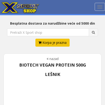
Me
Besplatna dostava za narudžbine veće od 5000 din
Korpa je prazna
nazad
BIOTECH VEGAN PROTEIN 500G
LEŠNIK