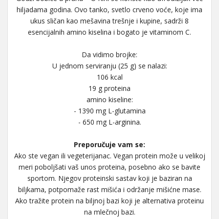
hiljadama godina. Ovo tanko, svetlo crveno voće, koje ima
ukus sličan kao mešavina trešnje i kupine, sadrži 8
esencijalnih amino kiselina i bogato je vitaminom C.
Da vidimo brojke:
U jednom serviranju (25 g) se nalazi:
106 kcal
19 g proteina
amino kiseline:
- 1390 mg L-glutamina
- 650 mg L-arginina.
Preporučuje vam se:
Ako ste vegan ili vegeterijanac. Vegan protein može u velikoj
meri poboljšati vaš unos proteina, posebno ako se bavite
sportom. Njegov proteinski sastav koji je baziran na
biljkama, potpomaže rast mišića i održanje mišićne mase.
Ako tražite protein na biljnoj bazi koji je alternativa proteinu
na mlečnoj bazi.