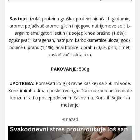
Sastojci:
izolat proteina graška; proteini pirinča; L-glutamin;
arome; pojačivač arome: glicin i njegove natrijumove soli; L-
arginin; emulgator: lecitin (iz soje); kinoa brašno (1,6%);
zgušnjivači: karagenan, natrijum-karboksimetilceluloza; godži
bobice u prahu (1,1%); acai bobice u prahu (0,6%); so; cimet;
zaslađivač: sukraloza.
PAKOVANJE:
500g
UPOTREBA:
Pomešati 25 g (3 ravne kašike) sa 250 ml vode.
Konzumirati odmah posle treninga. Danima kada ne trenirate
konzumirati u poslepodnevnim časovima. Koristiti šejker za
mešanje.
nazad