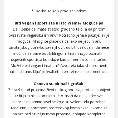
*Ukoliko se šejk pravi sa vodom
Biti vegan i sportista u isto vreme? Moguće je!
Da li želite da imate atletski građeno telo, a da pri tom
održavate vegansku ishranu? Potrebno je više pažnje, ali je
moguće. Mnogi se plaše da će, ako ne jedu hranu
životinjskog porekla, sav njihov trud biti uzaludan i da neće
moći da se bave bodibildingom. Ima mnogo poznatih i
uspešnih sportista koji služe kao primer da to nije tačno.
Možete biti vegan i imati mišićavo telo iako ste promenili
način ishrane. Ključ je kvalitetna proteinska suplementacija.
Osnova su pirinač i grašak.
Za razliku od proteina životinjskog porekla, proteini dobijeni
iz biljaka nisu kompletni, što znači da ne sadrže sve
esencijalne amino kiseline koje su vašem telu potrebne.
Međutim, upotrebom proteinskog kompleksa u kome se
nalaze različiti biljni izvori proteina, dobijate kompletan