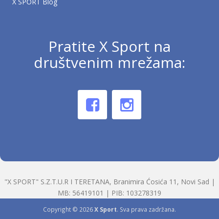
X SPORT Blog
Pratite X Sport na
društvenim mrežama:
"X SPORT" S.Z.T.U.R I TERETANA, Branimira Ćosića 11, Novi Sad |
MB: 56419101 | PIB: 103278319
Copyright © 2026
X Sport
. Sva prava zadržana.