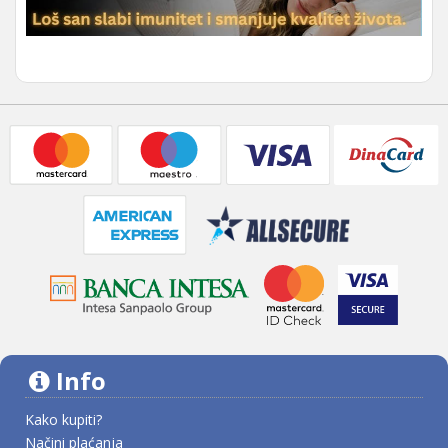
Info
Kako kupiti?
Načini plaćanja