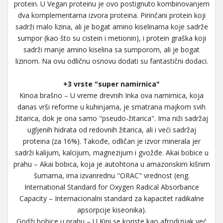
protein. U Vegan proteinu je ovo postignuto kombinovanjem
dva komplementarna izvora proteina. Pirinčani protein koji
sadrži malo lizina, ali je bogat amino kiselinama koje sadrže
sumpor (kao što su cistein i metionin), i protein graška koji
sadrži manje amino kiselina sa sumporom, ali je bogat
lizinom. Na ovu odličnu osnovu dodati su fantastični dodaci.
+3 vrste "super namirnica"
Kinoa brašno – U vreme drevnih Inka ova namirnica, koja
danas vrši reforme u kuhinjama, je smatrana majkom svih
žitarica, dok je ona samo "pseudo-žitarica". Ima niži sadržaj
ugljenih hidrata od redovnih žitarica, ali i veći sadržaj
proteina (za 16%). Takođe, odličan je izvor minerala jer
sadrži kalijum, kalcijum, magnezijum i gvožđe. Akai bobice u
prahu – Akai bobica, koja je autohtona u amazonskim kišnim
šumama, ima izvanrednu "ORAC" vrednost (eng.
International Standard for Oxygen Radical Absorbance
Capacity – Internacionalni standard za kapacitet radikalne
apsorpcije kiseonika).
Godži bobice u prahu – U Kini se koriste kao afrodizijak već