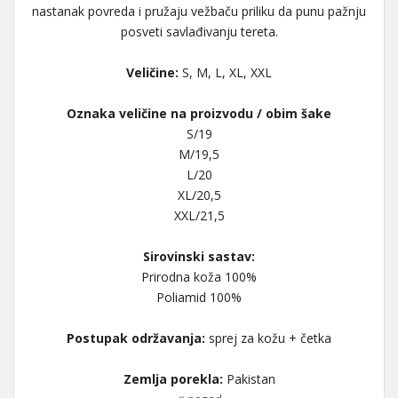
nastanak povreda i pružaju vežbaču priliku da punu pažnju
posveti savlađivanju tereta.
Veličine:
S, M, L, XL, XXL
Oznaka veličine na proizvodu / obim šake
S/19
M/19,5
L/20
XL/20,5
XXL/21,5
Sirovinski sastav:
Prirodna koža 100%
Poliamid 100%
Postupak održavanja:
sprej za kožu + četka
Zemlja porekla:
Pakistan