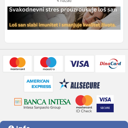
nazad