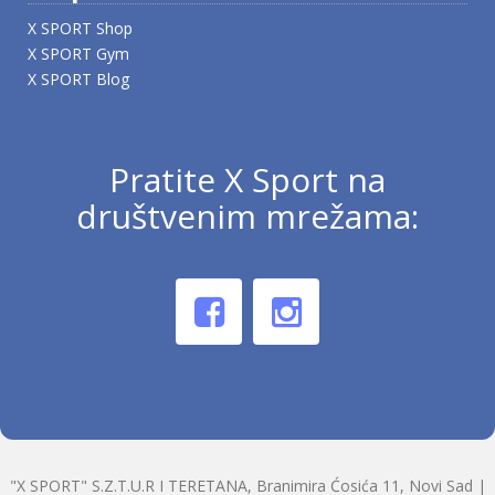
X SPORT Shop
X SPORT Gym
X SPORT Blog
Pratite X Sport na
društvenim mrežama:
"X SPORT" S.Z.T.U.R I TERETANA, Branimira Ćosića 11, Novi Sad |