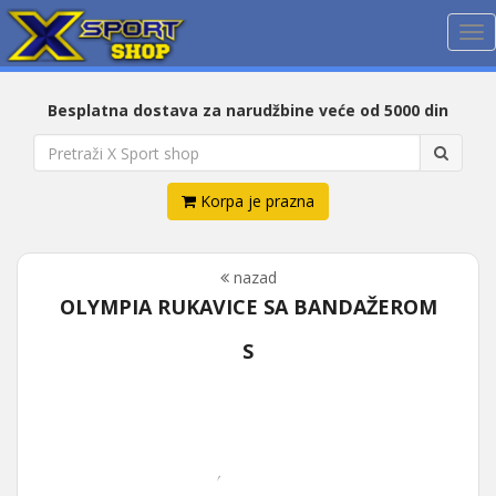
Me
Besplatna dostava za narudžbine veće od 5000 din
Korpa je prazna
nazad
OLYMPIA RUKAVICE SA BANDAŽEROM
S