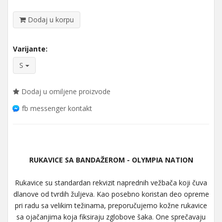
Dodaj u korpu
Varijante:
S
Dodaj u omiljene proizvode
fb messenger kontakt
RUKAVICE SA BANDAŽEROM - OLYMPIA NATION
Rukavice su standardan rekvizit naprednih vežbača koji čuva
dlanove od tvrdih žuljeva. Kao posebno koristan deo opreme
pri radu sa velikim težinama, preporučujemo kožne rukavice
sa ojačanjima koja fiksiraju zglobove šaka. One sprečavaju