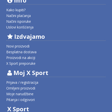
Info
Kako kupiti?
Načini plaćanja
Načini isporuke
Uslovi korišćenja
Izdvajamo
Novi proizvodi
Besplatna dostava
Proizvodi na akciji
X Sport preporuke
Moj X Sport
Prijava / registracija
Omiljeni proizvodi
Moje narudžbine
Pitanja i odgovori
X Sport