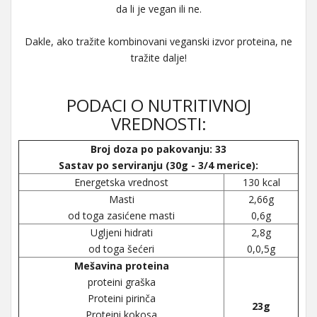
da li je vegan ili ne.
Dakle, ako tražite kombinovani veganski izvor proteina, ne
tražite dalje!
PODACI O NUTRITIVNOJ
VREDNOSTI:
Broj doza po pakovanju: 33
Sastav po serviranju (30g - 3/4 merice):
Energetska vrednost
130 kcal
Masti
2,66g
od toga zasićene masti
0,6g
Ugljeni hidrati
2,8g
od toga šećeri
0,0,5g
Mešavina proteina
proteini graška
Proteini pirinča
23g
Proteini kokosa