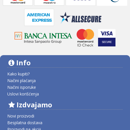
Info
Kako kupiti?
Načini plaćanja
Načini isporuke
Uslovi korišćenja
Izdvajamo
Novi proizvodi
Besplatna dostava
Proizvodi na akciji