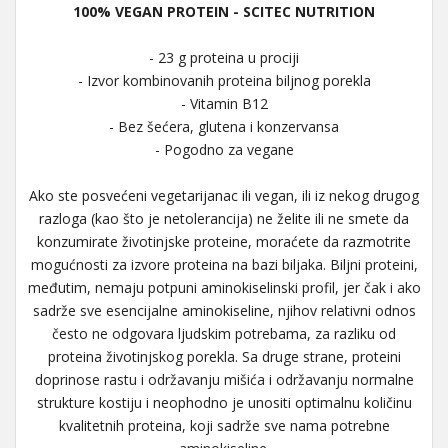
100% VEGAN PROTEIN - SCITEC NUTRITION
- 23 g proteina u prociji
- Izvor kombinovanih proteina biljnog porekla
- Vitamin B12
- Bez šećera, glutena i konzervansa
- Pogodno za vegane
Ako ste posvećeni vegetarijanac ili vegan, ili iz nekog drugog
razloga (kao što je netolerancija) ne želite ili ne smete da
konzumirate životinjske proteine, moraćete da razmotrite
mogućnosti za izvore proteina na bazi biljaka. Biljni proteini,
međutim, nemaju potpuni aminokiselinski profil, jer čak i ako
sadrže sve esencijalne aminokiseline, njihov relativni odnos
često ne odgovara ljudskim potrebama, za razliku od
proteina životinjskog porekla. Sa druge strane, proteini
doprinose rastu i održavanju mišića i održavanju normalne
strukture kostiju i neophodno je unositi optimalnu količinu
kvalitetnih proteina, koji sadrže sve nama potrebne