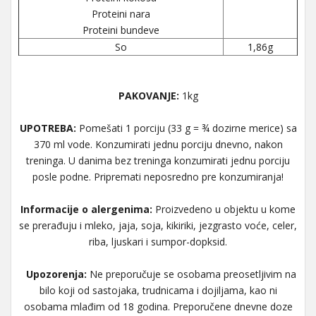
Proteini nara
Proteini bundeve
So
1,86g
PAKOVANJE:
1kg
UPOTREBA:
Pomešati 1 porciju (33 g = ¾ dozirne merice) sa
370 ml vode. Konzumirati jednu porciju dnevno, nakon
treninga. U danima bez treninga konzumirati jednu porciju
posle podne. Pripremati neposredno pre konzumiranja!
Informacije o alergenima:
Proizvedeno u objektu u kome
se prerađuju i mleko, jaja, soja, kikiriki, jezgrasto voće, celer,
riba, ljuskari i sumpor-dopksid.
Upozorenja:
Ne preporučuje se osobama preosetljivim na
bilo koji od sastojaka, trudnicama i dojiljama, kao ni
osobama mlađim od 18 godina. Preporučene dnevne doze