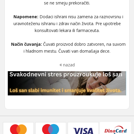
se ne smeju prekoračiti.
Napomene:
Dodaci ishrani nisu zamena za raznovrsnu i
uravnoteženu ishranu i zdrav način života. Pre upotrebe
konsultovati lekara ili farmaceuta.
Način čuvanja:
Čuvati proizvod dobro zatvoren, na suvom
i hladnom mestu. Čuvati van domašaja dece.
nazad