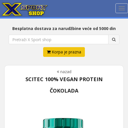
Me
Besplatna dostava za narudžbine veće od 5000 din
Korpa je prazna
nazad
SCITEC 100% VEGAN PROTEIN
ČOKOLADA