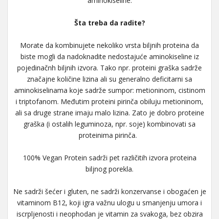
aminokiseline.
Šta treba da radite?
Morate da kombinujete nekoliko vrsta biljnih proteina da
biste mogli da nadoknadite nedostajuće aminokiseline iz
pojedinačnh biljnih izvora. Tako npr. proteini graška sadrže
značajne količine lizina ali su generalno deficitarni sa
aminokiselinama koje sadrže sumpor: metioninom, cistinom
i triptofanom. Međutim proteini pirinča obiluju metioninom,
ali sa druge strane imaju malo lizina. Zato je dobro proteine
graška (i ostalih leguminoza, npr. soje) kombinovati sa
proteinima pirinča.
100% Vegan Protein sadrži pet različitih izvora proteina
biljnog porekla.
Ne sadrži šećer i gluten, ne sadrži konzervanse i obogaćen je
vitaminom B12, koji igra važnu ulogu u smanjenju umora i
iscrpljenosti i neophodan je vitamin za svakoga, bez obzira