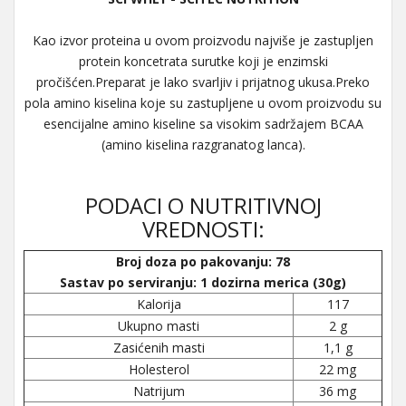
Kao izvor proteina u ovom proizvodu najviše je zastupljen
protein koncetrata surutke koji je enzimski
pročišćen.Preparat je lako svarljiv i prijatnog ukusa.Preko
pola amino kiselina koje su zastupljene u ovom proizvodu su
esencijalne amino kiseline sa visokim sadržajem BCAA
(amino kiselina razgranatog lanca).
PODACI O NUTRITIVNOJ
VREDNOSTI:
Broj doza po pakovanju: 78
Sastav po serviranju: 1 dozirna merica (30g)
Kalorija
117
Ukupno masti
2 g
Zasićenih masti
1,1 g
Holesterol
22 mg
Natrijum
36 mg