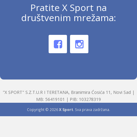
Pratite X Sport na
društvenim mrežama:
"X SPORT" S.Z.T.U.R I TERETANA, Branimira Ćosića 11, Novi Sad |
MB: 56419101 | PIB: 103278319
Copyright © 2026
X Sport
. Sva prava zadržana.