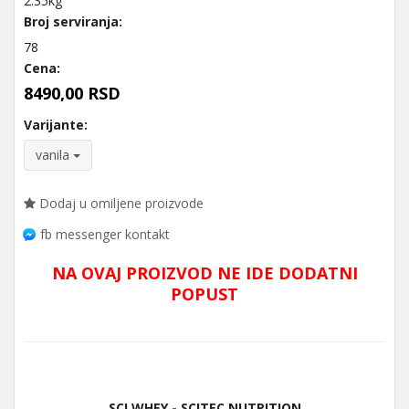
2.35kg
Broj serviranja:
78
Cena:
8490,00 RSD
Varijante:
vanila
Dodaj u omiljene proizvode
fb messenger kontakt
NA OVAJ PROIZVOD NE IDE DODATNI
POPUST
SCI WHEY - SCITEC NUTRITION