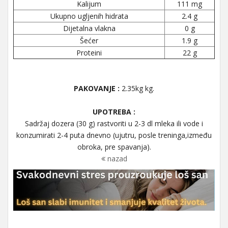
Kalijum
111 mg
Ukupno ugljenih hidrata
2.4 g
Dijetalna vlakna
0 g
Šećer
1.9 g
Proteini
22 g
PAKOVANJE :
2.35kg kg.
UPOTREBA :
Sadržaj dozera (30 g) rastvoriti u 2-3 dl mleka ili vode i
konzumirati 2-4 puta dnevno (ujutru, posle treninga,između
obroka, pre spavanja).
nazad