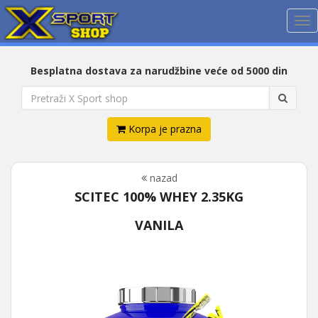
Me
Besplatna dostava za narudžbine veće od 5000 din
Korpa je prazna
nazad
SCITEC 100% WHEY 2.35KG
VANILA