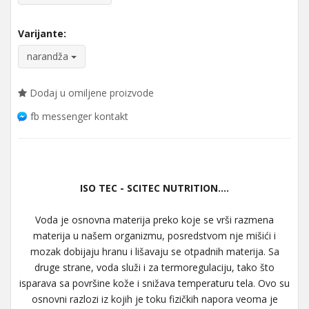
Varijante:
narandža
Dodaj u omiljene proizvode
fb messenger kontakt
ISO TEC - SCITEC NUTRITION....
Voda je osnovna materija preko koje se vrši razmena
materija u našem organizmu, posredstvom nje mišići i
mozak dobijaju hranu i lišavaju se otpadnih materija. Sa
druge strane, voda služi i za termoregulaciju, tako što
isparava sa površine kože i snižava temperaturu tela. Ovo su
osnovni razlozi iz kojih je toku fizičkih napora veoma je