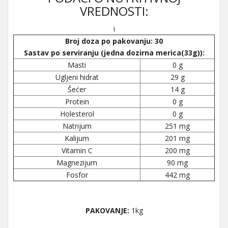
VREDNOSTI:
i
Broj doza po pakovanju: 30
Sastav po serviranju (jedna dozirna merica(33g)):
Masti
0 g
Ugljeni hidrat
29 g
Šećer
14 g
Protein
0 g
Holesterol
0 g
Natrijum
251 mg
Kalijum
201 mg
Vitamin C
200 mg
Magnezijum
90 mg
Fosfor
442 mg
PAKOVANJE:
1kg