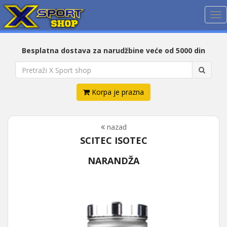
Me
Besplatna dostava za narudžbine veće od 5000 din
Korpa je prazna
nazad
SCITEC ISOTEC
NARANDŽA