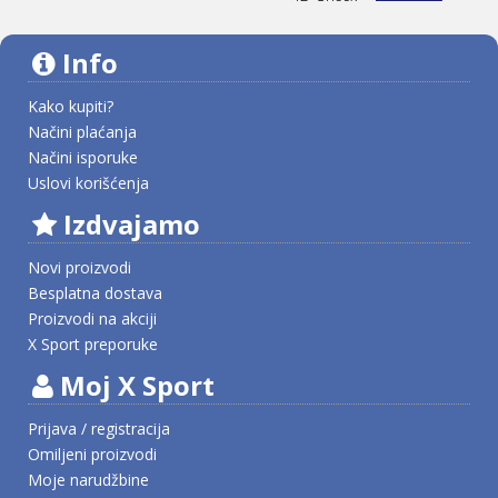
Info
Kako kupiti?
Načini plaćanja
Načini isporuke
Uslovi korišćenja
Izdvajamo
Novi proizvodi
Besplatna dostava
Proizvodi na akciji
X Sport preporuke
Moj X Sport
Prijava / registracija
Omiljeni proizvodi
Moje narudžbine