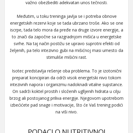
važno obezbediti adekvatan unos tečnosti.
Međutim, u toku treninga javlja se i potreba obnove
energetskih rezervi koje se tada ubrzano troše. Ako se one
iscrpe, tada telo mora da pređe na druge izvore energije, a
to znači da započne sa razgradnjom mišića u energetske
svrhe. Na taj način postižu se upravo suprotni efekti od
željenih, pa telo intezivno gubi na mišićnoj masi umesto da
stimuliše mišićni rast.
Isotec predstavlja rešenje oba problema. To je izotonični
preparat koncipiran da održi visok energetski nivo tokom
intezivnih napora i organizmu nadoknadi vitalne supstance.
On sadrži koktel prostih i složenih uglljenih hidrata u cilju
brzog ali postojanog priliva energije. Njegovom upotrebom
izbećićete pad snage i motivacije, što će Vaš trening podići
na viši nivo.
PODACI O NUTRITIVNOJ