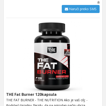
ili
Naruči preko SMS
THE Fat Burner 120kapsula
THE FAT BURNER - THE NUTRITION Ako je vaš cilj: -
Podsteći tiroidnu žlezdu, da na prirodan način ubrza