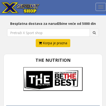
Me
Besplatna dostava za narudžbine veće od 5000 din
Korpa je prazna
THE NUTRITION