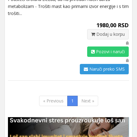
metabolizam - Trošiti mast kao primarni izvor energije i s tim
trošiti...
1980,00 RSD
Dodaj u korpu
ili
Pozovi i naruči
ili
Naruči preko SMS
« Previous
1
Next »