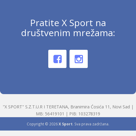
Pratite X Sport na
društvenim mrežama:
"X SPORT" S.Z.T.U.R I TERETANA, Branimira Ćosića 11, Novi Sad |
MB: 56419101 | PIB: 103278319
Copyright © 2026
X Sport
. Sva prava zadržana.