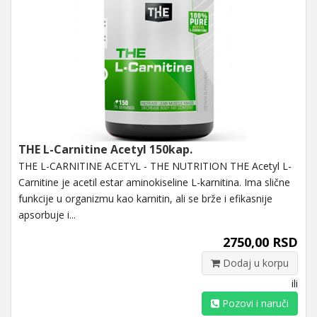
THE L-Carnitine Acetyl 150kap.
THE L-CARNITINE ACETYL - THE NUTRITION THE Acetyl L-
Carnitine je acetil estar aminokiseline L-karnitina. Ima slične
funkcije u organizmu kao karnitin, ali se brže i efikasnije
apsorbuje i...
2750,00 RSD
Dodaj u korpu
ili
Pozovi i naruči