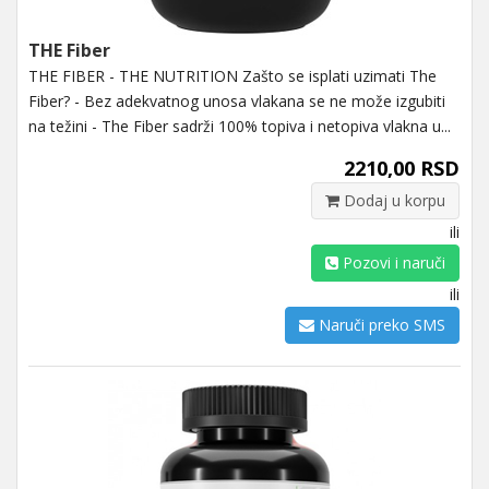
THE Fiber
THE FIBER - THE NUTRITION Zašto se isplati uzimati The
Fiber? - Bez adekvatnog unosa vlakana se ne može izgubiti
na težini - The Fiber sadrži 100% topiva i netopiva vlakna u...
2210,00 RSD
Dodaj u korpu
ili
Pozovi i naruči
ili
Naruči preko SMS