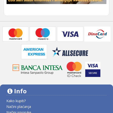
Info
Kako kupiti?
Načini plaćanja
Načini isporuke