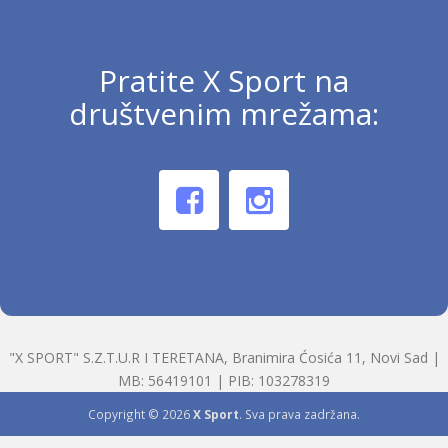
Pratite X Sport na
društvenim mrežama:
"X SPORT" S.Z.T.U.R I TERETANA, Branimira Ćosića 11, Novi Sad |
MB: 56419101 | PIB: 103278319
Copyright © 2026
X Sport
. Sva prava zadržana.