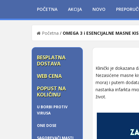
POČETNA
AKCIJA
NOVO
PREPORUČ
Početna
/
OMEGA 3 i ESENCIJALNE MASNE KIS
BESPLATNA
DOSTAVA
Klinički je dokazana d
Nezasićene masne kis
WEB CENA
mora) i putem dodatak
POPUST NA
nastanka infarkta mi
KOLIČINU
život.
U BORBI PROTIV
VIRUSA
ONE DOSE
SAGOREVAČI MASTI