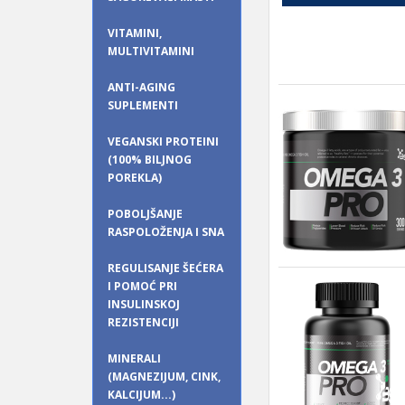
VITAMINI,
MULTIVITAMINI
ANTI-AGING
SUPLEMENTI
VEGANSKI PROTEINI
(100% BILJNOG
POREKLA)
POBOLJŠANJE
RASPOLOŽENJA I SNA
REGULISANJE ŠEĆERA
I POMOĆ PRI
INSULINSKOJ
REZISTENCIJI
MINERALI
(MAGNEZIJUM, CINK,
KALCIJUM...)