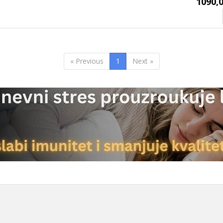
1090,0
« Previous
1
Next »