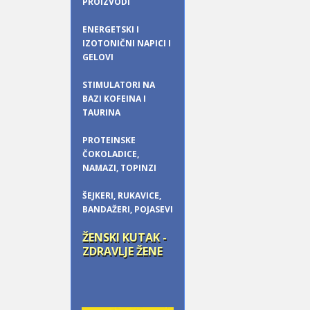
PROIZVODI
ENERGETSKI I
IZOTONIČNI NAPICI I
GELOVI
STIMULATORI NA
BAZI KOFEINA I
TAURINA
PROTEINSKE
ČOKOLADICE,
NAMAZI, TOPINZI
ŠEJKERI, RUKAVICE,
BANDAŽERI, POJASEVI
ŽENSKI KUTAK -
ZDRAVLJE ŽENE