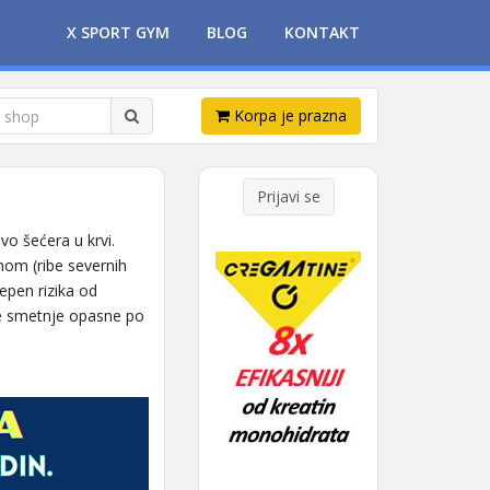
X SPORT GYM
BLOG
KONTAKT
Korpa je prazna
Prijavi se
vo šećera u krvi.
om (ribe severnih
epen rizika od
ne smetnje opasne po