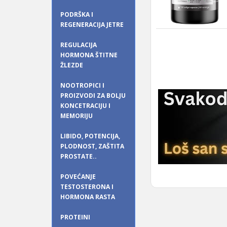
PODRŠKA I
REGENERACIJA JETRE
REGULACIJA
HORMONA ŠTITNE
ŽLEZDE
NOOTROPICI I
PROIZVODI ZA BOLJU
KONCETRACIJU I
MEMORIJU
LIBIDO, POTENCIJA,
PLODNOST, ZAŠTITA
PROSTATE..
POVEĆANJE
TESTOSTERONA I
HORMONA RASTA
PROTEINI