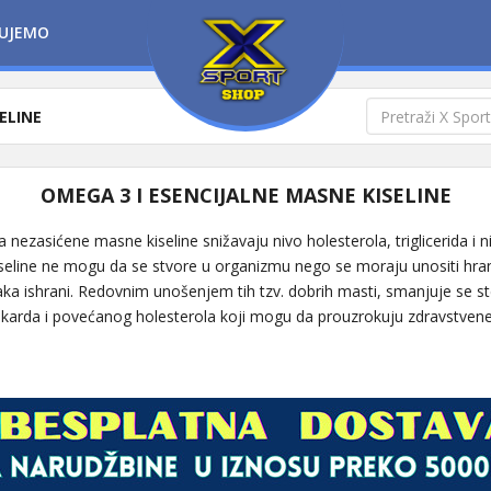
UJEMO
ELINE
OMEGA 3 I ESENCIJALNE MASNE KISELINE
a nezasićene masne kiseline snižavaju nivo holesterola, triglicerida i ni
eline ne mogu da se stvore u organizmu nego se moraju unositi hran
a ishrani. Redovnim unošenjem tih tzv. dobrih masti, smanjuje se st
okarda i povećanog holesterola koji mogu da prouzrokuju zdravstve