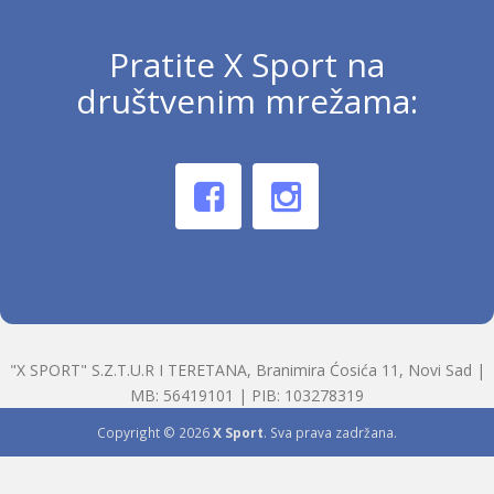
Pratite X Sport na
društvenim mrežama:
"X SPORT" S.Z.T.U.R I TERETANA, Branimira Ćosića 11, Novi Sad |
MB: 56419101 | PIB: 103278319
Copyright © 2026
X Sport
. Sva prava zadržana.