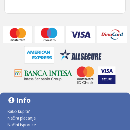
Info
Kako kupiti?
Načini plaćanja
Načini isporuke