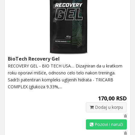
BioTech Recovery Gel
RECOVERY GEL - BIO TECH USA.... Dizajniran da u kratkom
roku oporavi mišiće, odnosno celo telo nakon treninga.
Sadrži patentiran kompleks ugljenih hidrata - TRICARB
COMPLEX (glukoza 9.33%,...
170,00 RSD
Dodaj u korpu
ili
Pozovi i naruči
ili