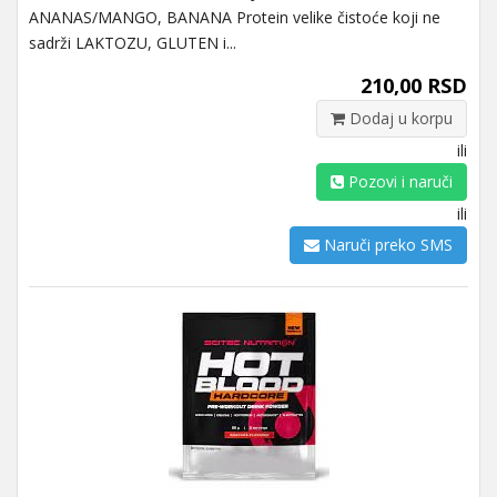
ANANAS/MANGO, BANANA Protein velike čistoće koji ne
sadrži LAKTOZU, GLUTEN i...
210,00 RSD
Dodaj u korpu
ili
Pozovi i naruči
ili
Naruči preko SMS