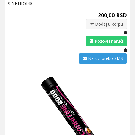
SINETROL®...
200,00 RSD
Dodaj u korpu
ili
Pozovi i naruči
ili
Naruči preko SMS