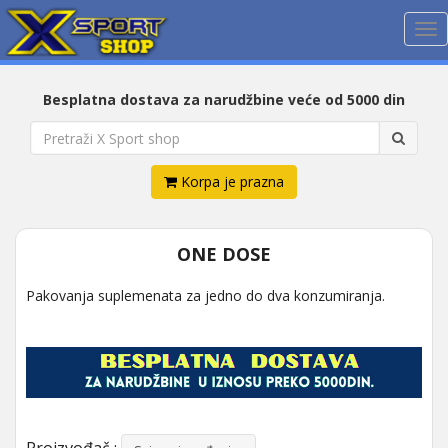
Me
Besplatna dostava za narudžbine veće od 5000 din
Korpa je prazna
ONE DOSE
Pakovanja suplemenata za jedno do dva konzumiranja.