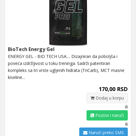
BioTech Energy Gel
ENERGY GEL - BIO TECH USA.... Dizajniran da poboljša i
poveća izdržljivost u toku treninga. Sadrži patentiran
kompleks sa tri vrste ugljenih hidrata (TriCarb), MCT masne
kiseline...
170,00 RSD
Dodaj u korpu
ili
Pozovi i naruči
ili
Naruči preko SMS