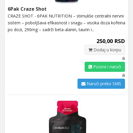
6Pak Craze Shot
CRAZE SHOT - 6PAK NUTRITION – stimuliše centralni nervni
sistem – poboljšava efikasnost i snagu – visoka doza kofeina
po dozi, 290mg – sadrži beta-alanin, taurin i...
250,00 RSD
Dodaj u korpu
ili
Pozovi i naruči
ili
Naruči preko SMS