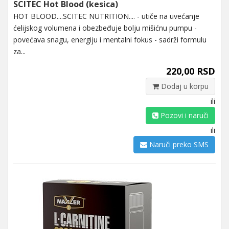
SCITEC Hot Blood (kesica)
HOT BLOOD....SCITEC NUTRITION.... - utiče na uvećanje
ćelijskog volumena i obezbeđuje bolju mišićnu pumpu -
povećava snagu, energiju i mentalni fokus - sadrži formulu
za...
220,00 RSD
Dodaj u korpu
ili
Pozovi i naruči
ili
Naruči preko SMS