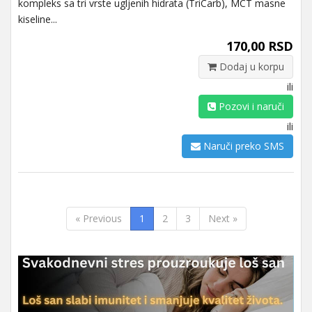
kompleks sa tri vrste ugljenih hidrata (TriCarb), MCT masne
kiseline...
170,00 RSD
Dodaj u korpu
ili
Pozovi i naruči
ili
Naruči preko SMS
« Previous
1
2
3
Next »