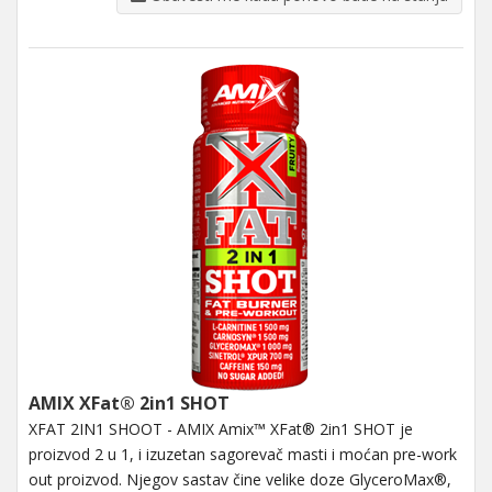
AMIX XFat® 2in1 SHOT
XFAT 2IN1 SHOOT - AMIX Amix™ XFat® 2in1 SHOT je
proizvod 2 u 1, i izuzetan sagorevač masti i moćan pre-work
out proizvod. Njegov sastav čine velike doze GlyceroMax®,