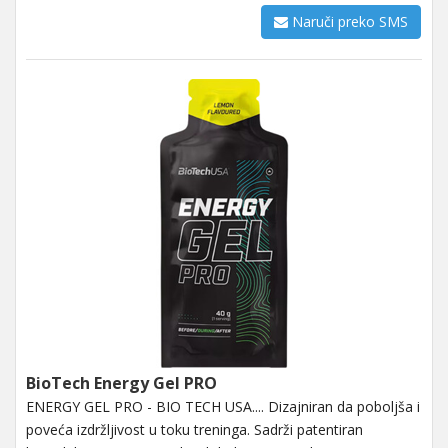
Naruči preko SMS
BioTech Energy Gel PRO
ENERGY GEL PRO - BIO TECH USA.... Dizajniran da poboljša i
poveća izdržljivost u toku treninga. Sadrži patentiran