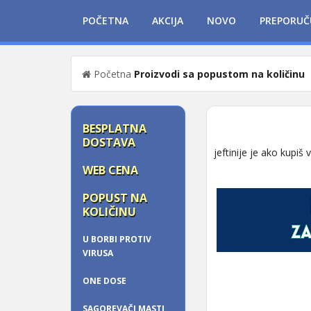
POČETNA
AKCIJA
NOVO
PREPORUČ
Početna
Proizvodi sa popustom na količinu
BESPLATNA
DOSTAVA
jeftinije je ako kupiš 
WEB CENA
POPUST NA
KOLIČINU
U BORBI PROTIV
VIRUSA
ONE DOSE
SAGOREVAČI MASTI