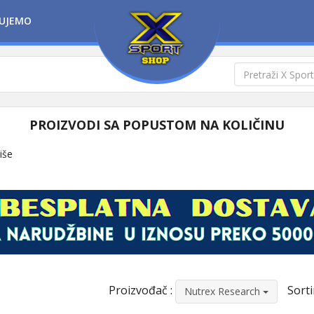
UJEMO
PROIZVODI SA POPUSTOM NA KOLIČINU
više
Proizvođač :
Sorti
Nutrex Research