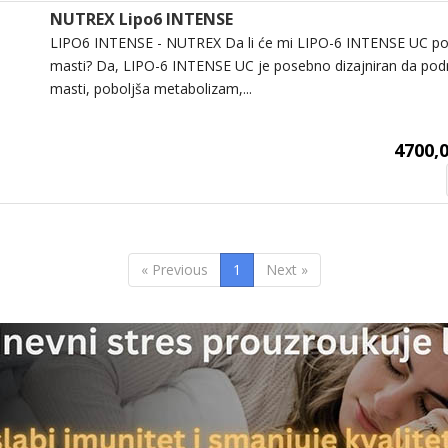
NUTREX Lipo6 INTENSE
LIPO6 INTENSE - NUTREX Da li će mi LIPO-6 INTENSE UC po
masti? Da, LIPO-6 INTENSE UC je posebno dizajniran da pod
masti, poboljša metabolizam,...
4700,0
« Previous
1
Next »