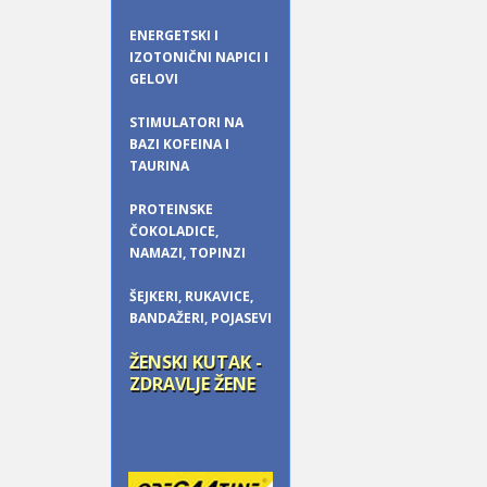
ENERGETSKI I
IZOTONIČNI NAPICI I
GELOVI
STIMULATORI NA
BAZI KOFEINA I
TAURINA
PROTEINSKE
ČOKOLADICE,
NAMAZI, TOPINZI
ŠEJKERI, RUKAVICE,
BANDAŽERI, POJASEVI
ŽENSKI KUTAK -
ZDRAVLJE ŽENE