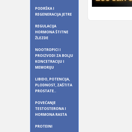
PODRŠKA I
REGENERACIJA JETRE
REGULACIJA
HORMONA ŠTITNE
ŽLEZDE
NOOTROPICI I
PROIZVODI ZA BOLJU
KONCETRACIJU I
MEMORIJU
LIBIDO, POTENCIJA,
PLODNOST, ZAŠTITA
PROSTATE..
POVEĆANJE
TESTOSTERONA I
HORMONA RASTA
PROTEINI