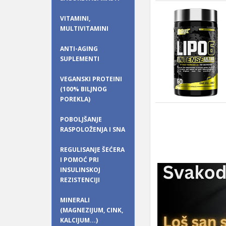
VITAMINI,
MULTIVITAMINI
ANTI-AGING
SUPLEMENTI
VEGANSKI PROTEINI
(100% BILJNOG
POREKLA)
POBOLJŠANJE
RASPOLOŽENJA I SNA
REGULISANJE ŠEĆERA
I POMOĆ PRI
INSULINSKOJ
REZISTENCIJI
MINERALI
(MAGNEZIJUM, CINK,
KALCIJUM...)