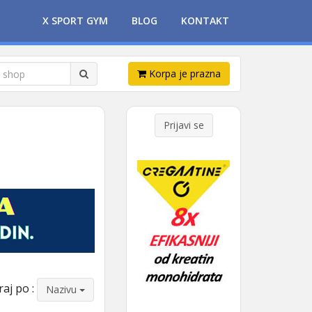
X SPORT GYM
BLOG
KONTAKT
Korpa je prazna
Prijavi se
raj po :
Nazivu