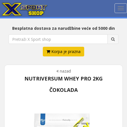
Me
Besplatna dostava za narudžbine veće od 5000 din
Korpa je prazna
nazad
NUTRIVERSUM WHEY PRO 2KG
ČOKOLADA