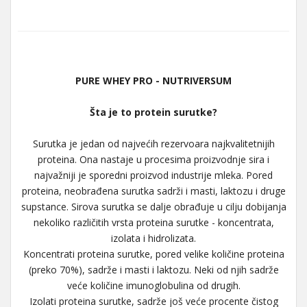
PURE WHEY PRO - NUTRIVERSUM
Šta je to protein surutke?
Surutka je jedan od najvećih rezervoara najkvalitetnijih
proteina. Ona nastaje u procesima proizvodnje sira i
najvažniji je sporedni proizvod industrije mleka. Pored
proteina, neobrađena surutka sadrži i masti, laktozu i druge
supstance. Sirova surutka se dalje obrađuje u cilju dobijanja
nekoliko različitih vrsta proteina surutke - koncentrata,
izolata i hidrolizata.
Koncentrati proteina surutke, pored velike količine proteina
(preko 70%), sadrže i masti i laktozu. Neki od njih sadrže
veće količine imunoglobulina od drugih.
Izolati proteina surutke, sadrže još veće procente čistog