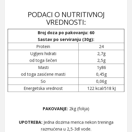
PODACI O NUTRITIVNOJ
VREDNOSTI:
Broj doza po pakovanju: 60
Sastav po serviranju (30g):
Protein
24
Ugljeni hidrati
2,7g
od toga šečeri
2,5g
Masti
1y86
od toga zasićene masti
0,45g
So
0,06g
Energetska vrednost
122 kcal/518 kJ
PAKOVANJE:
2kg (folija)
UPOTREBA:
Jedna dozirna merica nekon treninga
razmućena u 2,5-3dl vode.