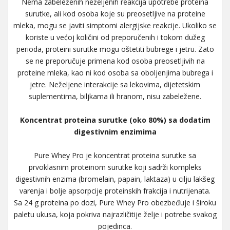
Nema zabeleženih neželjenih reakcija upotrebe proteina
surutke, ali kod osoba koje su preosetljive na proteine
mleka, mogu se javiti simptomi alergijske reakcije. Ukoliko se
koriste u većoj količini od preporučenih i tokom dužeg
perioda, proteini surutke mogu oštetiti bubrege i jetru. Zato
se ne preporučuje primena kod osoba preosetljivih na
proteine mleka, kao ni kod osoba sa oboljenjima bubrega i
jetre. Neželjene interakcije sa lekovima, dijetetskim
suplementima, biljkama ili hranom, nisu zabeležene.
Koncentrat proteina surutke (oko 80%) sa dodatim
digestivnim enzimima
Pure Whey Pro je koncentrat proteina surutke sa
prvoklasnim proteinom surutke koji sadrži kompleks
digestivnih enzima (bromelain, papain, laktaza) u cilju lakšeg
varenja i bolje apsorpcije proteinskih frakcija i nutrijenata.
Sa 24 g proteina po dozi, Pure Whey Pro obezbeđuje i široku
paletu ukusa, koja pokriva najrazličitije želje i potrebe svakog
pojedinca.