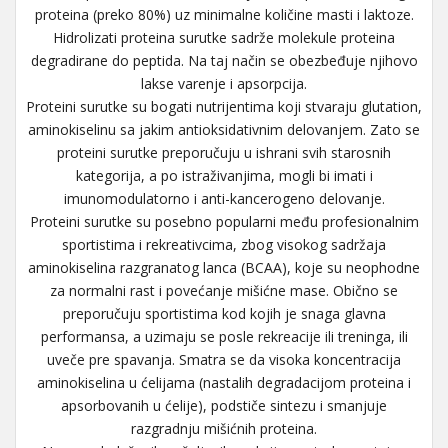
proteina (preko 80%) uz minimalne količine masti i laktoze.
Hidrolizati proteina surutke sadrže molekule proteina
degradirane do peptida. Na taj način se obezbeđuje njihovo
lakse varenje i apsorpcija.
Proteini surutke su bogati nutrijentima koji stvaraju glutation,
aminokiselinu sa jakim antioksidativnim delovanjem. Zato se
proteini surutke preporučuju u ishrani svih starosnih
kategorija, a po istraživanjima, mogli bi imati i
imunomodulatorno i anti-kancerogeno delovanje.
Proteini surutke su posebno popularni među profesionalnim
sportistima i rekreativcima, zbog visokog sadržaja
aminokiselina razgranatog lanca (BCAA), koje su neophodne
za normalni rast i povećanje mišićne mase. Obično se
preporučuju sportistima kod kojih je snaga glavna
performansa, a uzimaju se posle rekreacije ili treninga, ili
uveče pre spavanja. Smatra se da visoka koncentracija
aminokiselina u ćelijama (nastalih degradacijom proteina i
apsorbovanih u ćelije), podstiče sintezu i smanjuje
razgradnju mišićnih proteina.