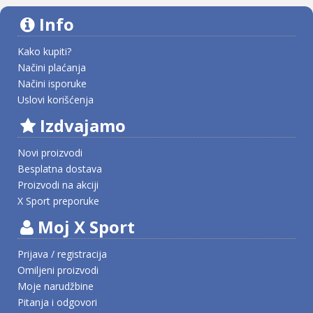
Info
Kako kupiti?
Načini plaćanja
Načini isporuke
Uslovi korišćenja
Izdvajamo
Novi proizvodi
Besplatna dostava
Proizvodi na akciji
X Sport preporuke
Moj X Sport
Prijava / registracija
Omiljeni proizvodi
Moje narudžbine
Pitanja i odgovori