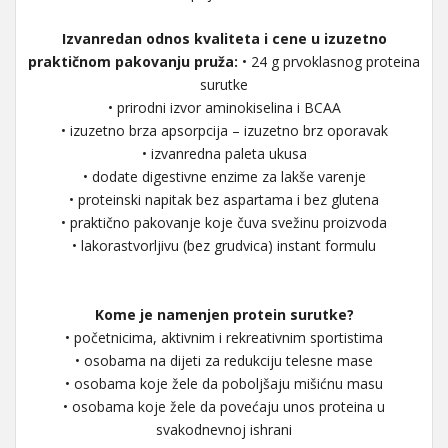
Izvanredan odnos kvaliteta i cene u izuzetno
praktičnom pakovanju pruža:
• 24 g prvoklasnog proteina
surutke
• prirodni izvor aminokiselina i BCAA
• izuzetno brza apsorpcija – izuzetno brz oporavak
• izvanredna paleta ukusa
• dodate digestivne enzime za lakše varenje
• proteinski napitak bez aspartama i bez glutena
• praktično pakovanje koje čuva svežinu proizvoda
• lakorastvorljivu (bez grudvica) instant formulu
Kome je namenjen protein surutke?
• početnicima, aktivnim i rekreativnim sportistima
• osobama na dijeti za redukciju telesne mase
• osobama koje žele da poboljšaju mišićnu masu
• osobama koje žele da povećaju unos proteina u
svakodnevnoj ishrani