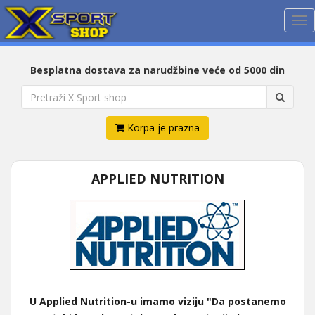
Me
Besplatna dostava za narudžbine veće od 5000 din
Korpa je prazna
APPLIED NUTRITION
U Applied Nutrition-u imamo viziju "Da postanemo