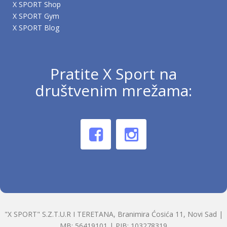
X SPORT Shop
X SPORT Gym
X SPORT Blog
Pratite X Sport na
društvenim mrežama:
"X SPORT" S.Z.T.U.R I TERETANA, Branimira Ćosića 11, Novi Sad |
MB: 56419101 | PIB: 103278319