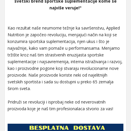
svetski brend sportske suplementacije kome se
najviše veruje!"
Kao rezultat naše neumorne težnje ka savršenstvu, Applied
Nutrition je započeo revoluciju, menjajući način na koji se
konzumira sportska suplementacija, njen ukus i što je
najvažnije, kako vam pomaže u performansama. Menjamo
tržište kroz naš tim strastvenih enuzijasta sportske
suplementacije i najsavremenija, interna istraživanja i razvoj,
kao i proizvodne pogone koji stvaraju revolucionarne nove
proizvode. Naše proizvode koriste neki od najelitnijih
svetskih sportista i sada su dostupni u preko 65 zemalja
širom sveta.
Pridruži se revoluciji i isprobaj neke od neverovatnih
proizvoda koje je naš tim profesionalaca stvorio za vas!