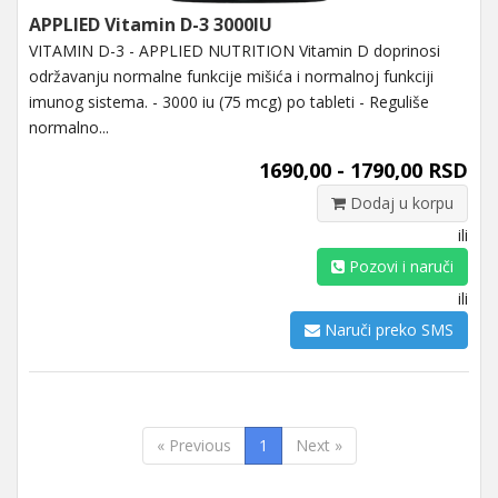
APPLIED Vitamin D-3 3000IU
VITAMIN D-3 - APPLIED NUTRITION Vitamin D doprinosi
održavanju normalne funkcije mišića i normalnoj funkciji
imunog sistema. - 3000 iu (75 mcg) po tableti - Reguliše
normalno...
1690,00 - 1790,00 RSD
Dodaj u korpu
ili
Pozovi i naruči
ili
Naruči preko SMS
« Previous
1
Next »