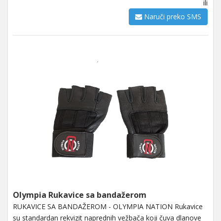
ili
Naruči preko SMS
Olympia Rukavice sa bandažerom
RUKAVICE SA BANDAŽEROM - OLYMPIA NATION Rukavice
su standardan rekvizit naprednih vežbača koji čuva dlanove