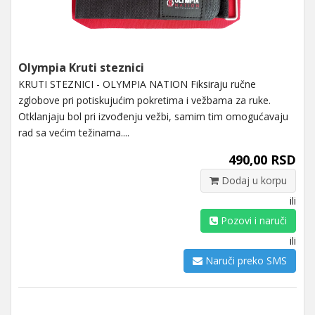
Olympia Kruti steznici
KRUTI STEZNICI - OLYMPIA NATION Fiksiraju ručne
zglobove pri potiskujućim pokretima i vežbama za ruke.
Otklanjaju bol pri izvođenju vežbi, samim tim omogućavaju
rad sa većim težinama....
490,00 RSD
Dodaj u korpu
ili
Pozovi i naruči
ili
Naruči preko SMS