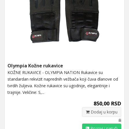
Olympia Kožne rukavice
KOŽNE RUKAVICE - OLYMPIA NATION Rukavice su
standardan rekvizit naprednih vežbača koji čuva dlanove od
tvrdih žuljeva. Kožne rukavice su ugodnije, elegantnije i
trajnije. Veličine: S,...
850,00 RSD
Dodaj u korpu
ili
Pozovi i naruči