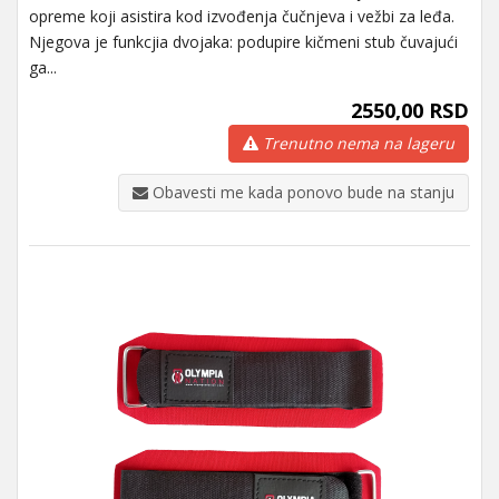
opreme koji asistira kod izvođenja čučnjeva i vežbi za leđa.
Njegova je funkcjia dvojaka: podupire kičmeni stub čuvajući
ga...
2550,00 RSD
Trenutno nema na lageru
Obavesti me kada ponovo bude na stanju