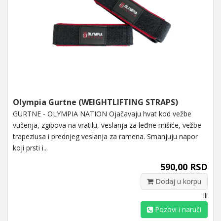
Olympia Gurtne (WEIGHTLIFTING STRAPS)
GURTNE - OLYMPIA NATION Ojačavaju hvat kod vežbe
vučenja, zgibova na vratilu, veslanja za leđne mišiće, vežbe
trapeziusa i prednjeg veslanja za ramena. Smanjuju napor
koji prsti i...
590,00 RSD
Dodaj u korpu
ili
Pozovi i naruči