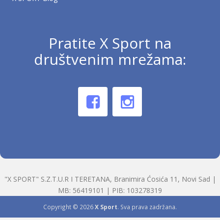
Pratite X Sport na
društvenim mrežama:
"X SPORT" S.Z.T.U.R I TERETANA, Branimira Ćosića 11, Novi Sad |
MB: 56419101 | PIB: 103278319
Copyright © 2026
X Sport
. Sva prava zadržana.