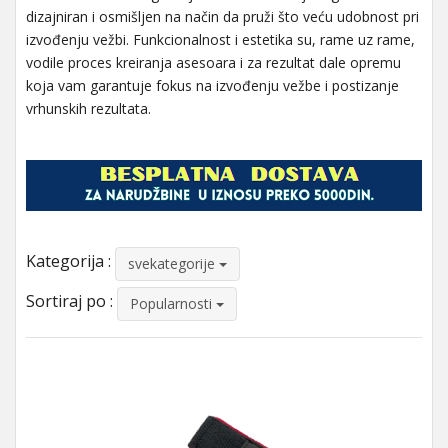
dizajniran i osmišljen na način da pruži što veću udobnost pri
izvođenju vežbi. Funkcionalnost i estetika su, rame uz rame,
vodile proces kreiranja asesoara i za rezultat dale opremu
koja vam garantuje fokus na izvođenju vežbe i postizanje
vrhunskih rezultata.
Kategorija :
svekategorije
Sortiraj po :
Popularnosti