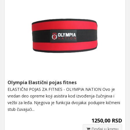
Olympia Elastični pojas fitnes
ELASTIČNI POJAS ZA FITNES - OLYMPIA NATION Ovo je
vredan deo opreme koji asistira kod izvođenja čučnjeva i
vežbi za leđa. Njegova je funkcjia dvojaka: podupire kičmeni
stub čuvajući...
1250,00 RSD
Dodaj u korpu