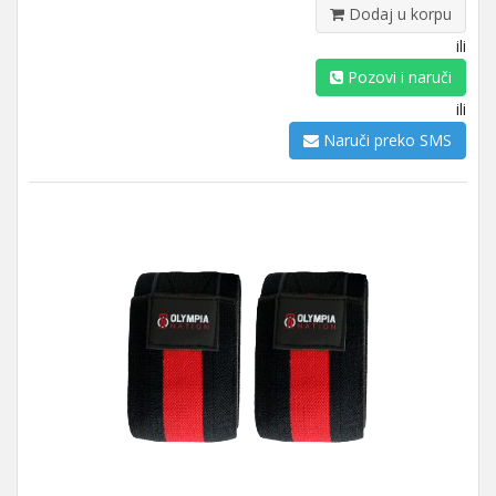
Dodaj u korpu
ili
Pozovi i naruči
ili
Naruči preko SMS