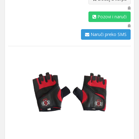
ili
Pozovi i naruči
ili
Naruči preko SMS