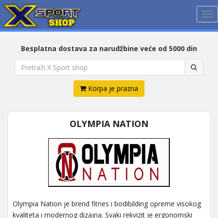
Me
Besplatna dostava za narudžbine veće od 5000 din
Korpa je prazna
OLYMPIA NATION
Olympia Nation je brend fitnes i bodibilding opreme visokog
kvaliteta i modernog dizajna. Svaki rekvizit je ergonomski