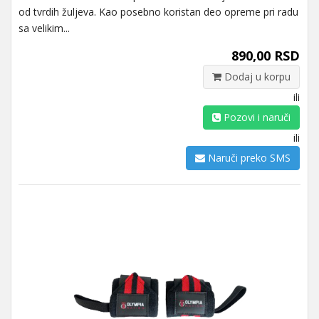
od tvrdih žuljeva. Kao posebno koristan deo opreme pri radu
sa velikim...
890,00 RSD
Dodaj u korpu
ili
Pozovi i naruči
ili
Naruči preko SMS