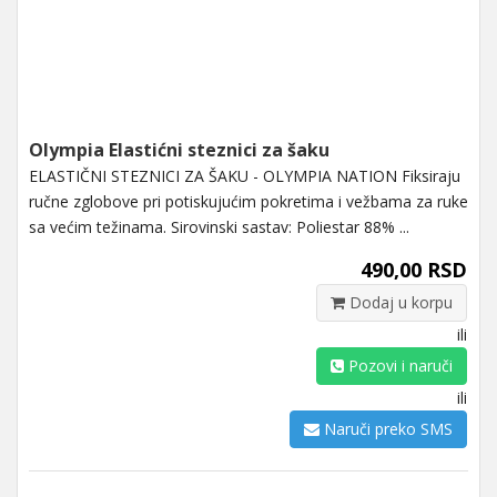
Olympia Elastićni steznici za šaku
ELASTIČNI STEZNICI ZA ŠAKU - OLYMPIA NATION Fiksiraju
ručne zglobove pri potiskujućim pokretima i vežbama za ruke
sa većim težinama. Sirovinski sastav: Poliestar 88% ...
490,00 RSD
Dodaj u korpu
ili
Pozovi i naruči
ili
Naruči preko SMS