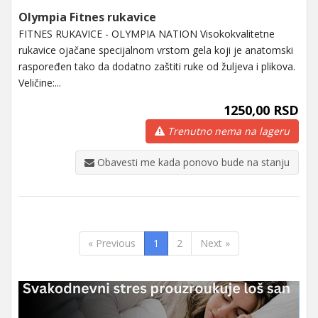
Olympia Fitnes rukavice
FITNES RUKAVICE - OLYMPIA NATION Visokokvalitetne
rukavice ojačane specijalnom vrstom gela koji je anatomski
raspoređen tako da dodatno zaštiti ruke od žuljeva i plikova.
Veličine:...
1250,00 RSD
Trenutno nema na lageru
Obavesti me kada ponovo bude na stanju
« Previous
1
2
Next »