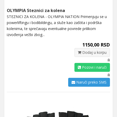
OLYMPIA Steznici za kolena
STEZNICI ZA KOLENA - OLYMPIA NATION Primenjuju se u
powerliftingu i bodibildingu, a služe kao zaštita i podrška
kolenima, te sprečavaju eventualne povrede prilikom
izvođenja vežbi zbog...
1150,00 RSD
Dodaj u korpu
ili
Pozovi i naruči
ili
Naruči preko SMS