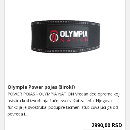
Olympia Power pojas (široki)
POWER POJAS - OLYMPIA NATION Vredan deo opreme koji
asistira kod izvođenja čučnjeva i vežbi za leđa. Njegova
funkcija je dvostruka: podupire kičmeni stub čuvajući ga od
povreda i...
2990,00 RSD