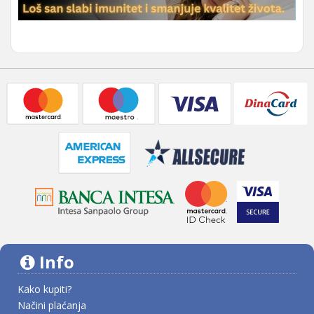
Info
Kako kupiti?
Načini plaćanja