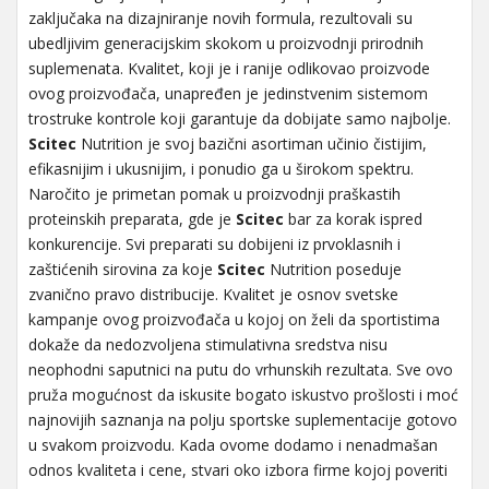
zaključaka na dizajniranje novih formula, rezultovali su
ubedljivim generacijskim skokom u proizvodnji prirodnih
suplemenata. Kvalitet, koji je i ranije odlikovao proizvode
ovog proizvođača, unapređen je jedinstvenim sistemom
trostruke kontrole koji garantuje da dobijate samo najbolje.
Scitec
Nutrition je svoj bazični asortiman učinio čistijim,
efikasnijim i ukusnijim, i ponudio ga u širokom spektru.
Naročito je primetan pomak u proizvodnji praškastih
proteinskih preparata, gde je
Scitec
bar za korak ispred
konkurencije. Svi preparati su dobijeni iz prvoklasnih i
zaštićenih sirovina za koje
Scitec
Nutrition poseduje
zvanično pravo distribucije. Kvalitet je osnov svetske
kampanje ovog proizvođača u kojoj on želi da sportistima
dokaže da nedozvoljena stimulativna sredstva nisu
neophodni saputnici na putu do vrhunskih rezultata. Sve ovo
pruža mogućnost da iskusite bogato iskustvo prošlosti i moć
najnovijih saznanja na polju sportske suplementacije gotovo
u svakom proizvodu. Kada ovome dodamo i nenadmašan
odnos kvaliteta i cene, stvari oko izbora firme kojoj poveriti