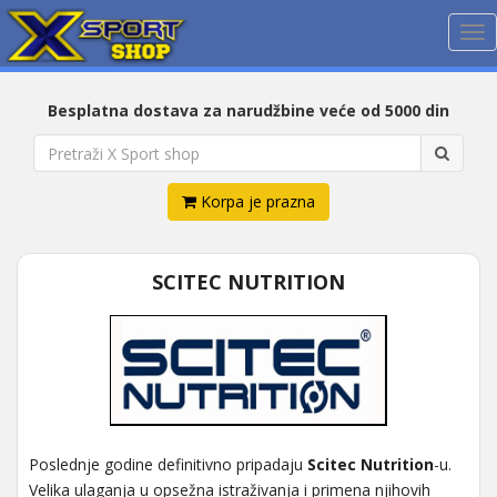
Me
Besplatna dostava za narudžbine veće od 5000 din
Korpa je prazna
SCITEC NUTRITION
Poslednje godine definitivno pripadaju
Scitec
Nutrition
-u.
Velika ulaganja u opsežna istraživanja i primena njihovih