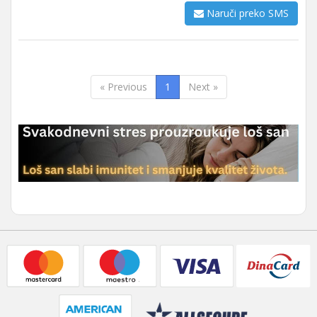
Naruči preko SMS
« Previous
1
Next »