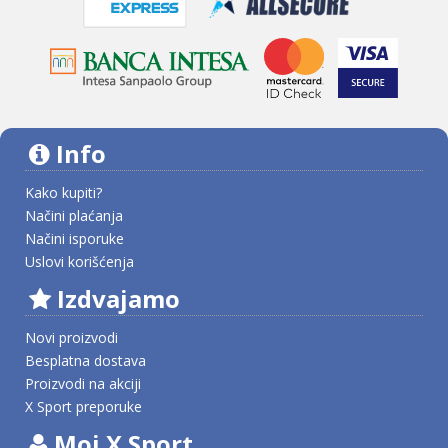
Info
Kako kupiti?
Načini plaćanja
Načini isporuke
Uslovi korišćenja
Izdvajamo
Novi proizvodi
Besplatna dostava
Proizvodi na akciji
X Sport preporuke
Moj X Sport