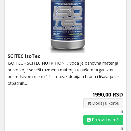
SCITEC IsoTec
ISO TEC - SCITEC NUTRITION.... Voda je osnovna materija
preko koje se vrši razmena materija u našem organizmu,
posredstvom nje mišići i mozak dobijaju hranu i lišavaju se
otpadnih...
1990,00 RSD
Dodaj u korpu
ili
Pozovi i naruči
ili