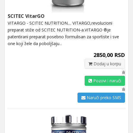
SCITEC VitarGO
VITARGO - SCITEC NUTRITION.... VITARGO,revolucioni
preparat stiže od SCITEC NUTRITION-a.VITARGO ®je
patentirani preparat posebno formulisan za sportiste i sve
one koji žele da poboljšaju...
2850,00 RSD
Dodaj u korpu
ili
Pozovi i naruči
ili
Naruči preko SMS