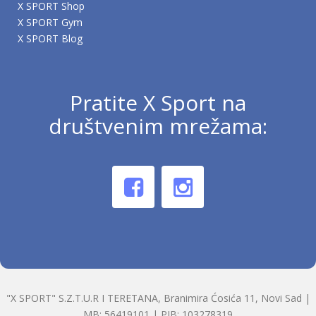
X SPORT Shop
X SPORT Gym
X SPORT Blog
Pratite X Sport na
društvenim mrežama:
"X SPORT" S.Z.T.U.R I TERETANA, Branimira Ćosića 11, Novi Sad |
MB: 56419101 | PIB: 103278319