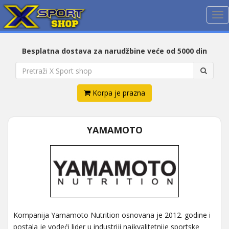
Me
Besplatna dostava za narudžbine veće od 5000 din
Korpa je prazna
YAMAMOTO
Kompanija Yamamoto Nutrition osnovana je 2012. godine i
postala je vodeći lider u industriji najkvalitetnije sportske