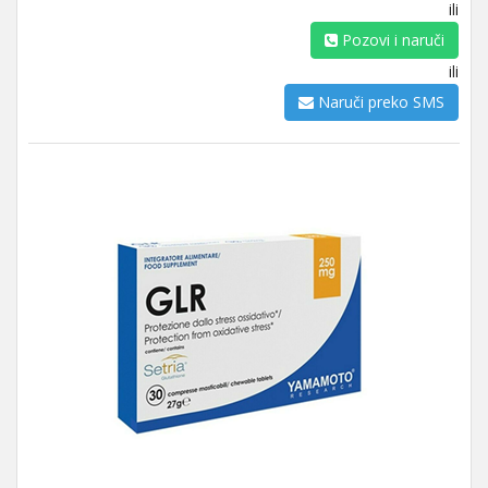
ili
Pozovi i naruči
ili
Naruči preko SMS