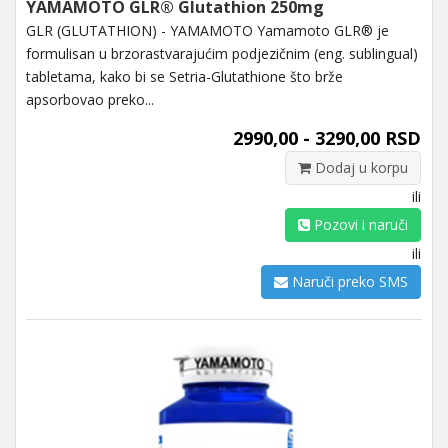
YAMAMOTO GLR® Glutathion 250mg
GLR (GLUTATHION) - YAMAMOTO Yamamoto GLR® je
formulisan u brzorastvarajućim podjezičnim (eng. sublingual)
tabletama, kako bi se Setria-Glutathione što brže
apsorbovao preko...
2990,00 - 3290,00 RSD
Dodaj u korpu
ili
Pozovi i naruči
ili
Naruči preko SMS