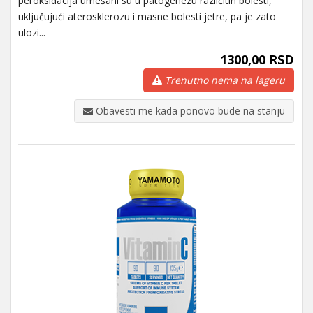
peroksidacija umešani su u patogenezu različitih bolesti,
uključujući aterosklerozu i masne bolesti jetre, pa je zato
ulozi...
1300,00 RSD
Trenutno nema na lageru
Obavesti me kada ponovo bude na stanju