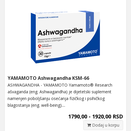
YAMAMOTO Ashwagandha KSM-66
ASHWAGANDHA - YAMAMOTO Yamamoto® Research
ašvaganda (eng. Ashwagandha) je dijetetski suplement
namenjen poboljšanju osećanja fizičkog i psihičkog
blagostanja (eng. well-being)....
1790,00 - 1920,00 RSD
Dodaj u korpu