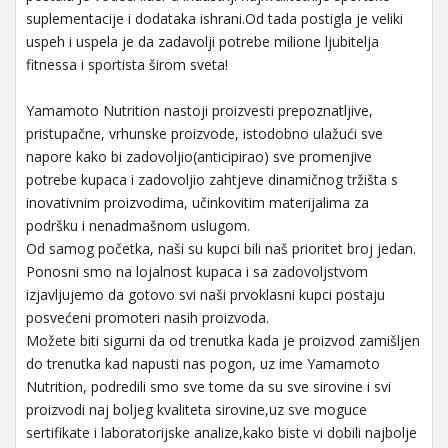
suplementacije i dodataka ishrani.Od tada postigla je veliki
uspeh i uspela je da zadavolji potrebe milione ljubitelja
fitnessa i sportista širom sveta!
Yamamoto Nutrition nastoji proizvesti prepoznatljive,
pristupačne, vrhunske proizvode, istodobno ulažući sve
napore kako bi zadovoljio(anticipirao) sve promenjive
potrebe kupaca i zadovoljio zahtjeve dinamičnog tržišta s
inovativnim proizvodima, učinkovitim materijalima za
podršku i nenadmašnom uslugom.
Od samog početka, naši su kupci bili naš prioritet broj jedan.
Ponosni smo na lojalnost kupaca i sa zadovoljstvom
izjavljujemo da gotovo svi naši prvoklasni kupci postaju
posvećeni promoteri nasih proizvoda.
Možete biti sigurni da od trenutka kada je proizvod zamišljen
do trenutka kad napusti nas pogon, uz ime Yamamoto
Nutrition, podredili smo sve tome da su sve sirovine i svi
proizvodi naj boljeg kvaliteta sirovine,uz sve moguce
sertifikate i laboratorijske analize,kako biste vi dobili najbolje