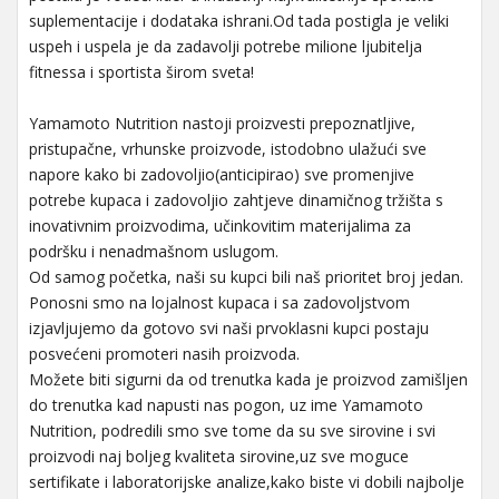
suplementacije i dodataka ishrani.Od tada postigla je veliki
uspeh i uspela je da zadavolji potrebe milione ljubitelja
fitnessa i sportista širom sveta!
Yamamoto Nutrition nastoji proizvesti prepoznatljive,
pristupačne, vrhunske proizvode, istodobno ulažući sve
napore kako bi zadovoljio(anticipirao) sve promenjive
potrebe kupaca i zadovoljio zahtjeve dinamičnog tržišta s
inovativnim proizvodima, učinkovitim materijalima za
podršku i nenadmašnom uslugom.
Od samog početka, naši su kupci bili naš prioritet broj jedan.
Ponosni smo na lojalnost kupaca i sa zadovoljstvom
izjavljujemo da gotovo svi naši prvoklasni kupci postaju
posvećeni promoteri nasih proizvoda.
Možete biti sigurni da od trenutka kada je proizvod zamišljen
do trenutka kad napusti nas pogon, uz ime Yamamoto
Nutrition, podredili smo sve tome da su sve sirovine i svi
proizvodi naj boljeg kvaliteta sirovine,uz sve moguce
sertifikate i laboratorijske analize,kako biste vi dobili najbolje