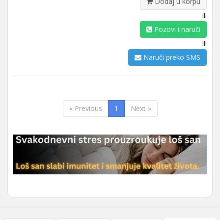
Dodaj u korpu
ili
Pozovi i naruči
ili
Naruči preko SMS
« Previous
1
Next »