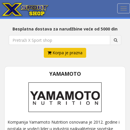
Me
Besplatna dostava za narudžbine veće od 5000 din
Korpa je prazna
YAMAMOTO
Kompanija Yamamoto Nutrition osnovana je 2012. godine i
postala je vodeći lider u industriji najkvalitetnije sportske