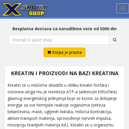
Me
Besplatna dostava za narudžbine veće od 5000 din
Korpa je prazna
KREATIN I PROIZVODI NA BAZI KREATINA
Kreatin se u mišićima skladišti u obliku kreatin fosfata i
osnovna uloga mu je resinteza ATP-a (adenozin trifosfata)
glavnog energetskog jedinjenja koje se koristi za dobijanje
energije za sve hemijske reakcije organizma (sinteza
belančevina, masti, ugljenih hidrata, mišićna kontrakcija,
aktivni transport materija, sprovođenje nervnih impulsa,
resorpciju hranljivih materija itd.). Kreatin se u organizmu