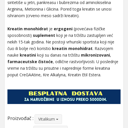
sintetiše u jetri, pankreasu i bubrezima od aminokiselina
Arginina, Metionina i Glicina. Pored toga kreatin se unosi
ishranom (crveno meso sadrži kreatin).
Kreatin
monohidrat
je
ergogeni
(povećava fizičke
sposobnosti)
suplement
koji je na tržištu zastupljen već
nekih 15-tak godina. Ne postoji vrhunski sportista koji nije
čuo ili bolje reći koristio
kreatin
monohidrat
. Razvojem
nauke
kreatini
koji su danas na tržištu
mikronizovani
,
farmaceutske čistoće
, odlične rastvorljivosti. U poslednje
vreme na tržištu su prisutne i naprednije forme kreatina
poput CreGAAtine, Kre Alkalyna, Kreatin Etil Estera.
Proizvođač :
Vitalikum