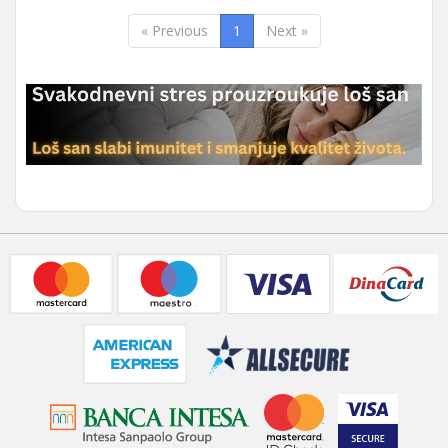
« Previous
1
Next »