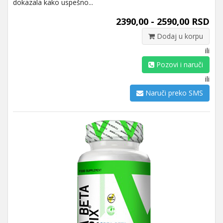
dokazala kako uspešno...
2390,00 - 2590,00 RSD
Dodaj u korpu
ili
Pozovi i naruči
ili
Naruči preko SMS