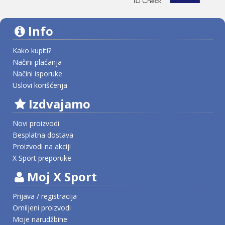
Info
Kako kupiti?
Načini plaćanja
Načini isporuke
Uslovi korišćenja
Izdvajamo
Novi proizvodi
Besplatna dostava
Proizvodi na akciji
X Sport preporuke
Moj X Sport
Prijava / registracija
Omiljeni proizvodi
Moje narudžbine