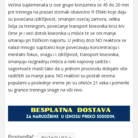
Večina suplemenata iz ove grupe konzumira se 45 do 20 min
pre treninga na prazan stomak obavezno !!! Efekti koje daju
su povećana izdržljivost, smanjen osećaj zamora, velika
želja za treningom, povećanje transport kiseonika kroz krv
čime je i veći dotok kiseonika u mišiće te se oni manje
umaraju pri fizičkom naportu. U jednoj dozi NO reaktora se
nalazi mnogo supstanci koje povećavaju koncentraciju i
mentalni fokus, snagu i i zdržljivost, transport kiseonika,
smanjuju razgradnju mišića a neki najnoviji sadrže i
sagorevače masti tako da u jednom proizvodu dobijate više
različitih za manje para. NO reaktori su postali veoma
popularni u poslednje vreme jer su otkriće 21 veka i pomerile
su granice treninga snage na viši nivo.
Proizvođač :
BioTech USA