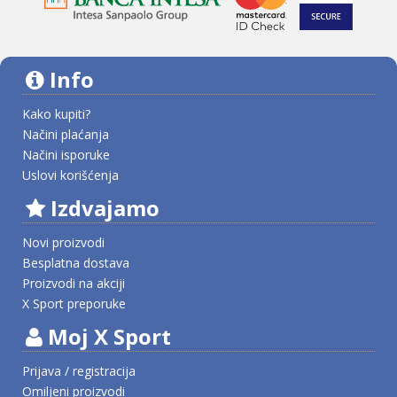
Info
Kako kupiti?
Načini plaćanja
Načini isporuke
Uslovi korišćenja
Izdvajamo
Novi proizvodi
Besplatna dostava
Proizvodi na akciji
X Sport preporuke
Moj X Sport
Prijava / registracija
Omiljeni proizvodi