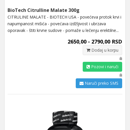
BioTech Citrulline Malate 300g
CITRULINE MALATE - BIOTECH USA - povećeva protok krvi i
napumpanost mišića - povećava izdžljivost i ubrzava
oporavak - štiti krvne sudove - pomaže u lečenju erektilne...
2650,00 - 2790,00 RSD
Dodaj u korpu
ili
Pozovi i naruči
ili
Naruči preko SMS