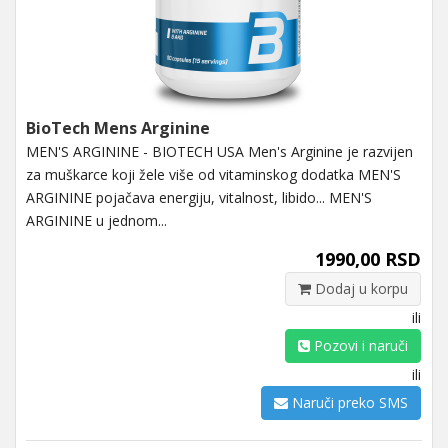
BioTech Mens Arginine
MEN'S ARGININE - BIOTECH USA Men's Arginine je razvijen
za muškarce koji žele više od vitaminskog dodatka MEN'S
ARGININE pojačava energiju, vitalnost, libido... MEN'S
ARGININE u jednom...
1990,00 RSD
Dodaj u korpu
ili
Pozovi i naruči
ili
Naruči preko SMS