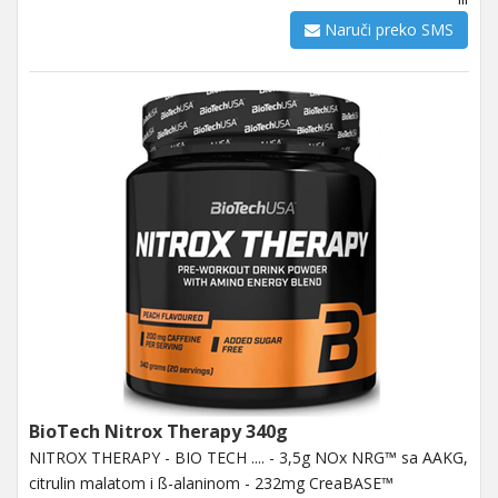
Naruči preko SMS
BioTech Nitrox Therapy 340g
NITROX THERAPY - BIO TECH .... - 3,5g NOx NRG™ sa AAKG,
citrulin malatom i ß-alaninom - 232mg CreaBASE™