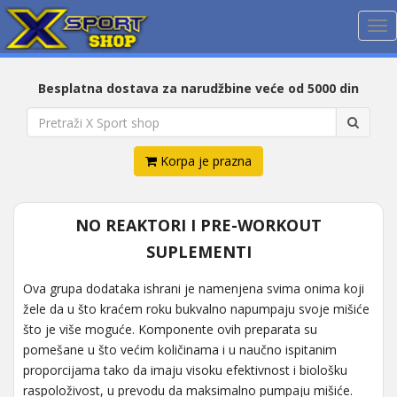
Me
Besplatna dostava za narudžbine veće od 5000 din
Korpa je prazna
NO REAKTORI I PRE-WORKOUT
SUPLEMENTI
Ova grupa dodataka ishrani je namenjena svima onima koji
žele da u što kraćem roku bukvalno napumpaju svoje mišiće
što je više moguće. Komponente ovih preparata su
pomešane u što većim količinama i u naučno ispitanim
proporcijama tako da imaju visoku efektivnost i biološku
raspoloživost, u prevodu da maksimalno pumpaju mišiće.