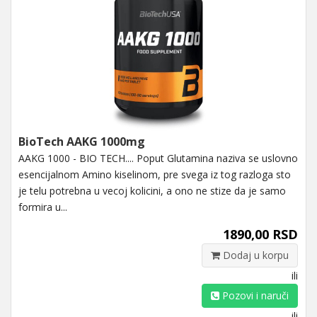
BioTech AAKG 1000mg
AAKG 1000 - BIO TECH.... Poput Glutamina naziva se uslovno
esencijalnom Amino kiselinom, pre svega iz tog razloga sto
je telu potrebna u vecoj kolicini, a ono ne stize da je samo
formira u...
1890,00 RSD
Dodaj u korpu
ili
Pozovi i naruči
ili