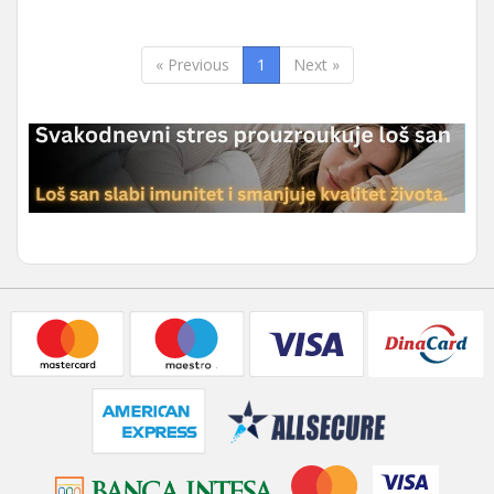
« Previous
1
Next »