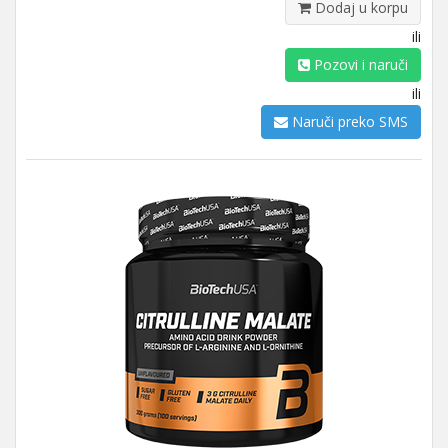
Dodaj u korpu
ili
Pozovi i naruči
ili
Naruči preko SMS