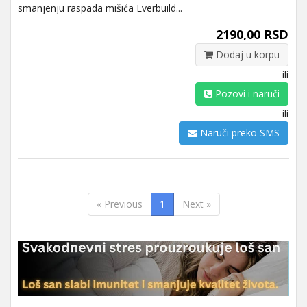
smanjenju raspada mišića Everbuild...
2190,00 RSD
Dodaj u korpu
ili
Pozovi i naruči
ili
Naruči preko SMS
« Previous
1
Next »