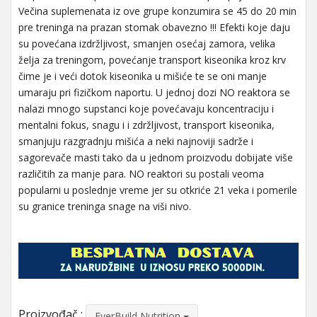
Večina suplemenata iz ove grupe konzumira se 45 do 20 min
pre treninga na prazan stomak obavezno !!! Efekti koje daju
su povećana izdržljivost, smanjen osećaj zamora, velika
želja za treningom, povećanje transport kiseonika kroz krv
čime je i veći dotok kiseonika u mišiće te se oni manje
umaraju pri fizičkom naportu. U jednoj dozi NO reaktora se
nalazi mnogo supstanci koje povećavaju koncentraciju i
mentalni fokus, snagu i i zdržljivost, transport kiseonika,
smanjuju razgradnju mišića a neki najnoviji sadrže i
sagorevače masti tako da u jednom proizvodu dobijate više
različitih za manje para. NO reaktori su postali veoma
popularni u poslednje vreme jer su otkriće 21 veka i pomerile
su granice treninga snage na viši nivo.
Proizvođač :
EverBuild Nutrition