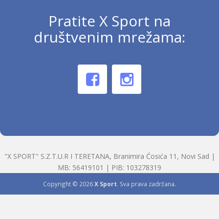
Pratite X Sport na
društvenim mrežama:
"X SPORT" S.Z.T.U.R I TERETANA, Branimira Ćosića 11, Novi Sad |
MB: 56419101 | PIB: 103278319
Copyright © 2026
X Sport
. Sva prava zadržana.