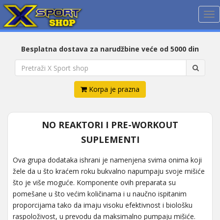
Me
Besplatna dostava za narudžbine veće od 5000 din
Korpa je prazna
NO REAKTORI I PRE-WORKOUT
SUPLEMENTI
Ova grupa dodataka ishrani je namenjena svima onima koji
žele da u što kraćem roku bukvalno napumpaju svoje mišiće
što je više moguće. Komponente ovih preparata su
pomešane u što većim količinama i u naučno ispitanim
proporcijama tako da imaju visoku efektivnost i biološku
raspoloživost, u prevodu da maksimalno pumpaju mišiće.