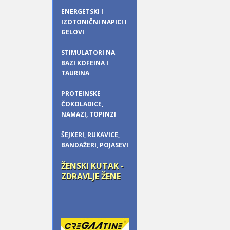
ENERGETSKI I
IZOTONIČNI NAPICI I
GELOVI
STIMULATORI NA
BAZI KOFEINA I
TAURINA
PROTEINSKE
ČOKOLADICE,
NAMAZI, TOPINZI
ŠEJKERI, RUKAVICE,
BANDAŽERI, POJASEVI
ŽENSKI KUTAK -
ZDRAVLJE ŽENE