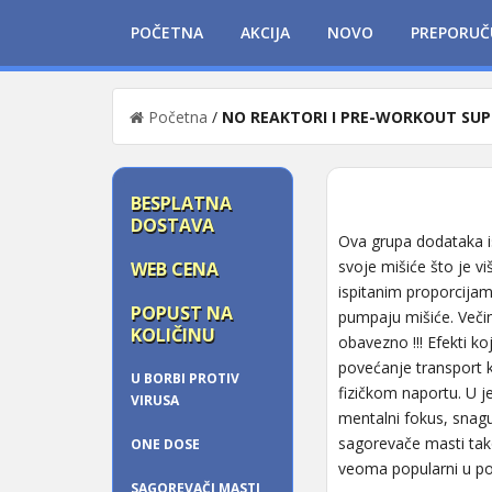
POČETNA
AKCIJA
NOVO
PREPORUČ
Početna
/
NO REAKTORI I PRE-WORKOUT SU
BESPLATNA
DOSTAVA
Ova grupa dodataka i
svoje mišiće što je 
WEB CENA
ispitanim proporcijam
POPUST NA
pumpaju mišiće. Veči
KOLIČINU
obavezno !!! Efekti k
povećanje transport k
U BORBI PROTIV
fizičkom naportu. U j
VIRUSA
mentalni fokus, snagu 
sagorevače masti tako
ONE DOSE
veoma popularni u pos
SAGOREVAČI MASTI