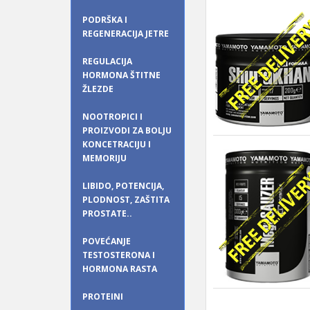
PODRŠKA I
REGENERACIJA JETRE
REGULACIJA
HORMONA ŠTITNE
ŽLEZDE
NOOTROPICI I
PROIZVODI ZA BOLJU
KONCETRACIJU I
MEMORIJU
LIBIDO, POTENCIJA,
PLODNOST, ZAŠTITA
PROSTATE..
POVEĆANJE
TESTOSTERONA I
HORMONA RASTA
PROTEINI