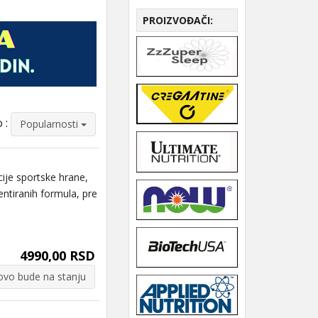
PROIZVOĐAČI:
 :
Popularnosti
ije sportske hrane,
ntiranih formula, pre
4990,00 RSD
vo bude na stanju