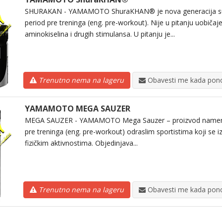
SHURAKAN - YAMAMOTO ShuraKHAN® je nova generacija su
period pre treninga (eng. pre-workout). Nije u pitanju uobiča
aminokiselina i drugih stimulansa. U pitanju je...
Trenutno nema na lageru
Obavesti me kada pono
YAMAMOTO MEGA SAUZER
MEGA SAUZER - YAMAMOTO Mega Sauzer – proizvod namenj
pre treninga (eng. pre-workout) odraslim sportistima koji se i
fizičkim aktivnostima. Objedinjava...
Trenutno nema na lageru
Obavesti me kada pono