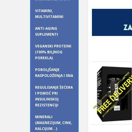
VITAMINI,
MULTIVITAMINI
ANTI-AGING
SUPLEMENTI
VEGANSKI PROTEINI
(100% BILJNOG
POREKLA)
POBOLJŠANJE
RASPOLOŽENJA I SNA
REGULISANJE ŠEĆERA
I POMOĆ PRI
INSULINSKOJ
REZISTENCIJI
MINERALI
(MAGNEZIJUM, CINK,
KALCIJUM...)