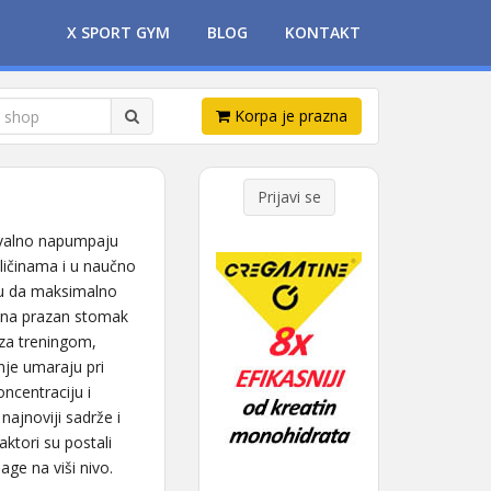
X SPORT GYM
BLOG
KONTAKT
Korpa je prazna
Prijavi se
kvalno napumpaju
ličinama i u naučno
odu da maksimalno
a na prazan stomak
 za treningom,
nje umaraju pri
ncentraciju i
najnoviji sadrže i
ktori su postali
ge na viši nivo.