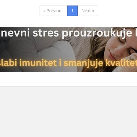
« Previous
1
Next »