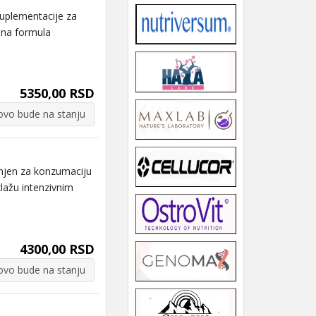
plementacije za
jena formula
5350,00 RSD
vo bude na stanju
en za konzumaciju
zlažu intenzivnim
4300,00 RSD
vo bude na stanju