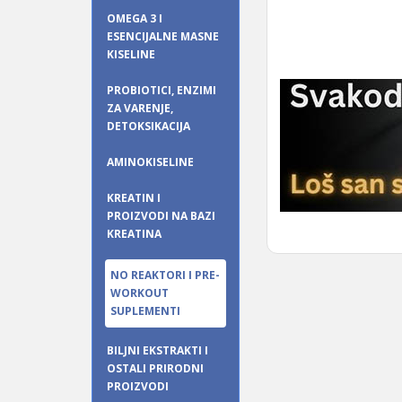
OMEGA 3 I
ESENCIJALNE MASNE
KISELINE
PROBIOTICI, ENZIMI
ZA VARENJE,
DETOKSIKACIJA
AMINOKISELINE
KREATIN I
PROIZVODI NA BAZI
KREATINA
NO REAKTORI I PRE-
WORKOUT
SUPLEMENTI
BILJNI EKSTRAKTI I
OSTALI PRIRODNI
PROIZVODI