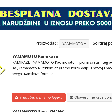
Proizvođač :
Sortiraj po
YAMAMOTO
YAMAMOTO Kamikaze
KAMIKAZE - YAMAMOTO Kao inovatori i pioniri sveta integrac
sa „Yamamoto Nutrition“ otišli smo korak dalje u razvoju pate
svega, Kamikaza formule....
Trenutno nema na lageru
Obavesti me kada pono
YAMAMOTO ShuraKHAN®