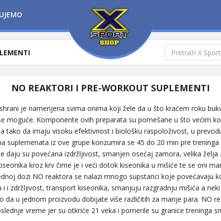
UJEMO
PLEMENTI
NO REAKTORI I PRE-WORKOUT SUPLEMENTI
shrani je namenjena svima onima koji žele da u što kraćem roku bu
više moguće. Komponente ovih preparata su pomešane u što većim ko
a tako da imaju visoku efektivnost i biološku raspoloživost, u prev
na suplemenata iz ove grupe konzumira se 45 do 20 min pre trening
oje daju su povećana izdržljivost, smanjen osećaj zamora, velika želja
iseonika kroz krv čime je i veći dotok kiseonika u mišiće te se oni ma
ednoj dozi NO reaktora se nalazi mnogo supstanci koje povećavaju ko
i i zdržljivost, transport kiseonika, smanjuju razgradnju mišića a neki 
 da u jednom proizvodu dobijate više različitih za manje para. NO rea
lednje vreme jer su otkriće 21 veka i pomerile su granice treninga sna