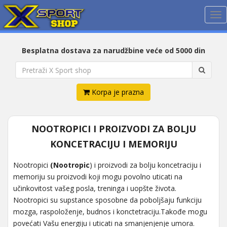
Me
Besplatna dostava za narudžbine veće od 5000 din
Korpa je prazna
NOOTROPICI I PROIZVODI ZA BOLJU
KONCETRACIJU I MEMORIJU
Nootropici
(Nootropic
) i proizvodi za bolju koncetraciju i
memoriju su proizvodi koji mogu povolno uticati na
učinkovitost vašeg posla, treninga i uopšte života.
Nootropici su supstance sposobne da poboljšaju funkciju
mozga, raspoloženje, budnos i konctetraciju.Takođe mogu
povećati Vašu energiju i uticati na smanjenjenje umora.