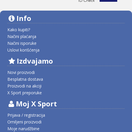
Info
Kako kupiti?
Načini plaćanja
Načini isporuke
Uslovi korišćenja
Izdvajamo
Novi proizvodi
Besplatna dostava
Proizvodi na akciji
X Sport preporuke
Moj X Sport
Prijava / registracija
Omiljeni proizvodi
Moje narudžbine