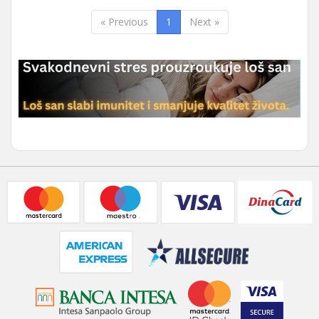
« Previous
1
Next »