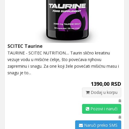
SCITEC Taurine
TAURINE - SCITEC NUTRITION.... Taurin slično kreatinu
vezuje vodu u mišićne ćelije, što povećava njihovu
zapreminu i snagu. Za one koji žele povećati mišićnu masu i
snagu je to...
1390,00 RSD
Dodaj u korpu
ili
Pozovi i naruči
ili
Naruči preko SMS