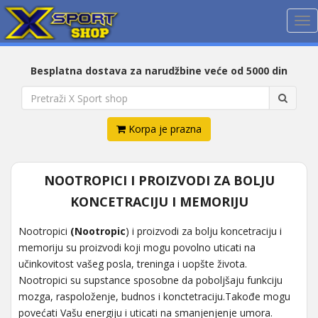
Me
Besplatna dostava za narudžbine veće od 5000 din
Korpa je prazna
NOOTROPICI I PROIZVODI ZA BOLJU
KONCETRACIJU I MEMORIJU
Nootropici
(Nootropic
) i proizvodi za bolju koncetraciju i
memoriju su proizvodi koji mogu povolno uticati na
učinkovitost vašeg posla, treninga i uopšte života.
Nootropici su supstance sposobne da poboljšaju funkciju
mozga, raspoloženje, budnos i konctetraciju.Takođe mogu
povećati Vašu energiju i uticati na smanjenjenje umora.