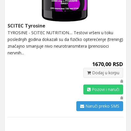
SCITEC Tyrosine
TYROSINE - SCITEC NUTRITION.... Testovi vršeni u toku
poslednjih godina dokazali su da fizičko opterećenje (trening)
značajno smanjuje nivo neurotransmitera (prenosioci
nervnih...
1670,00 RSD
Dodaj u korpu
ili
Pozovi i naruči
ili
Naruči preko SMS