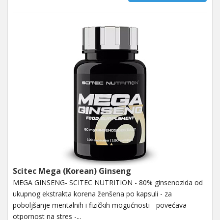
Scitec Mega (Korean) Ginseng
MEGA GINSENG- SCITEC NUTRITION - 80% ginsenozida od
ukupnog ekstrakta korena ženšena po kapsuli - za
poboljšanje mentalnih i fizičkih mogućnosti - povećava
otpornost na stres -...