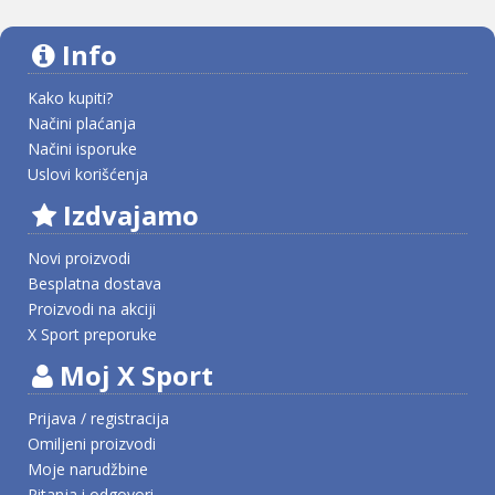
Info
Kako kupiti?
Načini plaćanja
Načini isporuke
Uslovi korišćenja
Izdvajamo
Novi proizvodi
Besplatna dostava
Proizvodi na akciji
X Sport preporuke
Moj X Sport
Prijava / registracija
Omiljeni proizvodi
Moje narudžbine
Pitanja i odgovori