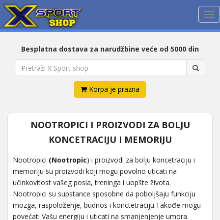
Me
Besplatna dostava za narudžbine veće od 5000 din
Korpa je prazna
NOOTROPICI I PROIZVODI ZA BOLJU
KONCETRACIJU I MEMORIJU
Nootropici
(Nootropic
) i proizvodi za bolju koncetraciju i
memoriju su proizvodi koji mogu povolno uticati na
učinkovitost vašeg posla, treninga i uopšte života.
Nootropici su supstance sposobne da poboljšaju funkciju
mozga, raspoloženje, budnos i konctetraciju.Takođe mogu
povećati Vašu energiju i uticati na smanjenjenje umora.