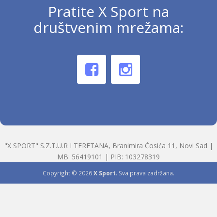
Pratite X Sport na
društvenim mrežama:
"X SPORT" S.Z.T.U.R I TERETANA, Branimira Ćosića 11, Novi Sad |
MB: 56419101 | PIB: 103278319
Copyright © 2026
X Sport
. Sva prava zadržana.