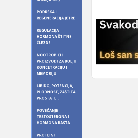
PODRŠKA I
REGENERACIJA JETRE
REGULACIJA
HORMONA ŠTITNE
ŽLEZDE
NOOTROPICI I
PROIZVODI ZA BOLJU
KONCETRACIJU I
MEMORIJU
LIBIDO, POTENCIJA,
PLODNOST, ZAŠTITA
PROSTATE..
POVEĆANJE
TESTOSTERONA I
HORMONA RASTA
PROTEINI