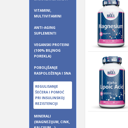
VITAMINI,
MULTIVITAMINI
ANTI-AGING
SUPLEMENTI
VEGANSKI PROTEINI
(100% BILJNOG
POREKLA)
POBOLJŠANJE
RASPOLOŽENJA I SNA
REGULISANJE
ŠEĆERA I POMOĆ
PRI INSULINSKOJ
REZISTENCIJI
MINERALI
(MAGNEZIJUM, CINK,
KALCIJUM...)