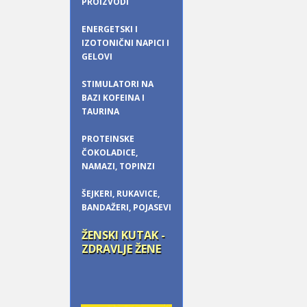
PROIZVODI
ENERGETSKI I
IZOTONIČNI NAPICI I
GELOVI
STIMULATORI NA
BAZI KOFEINA I
TAURINA
PROTEINSKE
ČOKOLADICE,
NAMAZI, TOPINZI
ŠEJKERI, RUKAVICE,
BANDAŽERI, POJASEVI
ŽENSKI KUTAK -
ZDRAVLJE ŽENE