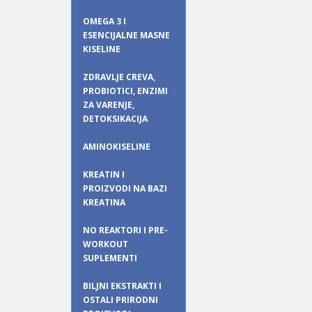
OMEGA 3 I
ESENCIJALNE MASNE
KISELINE
ZDRAVLJE CREVA,
PROBIOTICI, ENZIMI
ZA VARENJE,
DETOKSIKACIJA
AMINOKISELINE
KREATIN I
PROIZVODI NA BAZI
KREATINA
NO REAKTORI I PRE-
WORKOUT
SUPLEMENTI
BILJNI EKSTRAKTI I
OSTALI PRIRODNI