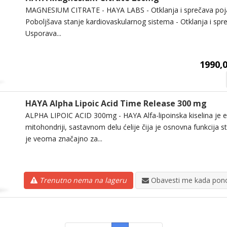
MAGNESIUM CITRATE - HAYA LABS - Otklanja i sprečava pojav
Poboljšava stanje kardiovaskularnog sistema - Otklanja i spr
Usporava...
1990,0
HAYA Alpha Lipoic Acid Time Release 300 mg
ALPHA LIPOIC ACID 300mg - HAYA Alfa-lipoinska kiselina je en
mitohondriji, sastavnom delu ćelije čija je osnovna funkcija st
je veoma značajno za...
Trenutno nema na lageru
Obavesti me kada pono