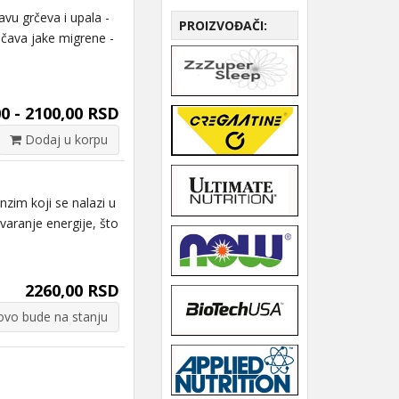
u grčeva i upala -
PROIZVOĐAČI:
ečava jake migrene -
0 - 2100,00 RSD
Dodaj u korpu
zim koji se nalazi u
varanje energije, što
2260,00 RSD
vo bude na stanju