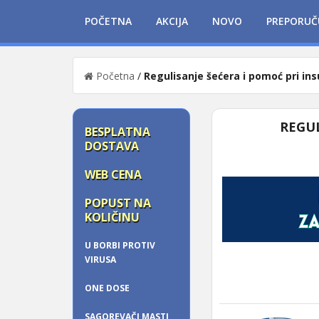
POČETNA
AKCIJA
NOVO
PREPORUČ
Početna
/
Regulisanje šećera i pomoć pri insu
REGUL
BESPLATNA
DOSTAVA
WEB CENA
POPUST NA
KOLIČINU
U BORBI PROTIV
VIRUSA
ONE DOSE
SAGOREVAČI MASTI