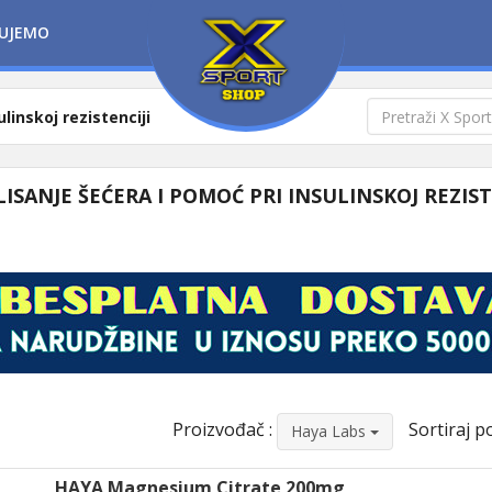
UJEMO
linskoj rezistenciji
ISANJE ŠEĆERA I POMOĆ PRI INSULINSKOJ REZIST
Proizvođač :
Sortiraj po
Haya Labs
HAYA Magnesium Citrate 200mg