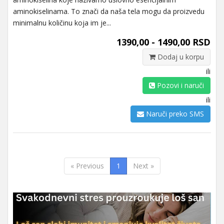
aminokiselinama. To znači da naša tela mogu da proizvedu
minimalnu količinu koja im je...
1390,00 - 1490,00 RSD
Dodaj u korpu
ili
Pozovi i naruči
ili
Naruči preko SMS
« Previous
1
Next »