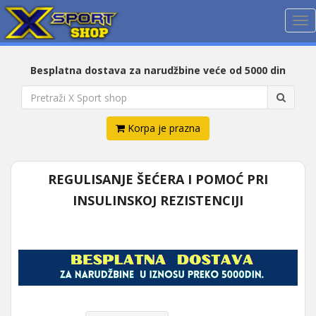
Me
Besplatna dostava za narudžbine veće od 5000 din
Korpa je prazna
REGULISANJE ŠEĆERA I POMOĆ PRI
INSULINSKOJ REZISTENCIJI