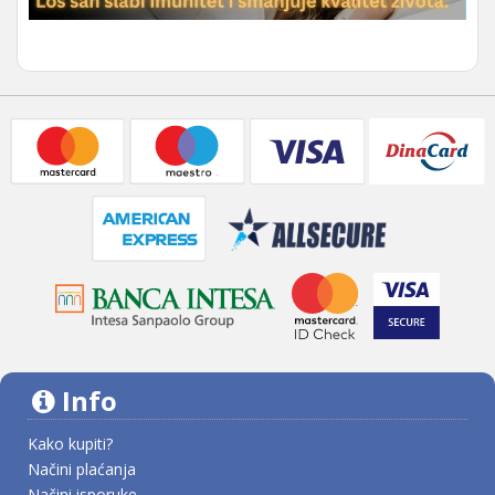
Info
Kako kupiti?
Načini plaćanja
Načini isporuke