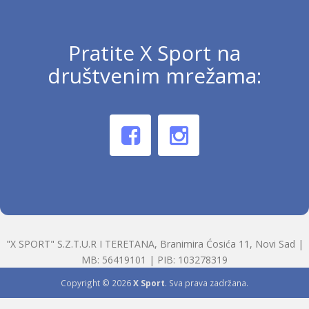
Pratite X Sport na
društvenim mrežama:
"X SPORT" S.Z.T.U.R I TERETANA, Branimira Ćosića 11, Novi Sad |
MB: 56419101 | PIB: 103278319
Copyright © 2026
X Sport
. Sva prava zadržana.