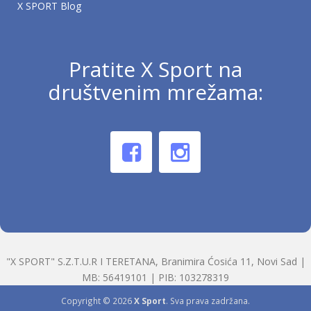
X SPORT Blog
Pratite X Sport na
društvenim mrežama:
"X SPORT" S.Z.T.U.R I TERETANA, Branimira Ćosića 11, Novi Sad |
MB: 56419101 | PIB: 103278319
Copyright © 2026
X Sport
. Sva prava zadržana.