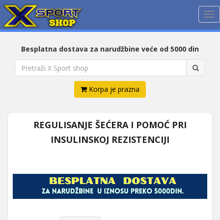
Me
Besplatna dostava za narudžbine veće od 5000 din
Korpa je prazna
REGULISANJE ŠEĆERA I POMOĆ PRI
INSULINSKOJ REZISTENCIJI