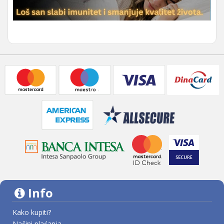
Info
Kako kupiti?
Načini plaćanja