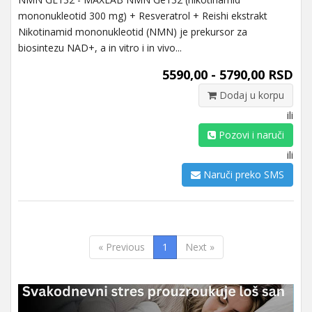
mononukleotid 300 mg) + Resveratrol + Reishi ekstrakt
Nikotinamid mononukleotid (NMN) je prekursor za
biosintezu NAD+, a in vitro i in vivo...
5590,00 - 5790,00 RSD
Dodaj u korpu
ili
Pozovi i naruči
ili
Naruči preko SMS
« Previous
1
Next »