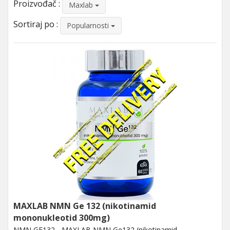
Proizvođač :
Maxlab
Sortiraj po :
Popularnosti
MAXLAB NMN Ge 132 (nikotinamid
mononukleotid 300mg)
NMN GE132 - MAXLAB NMN Ge132 (nikotinamid