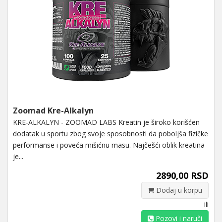
Zoomad Kre-Alkalyn
KRE-ALKALYN - ZOOMAD LABS Kreatin je široko korišćen
dodatak u sportu zbog svoje sposobnosti da poboljša fizičke
performanse i poveća mišićnu masu. Najčešći oblik kreatina
je...
2890,00 RSD
Dodaj u korpu
ili
Pozovi i naruči