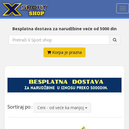
Me
Besplatna dostava za narudžbine veće od 5000 din
Korpa je prazna
Sortiraj po :
Ceni - od veće ka manjoj