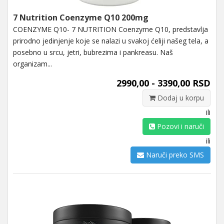
7 Nutrition Coenzyme Q10 200mg
COENZYME Q10- 7 NUTRITION Coenzyme Q10, predstavlja
prirodno jedinjenje koje se nalazi u svakoj ćeliji našeg tela, a
posebno u srcu, jetri, bubrezima i pankreasu. Naš
organizam...
2990,00 - 3390,00 RSD
Dodaj u korpu
ili
Pozovi i naruči
ili
Naruči preko SMS