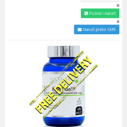
ili
Pozovi i naruči
ili
Naruči preko SMS