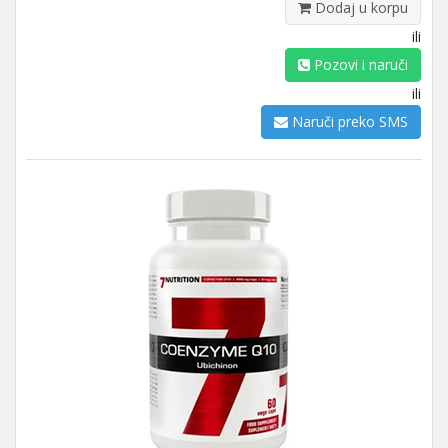
Dodaj u korpu
ili
Pozovi i naruči
ili
Naruči preko SMS