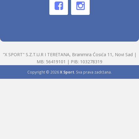
"X SPORT" S.Z.T.U.R I TERETANA, Branimira Ćosića 11, Novi Sad |
MB: 56419101 | PIB: 103278319
Copyright © 2026
X Sport
. Sva prava zadržana.