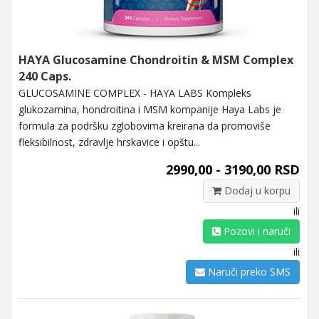
HAYA Glucosamine Chondroitin & MSM Complex
240 Caps.
GLUCOSAMINE COMPLEX - HAYA LABS Kompleks
glukozamina, hondroitina i MSM kompanije Haya Labs je
formula za podršku zglobovima kreirana da promoviše
fleksibilnost, zdravlje hrskavice i opštu...
2990,00 - 3190,00 RSD
Dodaj u korpu
ili
Pozovi i naruči
ili
Naruči preko SMS