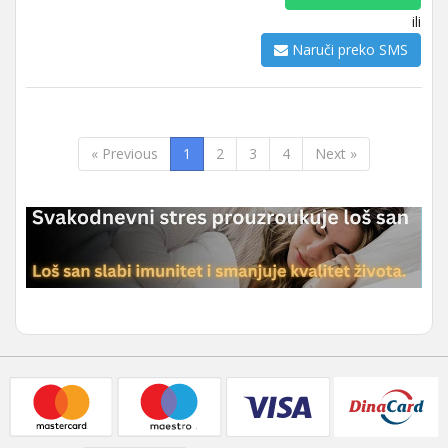
ili
Naruči preko SMS
« Previous
1
2
3
4
Next »