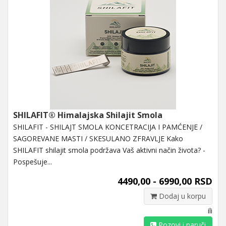
SHILAFIT® Himalajska Shilajit Smola
SHILAFIT - SHILAJT SMOLA KONCETRACIJA I PAMĆENJE /
SAGOREVANE MASTI / SKESULANO ZFRAVLJE Kako
SHILAFIT shilajit smola podržava Vaš aktivni način života? -
Pospešuje...
4490,00 - 6990,00 RSD
Dodaj u korpu
ili
Pozovi i naruči