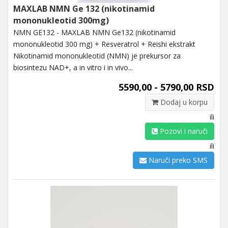
MAXLAB NMN Ge 132 (nikotinamid
mononukleotid 300mg)
NMN GE132 - MAXLAB NMN Ge132 (nikotinamid
mononukleotid 300 mg) + Resveratrol + Reishi ekstrakt
Nikotinamid mononukleotid (NMN) je prekursor za
biosintezu NAD+, a in vitro i in vivo...
5590,00 - 5790,00 RSD
Dodaj u korpu
ili
Pozovi i naruči
ili
Naruči preko SMS