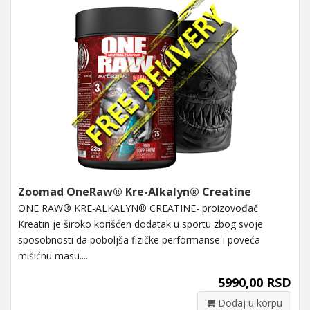
Zoomad OneRaw® Kre-Alkalyn® Creatine
ONE RAW® KRE-ALKALYN® CREATINE- proizovođač
Kreatin je široko korišćen dodatak u sportu zbog svoje
sposobnosti da poboljša fizičke performanse i poveća
mišićnu masu....
5990,00 RSD
Dodaj u korpu