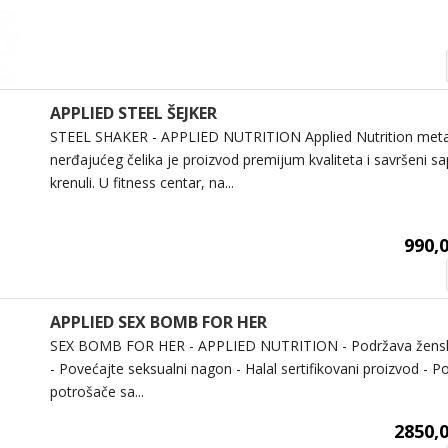
APPLIED STEEL ŠEJKER
STEEL SHAKER - APPLIED NUTRITION Applied Nutrition metal
nerđajućeg čelika je proizvod premijum kvaliteta i savršeni s
krenuli. U fitness centar, na...
990,
APPLIED SEX BOMB FOR HER
SEX BOMB FOR HER - APPLIED NUTRITION - Podržava žensko
- Povećajte seksualni nagon - Halal sertifikovani proizvod - 
potrošače sa...
2850,0