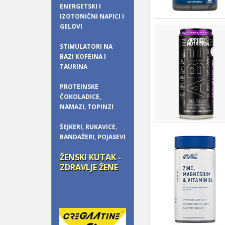
ENERGETSKI I
IZOTONIČNI NAPICI I
GELOVI
STIMULATORI NA
BAZI KOFEINA I
TAURINA
PROTEINSKE
ČOKOLADICE,
NAMAZI, TOPINZI
ŠEJKERI, RUKAVICE,
BANDAŽERI, POJASEVI
ŽENSKI KUTAK -
ZDRAVLJE ŽENE