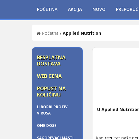
POČETNA
AKCIJA
NOVO
PREPORUČ
Početna
/
Applied Nutrition
BESPLATNA
DOSTAVA
WEB CENA
POPUST NA
KOLIČINU
U BORBI PROTIV
U Applied Nutriti
VIRUSA
ONE DOSE
Kao rezultat naše neu
SAGOREVAČI MASTI