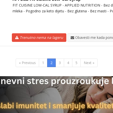
FIT CUISINE LOW-CAL SYRUP - APPLIED NUTRITION - Bez do
mleka - Pogodno za keto dijetu - Bez glutena - Bez masti - P
Trenutno nema na lageru
Obavesti me kada pono
« Previous
1
2
3
4
5
Next »