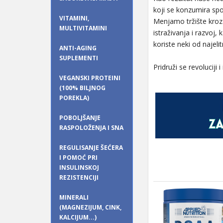
koji se konzumira sp
VITAMINI,
Menjamo tržište kroz 
MULTIVITAMINI
istraživanja i razvoj
koriste neki od najeli
ANTI-AGING
SUPLEMENTI
Pridruži se revoluciji
VEGANSKI PROTEINI
(100% BILJNOG
POREKLA)
POBOLJŠANJE
RASPOLOŽENJA I SNA
REGULISANJE ŠEĆERA
I POMOĆ PRI
INSULINSKOJ
REZISTENCIJI
MINERALI
(MAGNEZIJUM, CINK,
KALCIJUM...)