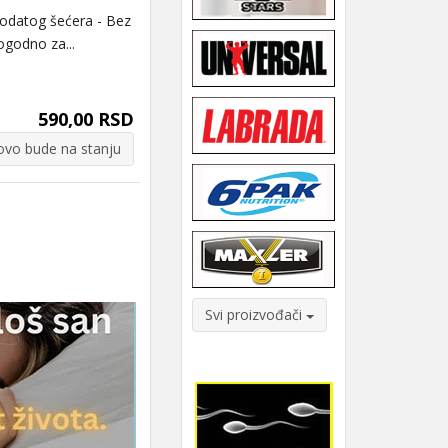
datog šećera - Bez
ogodno za...
590,00 RSD
vo bude na stanju
Svi proizvođači