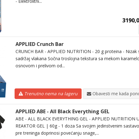
- Elektrolitni...
3190,0
APPLIED Crunch Bar
CRUNCH BAR - APPLIED NUTRITION - 20 g proteina - Nizak sa
sadržaj vlakana Sočna troslojna tekstura sa mekom karame
osnovom i prelivom od...
Trenutno nema na lageru
Obavesti me kada pono
APPLIED ABE - All Black Everything GEL
ABE - ALL BLACK EVERYTHING GEL - APPLIED NUTRITION Ul
REAKTOR GEL | 60g - 1 doza Sa svojim jedinstvenim sastav
pre treninga doprinosi povećanju snage,...