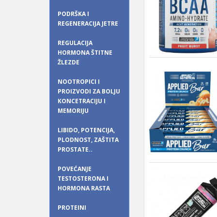
PODRŠKA I
REGENERACIJA JETRE
REGULACIJA
HORMONA ŠTITNE
ŽLEZDE
NOOTROPICI I
PROIZVODI ZA BOLJU
KONCETRACIJU I
MEMORIJU
LIBIDO, POTENCIJA,
PLODNOST, ZAŠTITA
PROSTATE..
POVEĆANJE
TESTOSTERONA I
HORMONA RASTA
PROTEINI