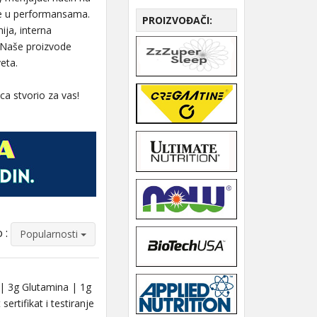
že u performansama.
PROIZVOĐAČI:
ija, interna
. Naše proizvode
eta.
ca stvorio za vas!
 :
Popularnosti
 3g Glutamina | 1g
rtifikat i testiranje