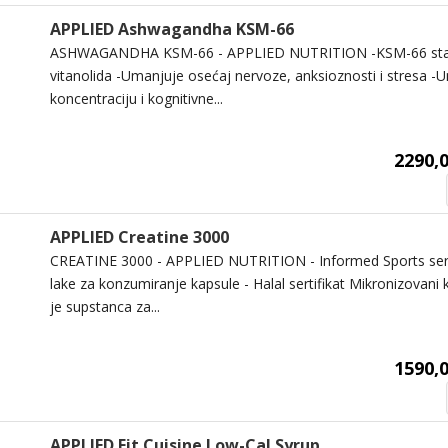
APPLIED Ashwagandha KSM-66
ASHWAGANDHA KSM-66 - APPLIED NUTRITION -KSM-66 sta
vitanolida -Umanjuje osećaj nervoze, anksioznosti i stresa -
koncentraciju i kognitivne...
2290,0
APPLIED Creatine 3000
CREATINE 3000 - APPLIED NUTRITION - Informed Sports serti
lake za konzumiranje kapsule - Halal sertifikat Mikronizovani
je supstanca za...
1590,0
APPLIED Fit Cuisine Low-Cal Syrup