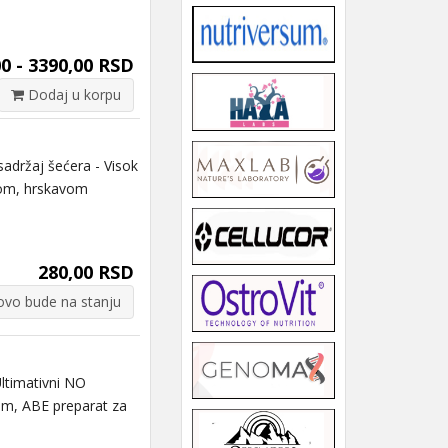
0 - 3390,00 RSD
Dodaj u korpu
držaj šećera - Visok
lom, hrskavom
280,00 RSD
vo bude na stanju
timativni NO
om, ABE preparat za