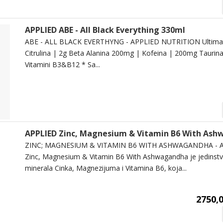
APPLIED ABE - All Black Everything 330ml
ABE - ALL BLACK EVERTHYNG - APPLIED NUTRITION Ultima
Citrulina | 2g Beta Alanina 200mg | Kofeina | 200mg Taurin
Vitamini B3&B12 * Sa...
APPLIED Zinc, Magnesium & Vitamin B6 With As
ZINC; MAGNESIUM & VITAMIN B6 WITH ASHWAGANDHA - 
Zinc, Magnesium & Vitamin B6 With Ashwagandha je jedinstv
minerala Cinka, Magnezijuma i Vitamina B6, koja...
2750,0