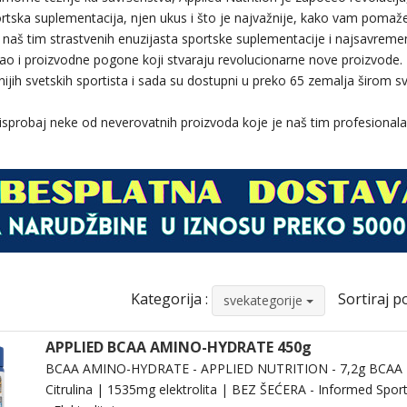
ortska suplementacija, njen ukus i što je najvažnije, kako vam poma
naš tim strastvenih enuzijasta sportske suplementacije i najsavremen
, kao i proizvodne pogone koji stvaraju revolucionarne nove proizvode
tnijih svetskih sportista i sada su dostupni u preko 65 zemalja širom sv
 i isprobaj neke od neverovatnih proizvoda koje je naš tim profesionala
Kategorija :
Sortiraj po
svekategorije
APPLIED BCAA AMINO-HYDRATE 450g
BCAA AMINO-HYDRATE - APPLIED NUTRITION - 7,2g BCAA |
Citrulina | 1535mg elektrolita | BEZ ŠEĆERA - Informed Sport se