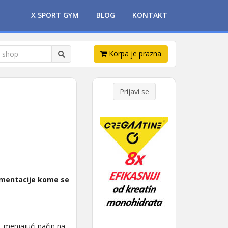
X SPORT GYM
BLOG
KONTAKT
Korpa je prazna
Prijavi se
ementacije kome se
, menjajući način na