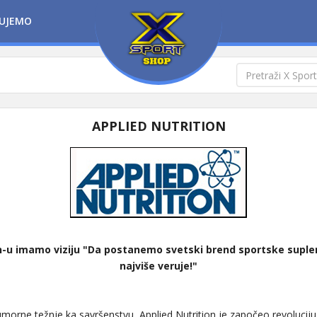
UJEMO
APPLIED NUTRITION
on-u imamo viziju "Da postanemo svetski brend sportske supl
najviše veruje!"
morne težnje ka savršenstvu, Applied Nutrition je započeo revoluciju