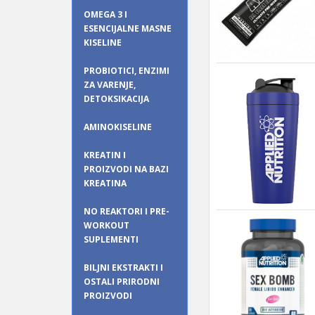
OMEGA 3 I
ESENCIJALNE MASNE
KISELINE
PROBIOTICI, ENZIMI
ZA VARENJE,
DETOKSIKACIJA
AMINOKISELINE
KREATIN I
PROIZVODI NA BAZI
KREATINA
NO REAKTORI I PRE-
WORKOUT
SUPLEMENTI
BILJNI EKSTRAKTI I
OSTALI PRIRODNI
PROIZVODI