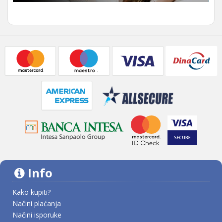
Info
Kako kupiti?
Načini plaćanja
Načini isporuke