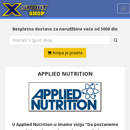
Me
Besplatna dostava za narudžbine veće od 5000 din
Korpa je prazna
APPLIED NUTRITION
U Applied Nutrition-u imamo viziju "Da postanemo