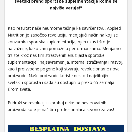
svetski brend sportske suplementacije kome se
najviše veruje!"
Kao rezultat naše neumorne težnje ka savršenstvu, Applied
Nutrition je započeo revoluciju, menjajući način na koji se
konzumira sportska suplementacija, njen ukus i što je
najvažnije, kako vam pomaže u performansama. Menjamo
tržište kroz naš tim strastvenih enuzijasta sportske
suplementacije i najsavremenija, interna istraživanja i razvoj,
kao i proizvodne pogone koji stvaraju revolucionarne nove
proizvode. Naše proizvode koriste neki od najelitnijih
svetskih sportista i sada su dostupni u preko 65 zemalja
širom sveta.
Pridruži se revoluciji i isprobaj neke od neverovatnih
proizvoda koje je naš tim profesionalaca stvorio za vas!