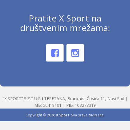
Pratite X Sport na
društvenim mrežama:
"X SPORT" S.Z.T.U.R I TERETANA, Branimira Ćosića 11, Novi Sad |
MB: 56419101 | PIB: 103278319
Copyright © 2026
X Sport
. Sva prava zadržana.