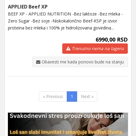
APPLIED Beef XP
BEEF XP - APPLIED NUTRITION -Bez laktoze -Bez mleka -
Zero Sugar -Bez soje -Niskokalorično Beef-KSP je izvor
proteina bez mleka i 100% je hidrolizovana govedina...
6990,00 RSD
Trenutno nema na lageru
Obavesti me kada ponovo bude na stanju
« Previous
1
Next »