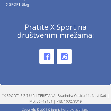
X SPORT Blog
Pratite X Sport na
društvenim mrežama:
"X SPORT" S.Z.T.U.R I TERETANA, Branimira Ćosića 11, Novi Sad |
MB: 56419101 | PIB: 103278319
Copyright © 2026
X Sport
. Sva prava zadržana.