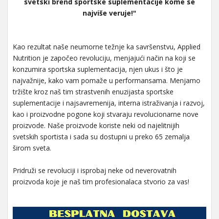
svetski brend sportske suplementacije kome se
najviše veruje!"
Kao rezultat naše neumorne težnje ka savršenstvu, Applied
Nutrition je započeo revoluciju, menjajući način na koji se
konzumira sportska suplementacija, njen ukus i što je
najvažnije, kako vam pomaže u performansama. Menjamo
tržište kroz naš tim strastvenih enuzijasta sportske
suplementacije i najsavremenija, interna istraživanja i razvoj,
kao i proizvodne pogone koji stvaraju revolucionarne nove
proizvode. Naše proizvode koriste neki od najelitnijih
svetskih sportista i sada su dostupni u preko 65 zemalja
širom sveta.
Pridruži se revoluciji i isprobaj neke od neverovatnih
proizvoda koje je naš tim profesionalaca stvorio za vas!