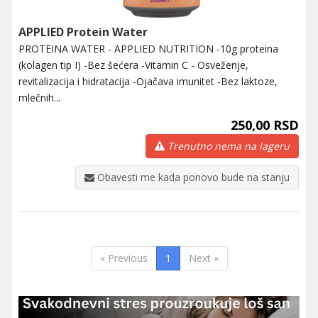
APPLIED Protein Water
PROTEINA WATER - APPLIED NUTRITION -10g proteina
(kolagen tip I) -Bez šećera -Vitamin C - Osveženje,
revitalizacija i hidratacija -Ojačava imunitet -Bez laktoze,
mlečnih...
250,00 RSD
Trenutno nema na lageru
Obavesti me kada ponovo bude na stanju
« Previous
1
Next »