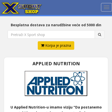
Me
Besplatna dostava za narudžbine veće od 5000 din
Korpa je prazna
APPLIED NUTRITION
U Applied Nutrition-u imamo viziju "Da postanemo