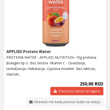
APPLIED Protein Water
PROTEINA WATER - APPLIED NUTRITION -10g proteina
(kolagen tip I) -Bez šećera -Vitamin C - Osveženje,
revitalizacija i hidratacija -Ojačava imunitet -Bez laktoze,
mlečnih...
250,00 RSD
Trenutno nema na lageru
Obavesti me kada ponovo bude na stanju