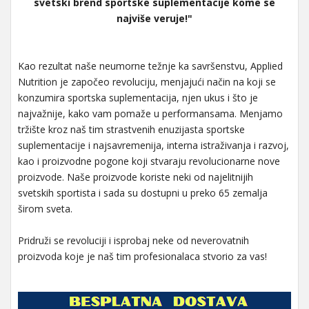
svetski brend sportske suplementacije kome se
najviše veruje!"
Kao rezultat naše neumorne težnje ka savršenstvu, Applied
Nutrition je započeo revoluciju, menjajući način na koji se
konzumira sportska suplementacija, njen ukus i što je
najvažnije, kako vam pomaže u performansama. Menjamo
tržište kroz naš tim strastvenih enuzijasta sportske
suplementacije i najsavremenija, interna istraživanja i razvoj,
kao i proizvodne pogone koji stvaraju revolucionarne nove
proizvode. Naše proizvode koriste neki od najelitnijih
svetskih sportista i sada su dostupni u preko 65 zemalja
širom sveta.
Pridruži se revoluciji i isprobaj neke od neverovatnih
proizvoda koje je naš tim profesionalaca stvorio za vas!