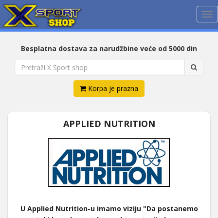
Me
Besplatna dostava za narudžbine veće od 5000 din
Korpa je prazna
APPLIED NUTRITION
U Applied Nutrition-u imamo viziju "Da postanemo