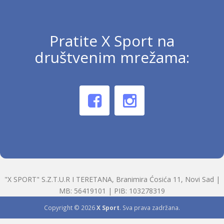
Pratite X Sport na
društvenim mrežama:
"X SPORT" S.Z.T.U.R I TERETANA, Branimira Ćosića 11, Novi Sad |
MB: 56419101 | PIB: 103278319
Copyright © 2026
X Sport
. Sva prava zadržana.