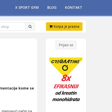
X SPORT GYM
BLOG
KONTAKT
Korpa je prazna
Prijavi se
ementacije kome se
, menjajući način na