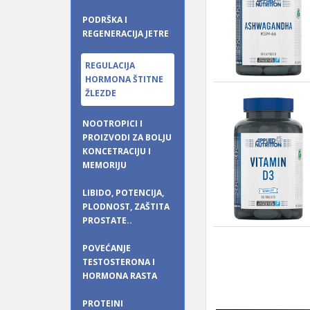
PODRŠKA I
REGENERACIJA JETRE
REGULACIJA
HORMONA ŠTITNE
ŽLEZDE
NOOTROPICI I
PROIZVODI ZA BOLJU
KONCETRACIJU I
MEMORIJU
LIBIDO, POTENCIJA,
PLODNOST, ZAŠTITA
PROSTATE..
POVEĆANJE
TESTOSTERONA I
HORMONA RASTA
PROTEINI