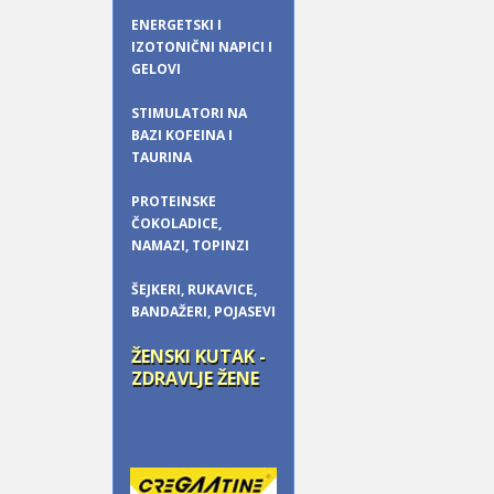
ENERGETSKI I
IZOTONIČNI NAPICI I
GELOVI
STIMULATORI NA
BAZI KOFEINA I
TAURINA
PROTEINSKE
ČOKOLADICE,
NAMAZI, TOPINZI
ŠEJKERI, RUKAVICE,
BANDAŽERI, POJASEVI
ŽENSKI KUTAK -
ZDRAVLJE ŽENE