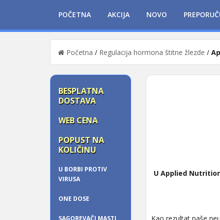
POČETNA
AKCIJA
NOVO
PREPORUČ
Početna
/
Regulacija hormona štitne žlezde
/
Ap
BESPLATNA
DOSTAVA
WEB CENA
POPUST NA
KOLIČINU
U BORBI PROTIV
U Applied Nutriti
VIRUSA
ONE DOSE
Kao rezultat naše neu
SAGOREVAČI MASTI