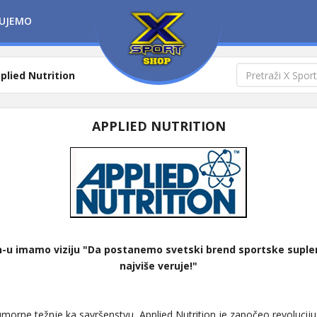
UJEMO
plied Nutrition
APPLIED NUTRITION
on-u imamo viziju "Da postanemo svetski brend sportske supl
najviše veruje!"
morne težnje ka savršenstvu, Applied Nutrition je započeo revoluciju