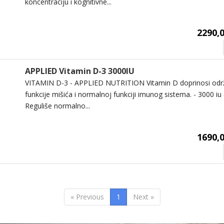
koncentraciju i kognitivne...
2290,0
APPLIED Vitamin D-3 3000IU
VITAMIN D-3 - APPLIED NUTRITION Vitamin D doprinosi odr
funkcije mišića i normalnoj funkciji imunog sistema. - 3000 iu 
Reguliše normalno...
1690,0
« Previous
1
Next »