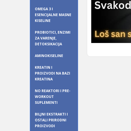
OMEGA 3 I
ESENCIJALNE MASNE
KISELINE
PROBIOTICI, ENZIMI
ZA VARENJE,
DETOKSIKACIJA
AMINOKISELINE
KREATIN I
PROIZVODI NA BAZI
KREATINA
NO REAKTORI I PRE-
WORKOUT
SUPLEMENTI
BILJNI EKSTRAKTI I
OSTALI PRIRODNI
PROIZVODI