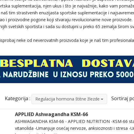
ortska suplementacija, njen ukus i što je najvažnije, kako vam poma
naš tim strastvenih enuzijasta sportske suplementacije i najsavremen
, kao i proizvodne pogone koji stvaraju revolucionarne nove proizvode
tnijih svetskih sportista i sada su dostupni u preko 65 zemalja širom sv
 i isprobaj neke od neverovatnih proizvoda koje je naš tim profesionala
Kategorija :
Sortiraj po
Regulacija hormona štitne žlezde
APPLIED Ashwagandha KSM-66
ASHWAGANDHA KSM-66 - APPLIED NUTRITION -KSM-66 sta
vitanolida -Umanjuje osećaj nervoze, anksioznosti i stresa -