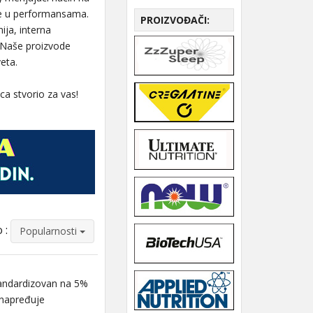
že u performansama.
PROIZVOĐAČI:
ija, interna
. Naše proizvode
eta.
ca stvorio za vas!
 :
Popularnosti
ndardizovan na 5%
Unapređuje