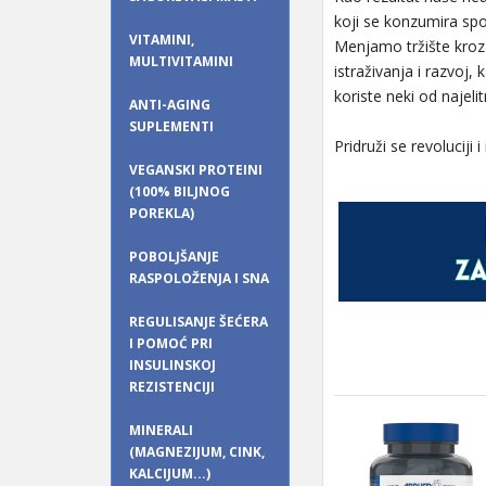
koji se konzumira sp
VITAMINI,
Menjamo tržište kroz 
MULTIVITAMINI
istraživanja i razvoj
koriste neki od najeli
ANTI-AGING
SUPLEMENTI
Pridruži se revoluciji
VEGANSKI PROTEINI
(100% BILJNOG
POREKLA)
POBOLJŠANJE
RASPOLOŽENJA I SNA
REGULISANJE ŠEĆERA
I POMOĆ PRI
INSULINSKOJ
REZISTENCIJI
MINERALI
(MAGNEZIJUM, CINK,
KALCIJUM...)