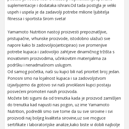
suplementacije i dodataka ishrani.Od tada postigla je veliki
uspeh i uspela je da zadavolji potrebe milione ljubitelja
fitnessa i sportista širom sveta!
Yamamoto Nutrition nastoji proizvesti prepoznatljive,
pristupačne, vrhunske proizvode, istodobno ulažući sve
napore kako bi zadovoljio(anticipirao) sve promenjive
potrebe kupaca i zadovoljio zahtjeve dinamičnog tržišta s
inovativnim proizvodima, učinkovitim materijalima za
podršku i nenadmašnom uslugom.
Od samog početka, naši su kupci bili naš prioritet broj jedan.
Ponosni smo na lojalnost kupaca i sa zadovoljstvom
izjavljujemo da gotovo svi naši prvoklasni kupci postaju
posvećeni promoteri nasih proizvoda.
Možete biti sigurni da od trenutka kada je proizvod zamišljen
do trenutka kad napusti nas pogon, uz ime Yamamoto
Nutrition, podredili smo sve tome da su sve sirovine i svi
proizvodi naj boljeg kvaliteta sirovine,uz sve moguce
sertifikate i laboratorijske analize,kako biste vi dobili najbolje