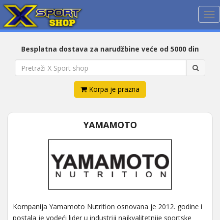
Me
Besplatna dostava za narudžbine veće od 5000 din
Korpa je prazna
YAMAMOTO
Kompanija Yamamoto Nutrition osnovana je 2012. godine i
postala je vodeći lider u industriji najkvalitetnije sportske