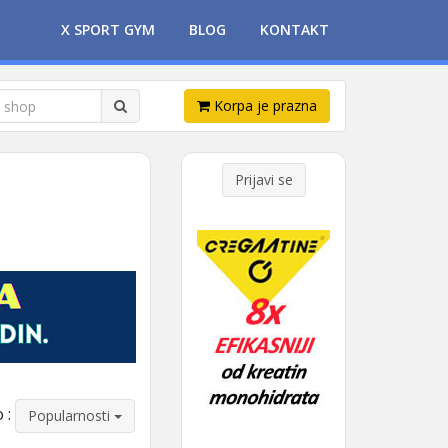
X SPORT GYM
BLOG
KONTAKT
Korpa je prazna
Prijavi se
 :
Popularnosti