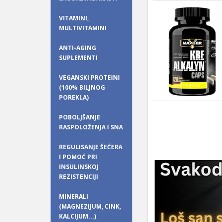
VITAMINI,
MULTIVITAMINI
ANTI-AGING
SUPLEMENTI
VEGANSKI PROTEINI
(100% BILJNOG
POREKLA)
POBOLJŠANJE
RASPOLOŽENJA I SNA
REGULISANJE ŠEĆERA
I POMOĆ PRI
INSULINSKOJ
REZISTENCIJI
MINERALI
(MAGNEZIJUM, CINK,
KALCIJUM...)