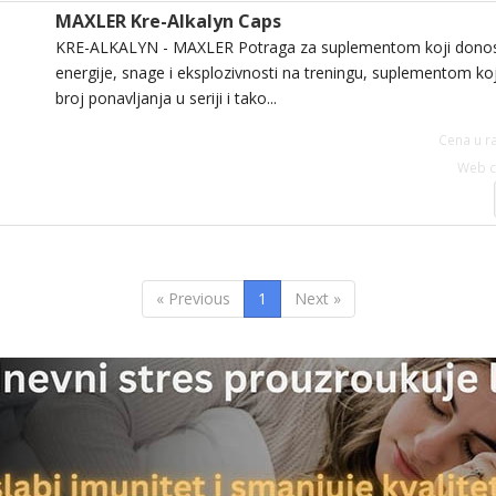
MAXLER Kre-Alkalyn Caps
KRE-ALKALYN - MAXLER Potraga za suplementom koji donosi 
energije, snage i eksplozivnosti na treningu, suplementom koj
broj ponavljanja u seriji i tako...
Cena u ra
Web c
« Previous
1
Next »