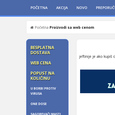
POČETNA
AKCIJA
NOVO
PREPORUČ
Početna
Proizvodi sa web cenom
BESPLATNA
DOSTAVA
jeftinije je ako kupiš 
WEB CENA
POPUST NA
KOLIČINU
U BORBI PROTIV
VIRUSA
ONE DOSE
SAGOREVAČI MASTI