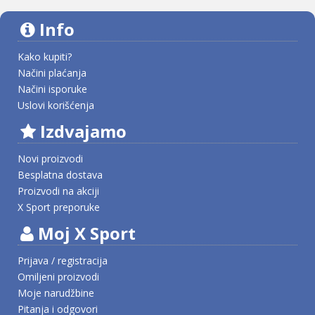
Info
Kako kupiti?
Načini plaćanja
Načini isporuke
Uslovi korišćenja
Izdvajamo
Novi proizvodi
Besplatna dostava
Proizvodi na akciji
X Sport preporuke
Moj X Sport
Prijava / registracija
Omiljeni proizvodi
Moje narudžbine
Pitanja i odgovori