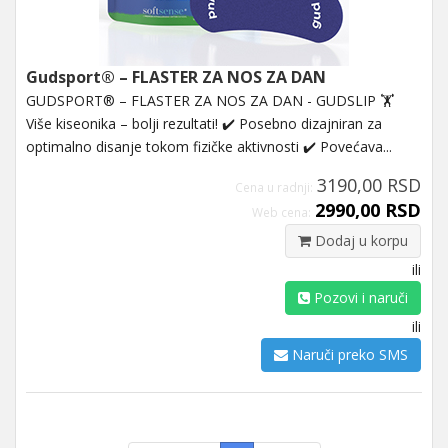
Gudsport® – FLASTER ZA NOS ZA DAN
GUDSPORT® – FLASTER ZA NOS ZA DAN - GUDSLIP 🏋️
Više kiseonika – bolji rezultati! ✔️ Posebno dizajniran za
optimalno disanje tokom fizičke aktivnosti ✔️ Povećava...
3190,00 RSD
Cena u radnji:
2990,00 RSD
Web cena:
Dodaj u korpu
ili
Pozovi i naruči
ili
Naruči preko SMS