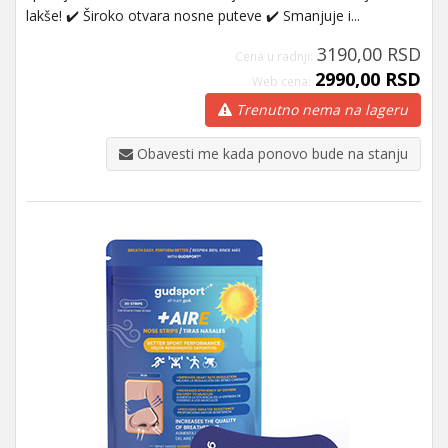
lakše! ✔️ Široko otvara nosne puteve ✔️ Smanjuje i...
3190,00 RSD
Cena u radnji:
2990,00 RSD
Web cena:
Trenutno nema na lageru
Obavesti me kada ponovo bude na stanju