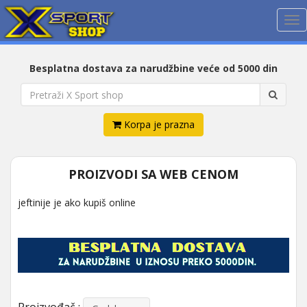
Me
Besplatna dostava za narudžbine veće od 5000 din
Korpa je prazna
PROIZVODI SA WEB CENOM
jeftinije je ako kupiš online